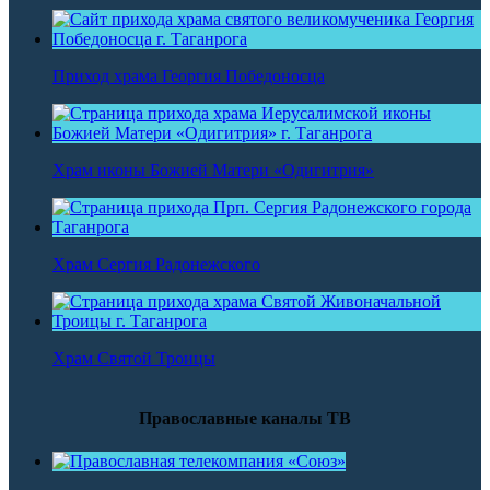
Приход храма Георгия Победоносца
Храм иконы Божией Матери «Одигитрия»
Храм Сергия Радонежского
Храм Святой Троицы
Православные каналы ТВ