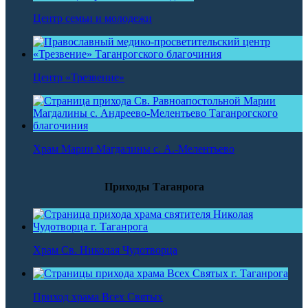
Центр семьи и молодежи
Центр «Трезвение»
Храм Марии Магдалины с. А.-Мелентьево
Приходы Таганрога
Храм Св. Николая Чудотворца
Приход храма Всех Святых