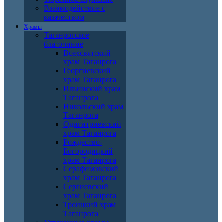
Взаимодействие с
казачеством
Храмы
Таганрогское
благочиние
Всехсвятский
храм Таганрога
Георгиевский
храм Таганрога
Ильинский храм
Таганрога
Никольский храм
Таганрога
Одигитриевский
храм Таганрога
Рождество-
Богородицкий
храм Таганрога
Серафимовский
храм Таганрога
Сергиевский
храм Таганрога
Троицкий храм
Таганрога