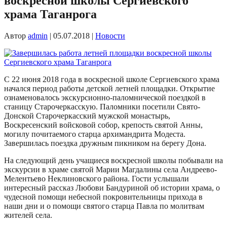
воскресной школы Сергиевского
храма Таганрога
Автор
admin
|
05.07.2018
|
Новости
С 22 июня 2018 года в воскресной школе Сергиевского храма
начался период работы детской летней площадки. Открытие
ознаменовалось экскурсионно-паломнической поездкой в
станицу Старочеркасскую. Паломники посетили Свято-
Донской Старочеркасский мужской монастырь,
Воскресенский войсковой собор, крепость святой Анны,
могилу почитаемого старца архимандрита Модеста.
Завершилась поездка дружным пикником на берегу Дона.
На следующий день учащиеся воскресной школы побывали на
экскурсии в храме святой Марии Магдалины села Андреево-
Мелентьево Неклиновского района. Гости услышали
интересный рассказ Любови Бандуриной об истории храма, о
чудесной помощи небесной покровительницы прихода в
наши дни и о помощи святого старца Павла по молитвам
жителей села.