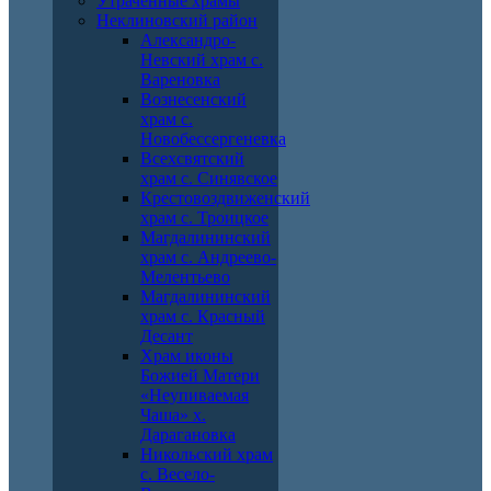
Утраченные храмы
Неклиновский район
Александро-
Невский храм с.
Вареновка
Вознесенский
храм с.
Новобессергеневка
Всехсвятский
храм с. Синявское
Крестовоздвиженский
храм с. Троицкое
Магдалининский
храм с. Андреево-
Мелентьево
Магдалининский
храм с. Красный
Десант
Храм иконы
Божией Матери
«Неупиваемая
Чаша» х.
Дарагановка
Никольский храм
с. Весело-