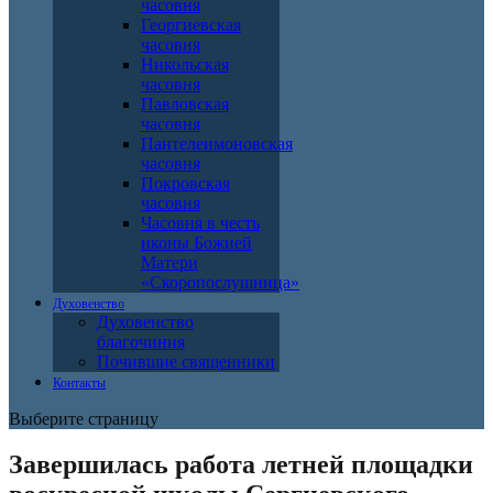
часовня
Георгиевская
часовня
Никольская
часовня
Павловская
часовня
Пантелеимоновская
часовня
Покровская
часовня
Часовня в честь
иконы Божией
Матери
«Скоропослушница»
Духовенство
Духовенство
благочиния
Почившие священники
Контакты
Выберите страницу
Завершилась работа летней площадки