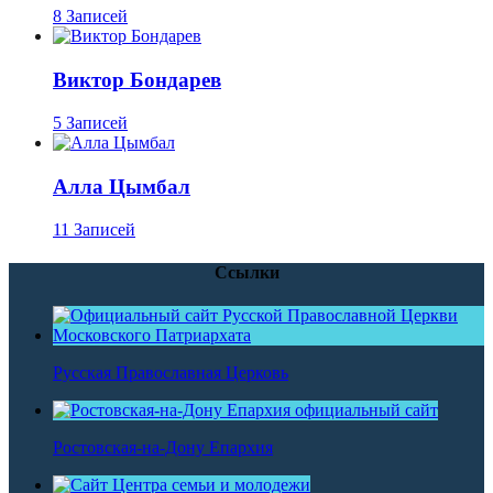
8 Записей
Виктор Бондарев
5 Записей
Алла Цымбал
11 Записей
Ссылки
Русская Православная Церковь
Ростовская-на-Дону Епархия