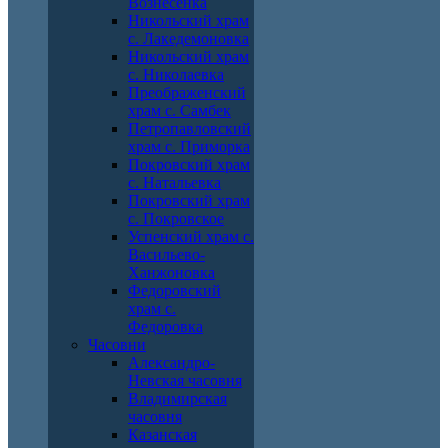
Вознесенка
Никольский храм
с. Лакедемоновка
Никольский храм
с. Николаевка
Преображенский
храм с. Самбек
Петропавловский
храм с. Приморка
Покровский храм
с. Натальевка
Покровский храм
с. Покровское
Успенский храм с.
Васильево-
Ханжоновка
Федоровский
храм с.
Федоровка
Часовни
Александро-
Невская часовня
Владимирская
часовня
Казанская