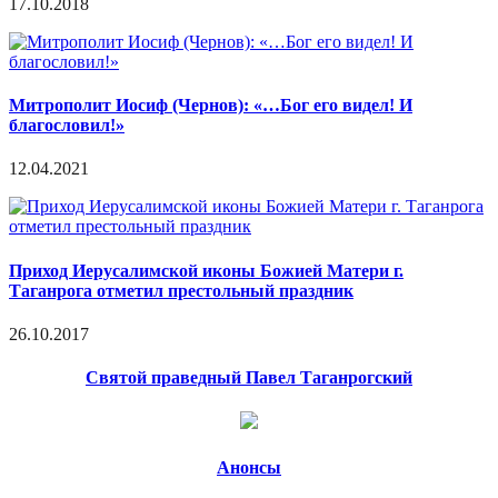
17.10.2018
Митрополит Иосиф (Чернов): «…Бог его видел! И
благословил!»
12.04.2021
Приход Иерусалимской иконы Божией Матери г.
Таганрога отметил престольный праздник
26.10.2017
Святой праведный Павел Таганрогский
Анонсы