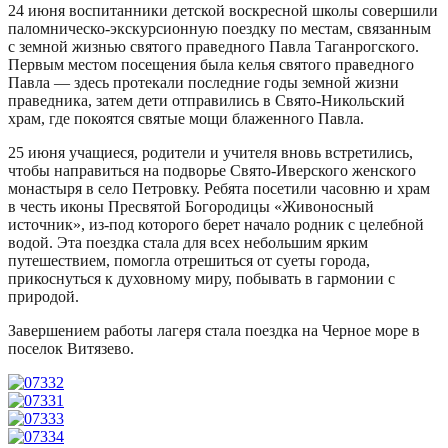
24 июня воспитанники детской воскресной школы совершили
паломническо-экскурсионную поездку по местам, связанным
с земной жизнью святого праведного Павла Таганрогского.
Первым местом посещения была келья святого праведного
Павла — здесь протекали последние годы земной жизни
праведника, затем дети отправились в Свято-Никольский
храм, где покоятся святые мощи блаженного Павла.
25 июня учащиеся, родители и учителя вновь встретились,
чтобы направиться на подворье Свято-Иверского женского
монастыря в село Петровку. Ребята посетили часовню и храм
в честь иконы Пресвятой Богородицы «Живоносный
источник», из-под которого берет начало родник с целебной
водой. Эта поездка стала для всех небольшим ярким
путешествием, помогла отрешиться от суеты города,
прикоснуться к духовному миру, побывать в гармонии с
природой.
Завершением работы лагеря стала поездка на Черное море в
поселок Витязево.