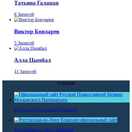
Татьяна Галацан
8 Записей
Виктор Бондарев
5 Записей
Алла Цымбал
11 Записей
Ссылки
Русская Православная Церковь
Ростовская-на-Дону Епархия