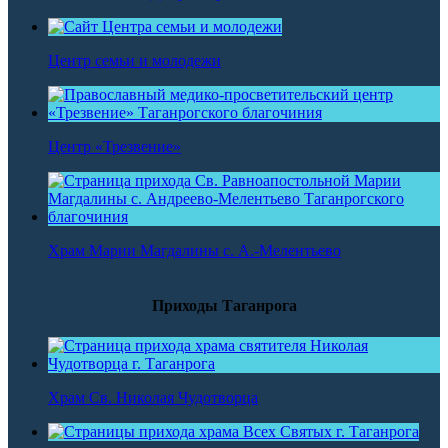
Центр семьи и молодежи
Центр «Трезвение»
Храм Марии Магдалины с. А.-Мелентьево
Приходы Таганрога
Храм Св. Николая Чудотворца