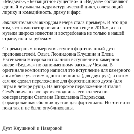
«Медведь», «Беззащитное существо» и «Ведьма» составляют
единый музыкально-драматургический цикл, сочетающий
лирику и комедийность, драму и фарс.
Заключительным аккордом вечера стала премьера. И это при
том, что композитор оставил этот мир еще в 2016-м, а его
музыка широко известна и востребована не только в нашей
стране, но и за рубежом.
С премьерным номером выступил фортепианный дуэт
преподавателей. Ольга Леонидовна Клушина и Елена
Евгеньевна Назарова исполнили вступление к камерной
опере «Ведьма» по одноименному рассказу Чехова. В
оригинале композитор написал это вступление для камерного
ансамбля с участием одного пианиста (для двух рук), а потом
сам же сделал переложение для фортепианного дуэта (для
игры в четыре руки). На авторское переложение Виталия
Семёновича в свое время сподвигла его коллега по
консерватории Светлана Николаевна Подольская,
формировавшая сборник дуэтов для фортепиано. Но эти ноты
пока так и не были опубликованы.
Дуэт Клушиной и Назаровой