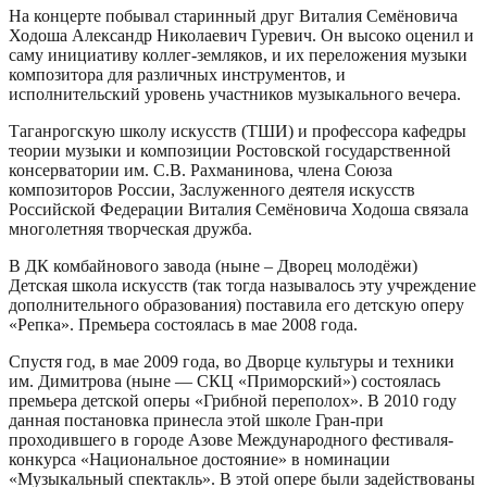
На концерте побывал старинный друг Виталия Семёновича
Ходоша Александр Николаевич Гуревич. Он высоко оценил и
саму инициативу коллег-земляков, и их переложения музыки
композитора для различных инструментов, и
исполнительский уровень участников музыкального вечера.
Таганрогскую школу искусств (ТШИ) и профессора кафедры
теории музыки и композиции Ростовской государственной
консерватории им. С.В. Рахманинова, члена Союза
композиторов России, Заслуженного деятеля искусств
Российской Федерации Виталия Семёновича Ходоша связала
многолетняя творческая дружба.
В ДК комбайнового завода (ныне – Дворец молодёжи)
Детская школа искусств (так тогда называлось эту учреждение
дополнительного образования) поставила его детскую оперу
«Репка». Премьера состоялась в мае 2008 года.
Спустя год, в мае 2009 года, во Дворце культуры и техники
им. Димитрова (ныне — СКЦ «Приморский») состоялась
премьера детской оперы «Грибной переполох». В 2010 году
данная постановка принесла этой школе Гран-при
проходившего в городе Азове Международного фестиваля-
конкурса «Национальное достояние» в номинации
«Музыкальный спектакль». В этой опере были задействованы