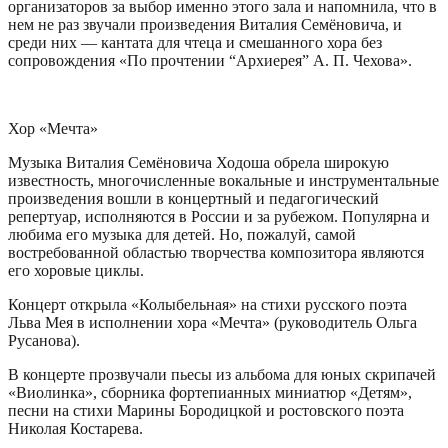
организаторов за выбор именно этого зала и напомнила, что в
нем не раз звучали произведения Виталия Семёновича, и
среди них — кантата для чтеца и смешанного хора без
сопровождения «По прочтении “Архиерея” А. П. Чехова».
Хор «Мечта»
Музыка Виталия Семёновича Ходоша обрела широкую
известность, многочисленные вокальные и инструментальные
произведения вошли в концертный и педагогический
репертуар, исполняются в России и за рубежом. Популярна и
любима его музыка для детей. Но, пожалуй, самой
востребованной областью творчества композитора являются
его хоровые циклы.
Концерт открыла «Колыбельная» на стихи русского поэта
Льва Мея в исполнении хора «Мечта» (руководитель Ольга
Русанова).
В концерте прозвучали пьесы из альбома для юных скрипачей
«Виолинка», сборника фортепианных миниатюр «Детям»,
песни на стихи Марины Бородицкой и ростовского поэта
Николая Костарева.