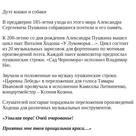
Дуэт кошки и собаки
В преддверии 185-летия ухода из этого мира Александра
Сергеевича Пушкина собравшиеся почтили и его память.
К 200-летию со дня рождения Александра Пушкина вышел
цикл пьес Виталия Ходоша «У Лукоморья…». Цикл состоит
из 20 музыкальных зарисовок для фортепиано по мотивам
произведений поэта. Каждой пьесе композитор предпослал
пушкинские строки. «Сад Черномора» исполнил Владимир
Ню.
Звучали и положенные на музыку пушкинские строки.
«Царевна Лебедь» в переложении для голоса Тамары
Ивановой прозвучала в исполнении Камиллы Литвиненко,
концертмейстер – Ксения Козина.
Слушателей постарше порадовали переложения произведений
Ходоша для различных музыкальных инструментов.
«Унылая
пора! Очей очарованье!
Приятна мне твоя прощальная краса…»