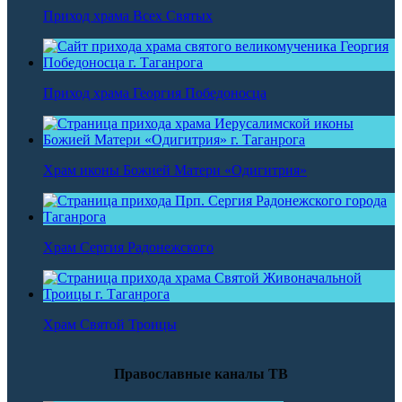
Приход храма Всех Святых
Приход храма Георгия Победоносца
Храм иконы Божией Матери «Одигитрия»
Храм Сергия Радонежского
Храм Святой Троицы
Православные каналы ТВ