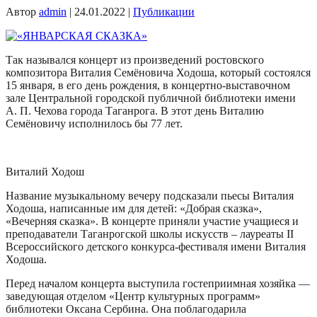
Автор
admin
|
24.01.2022
|
Публикации
Так назывался концерт из произведений ростовского
композитора Виталия Семёновича Ходоша, который состоялся
15 января, в его день рождения, в концертно-выставочном
зале Центральной городской публичной библиотеки имени
А. П. Чехова города Таганрога. В этот день Виталию
Семёновичу исполнилось бы 77 лет.
Виталий Ходош
Название музыкальному вечеру подсказали пьесы Виталия
Ходоша, написанные им для детей: «Добрая сказка»,
«Вечерняя сказка». В концерте приняли участие учащиеся и
преподаватели Таганрогской школы искусств – лауреаты II
Всероссийского детского конкурса-фестиваля имени Виталия
Ходоша.
Перед началом концерта выступила гостеприимная хозяйка —
заведующая отделом «Центр культурных программ»
библиотеки Оксана Сербина. Она поблагодарила