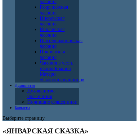
часовня
Георгиевская
часовня
Никольская
часовня
Павловская
часовня
Пантелеимоновская
часовня
Покровская
часовня
Часовня в честь
иконы Божией
Матери
«Скоропослушница»
Духовенство
Духовенство
благочиния
Почившие священники
Контакты
Выберите страницу
«ЯНВАРСКАЯ СКАЗКА»