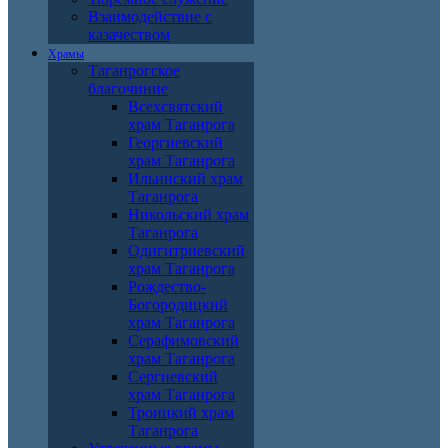
Взаимодействие с
казачеством
Храмы
Таганрогское
благочиние
Всехсвятский
храм Таганрога
Георгиевский
храм Таганрога
Ильинский храм
Таганрога
Никольский храм
Таганрога
Одигитриевский
храм Таганрога
Рождество-
Богородицкий
храм Таганрога
Серафимовский
храм Таганрога
Сергиевский
храм Таганрога
Троицкий храм
Таганрога