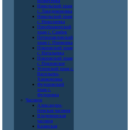
Вознесенка
Никольский храм
с. Лакедемоновка
Никольский храм
с. Николаевка
Преображенский
храм с. Самбек
Петропавловский
храм с. Приморка
Покровский храм
с. Натальевка
Покровский храм
с. Покровское
Успенский храм с.
Васильево-
Ханжоновка
Федоровский
храм с.
Федоровка
Часовни
Александро-
Невская часовня
Владимирская
часовня
Казанская