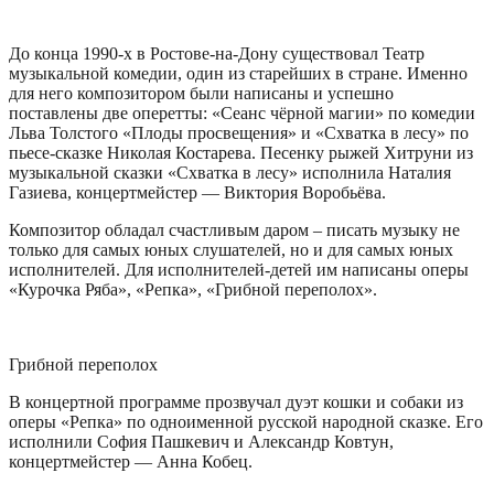
До конца 1990-х в Ростове-на-Дону существовал Театр
музыкальной комедии, один из старейших в стране. Именно
для него композитором были написаны и успешно
поставлены две оперетты: «Сеанс чёрной магии» по комедии
Льва Толстого «Плоды просвещения» и «Схватка в лесу» по
пьесе-сказке Николая Костарева. Песенку рыжей Хитруни из
музыкальной сказки «Схватка в лесу» исполнила Наталия
Газиева, концертмейстер — Виктория Воробьёва.
Композитор обладал счастливым даром – писать музыку не
только для самых юных слушателей, но и для самых юных
исполнителей. Для исполнителей-детей им написаны оперы
«Курочка Ряба», «Репка», «Грибной переполох».
Грибной переполох
В концертной программе прозвучал дуэт кошки и собаки из
оперы «Репка» по одноименной русской народной сказке. Его
исполнили София Пашкевич и Александр Ковтун,
концертмейстер — Анна Кобец.