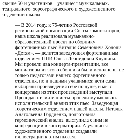
свыше 50-и участников – учащиеся музыкальных,
театрального, хореографического и художественного
отделений школы.
— В 2014 году, к 75-летию Ростовской
региональной организации Союза композиторов,
наша школа реализовала музыкально-
образовательный проект по сборнику
фортепианных пьес Виталия Семёновича Ходоша
«Детям», — делится заведующая фортепианным
отделением ТШИ Ольга Леонидовна Клушина. –
Мы провели два концерта-презентации, все
миниатюры из этого сборника были исполнены не
только педагогами нашего фортепианного
отделения, но и нашими учащимися: дети сами
выбирали произведения себе по душе, и мы с
концертами из этих произведений выступали.
Преподаватели-пианисты провели музыкально-
исполнительский анализ этих пьес. Заведующая
теоретическим отделением нашей школы, Наталья
Анатольевна Гордиенко, подготовила
гармонический анализ, выступила с ним на
конференции в консерватории. А учащиеся
художественного отделения создавали
иллюстрации к этим пьесам.