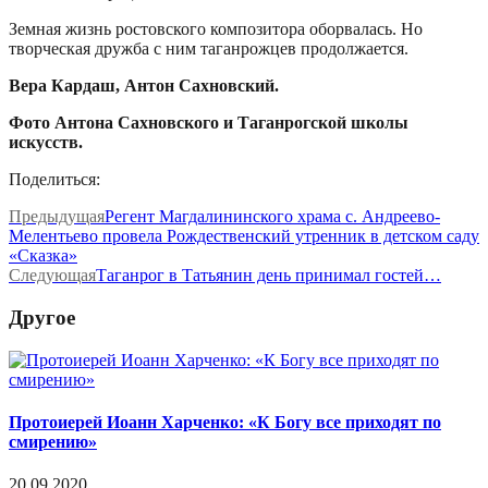
Земная жизнь ростовского композитора оборвалась. Но
творческая дружба с ним таганрожцев продолжается.
Вера Кардаш, Антон Сахновский.
Фото Антона Сахновского и Таганрогской школы
искусств.
Поделиться:
Предыдущая
Регент Магдалининского храма с. Андреево-
Мелентьево провела Рождественский утренник в детском саду
«Сказка»
Следующая
Таганрог в Татьянин день принимал гостей…
Другое
Протоиерей Иоанн Харченко: «К Богу все приходят по
смирению»
20.09.2020