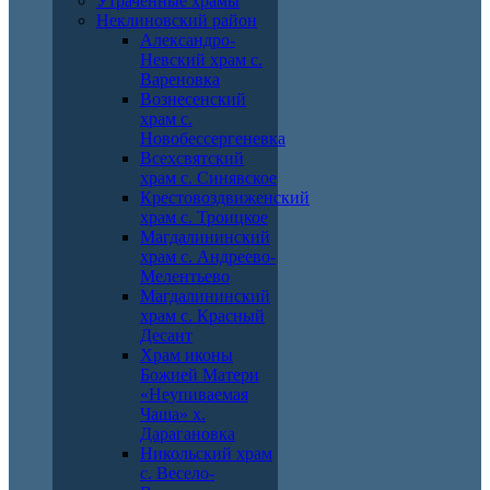
Утраченные храмы
Неклиновский район
Александро-
Невский храм с.
Вареновка
Вознесенский
храм с.
Новобессергеневка
Всехсвятский
храм с. Синявское
Крестовоздвиженский
храм с. Троицкое
Магдалининский
храм с. Андреево-
Мелентьево
Магдалининский
храм с. Красный
Десант
Храм иконы
Божией Матери
«Неупиваемая
Чаша» х.
Дарагановка
Никольский храм
с. Весело-