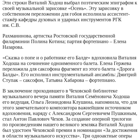
Эти строки Виталий Ходош выбрал поэтическим эпиграфом к
своей музыкальной зарисовке «Осень». Эту зарисовку в
собственном переложении для гобоя исполнила ассистент-
стажёр кафедры духовых и ударных инструментов РГК
им. С.В.
Рахманинова, артистка Ростовской государственной
филармонии Полина Котина; партия фортепиано – Елена
Назарова.
«Сказка о попе и о работнике его Балде» вдохновила Виталия
Ходоша на сочинение одноименного балета. Елена Гержева
переложила для саксофона фрагмент из этого балета «Дорога
Балды». Его исполнил инструментальный ансамбль: Дмитрий
Ступак – саксофон, Татьяна Хабарова – фортепиано.
В заключение проходившего в Чеховской библиотеке
музыкального вечера памяти Виталия Семёновича Ходоша
его ведущая, Ольга Леонидовна Клушина, напомнила, что для
этого замечательного композитора важнейшим источником
вдохновения, наряду с Александром Сергеевичем Пушкиным,
стал Антон Павлович Чехов. За создание оперной трилогии
по произведениям нашего великого земляка Виталий Ходош
был удостоен Чеховской премии в номинации «За достижения
в области музыкального искусства». Три одноактные оперы