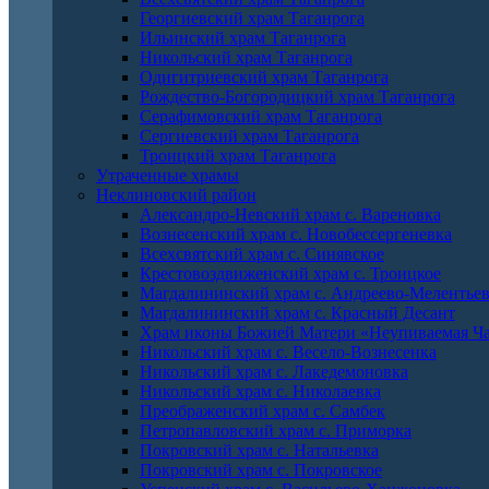
Георгиевский храм Таганрога
Ильинский храм Таганрога
Никольский храм Таганрога
Одигитриевский храм Таганрога
Рождество-Богородицкий храм Таганрога
Серафимовский храм Таганрога
Сергиевский храм Таганрога
Троицкий храм Таганрога
Утраченные храмы
Неклиновский район
Александро-Невский храм с. Вареновка
Вознесенский храм с. Новобессергеневка
Всехсвятский храм с. Синявское
Крестовоздвиженский храм с. Троицкое
Магдалининский храм с. Андреево-Мелентье
Магдалининский храм с. Красный Десант
Храм иконы Божией Матери «Неупиваемая Ча
Никольский храм с. Весело-Вознесенка
Никольский храм с. Лакедемоновка
Никольский храм с. Николаевка
Преображенский храм с. Самбек
Петропавловский храм с. Приморка
Покровский храм с. Натальевка
Покровский храм с. Покровское