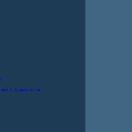
во
ша» х. Дарагановка