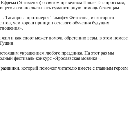
а Ефрема (Устименко) о святом праведном Павле Таганрогском,
лжающего активно оказывать гуманитарную помощь беженцам.
. Таганрога протоиерея Тимофея Фетисова, из которого
дентов, чем хорош принцип сетевого обучения будущих
отношения».
к жил и как спорт может помочь обретению веры, в этом номере
 Гущин.
астоящим украшением любого праздника. На этот раз мы
дный фестиваль-конкурс «Ярославская мозаика».
раздники, который поможет читателю вместе с главным героем