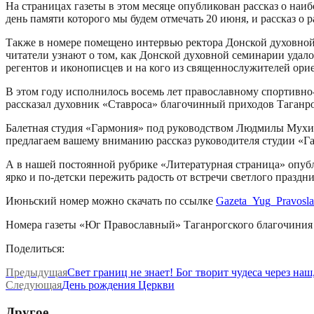
На страницах газеты в этом месяце опубликован рассказ о наи
день памяти которого мы будем отмечать 20 июня, и рассказ 
Также в номере помещено интервью ректора Донской духовной 
читатели узнают о том, как Донской духовной семинарии удал
регентов и иконописцев и на кого из священнослужителей ор
В этом году исполнилось восемь лет православному спортивно-
рассказал духовник «Ставроса» благочинный приходов Таганро
Балетная студия «Гармония» под руководством Людмилы Мухин
предлагаем вашему вниманию рассказ руководителя студии «Г
А в нашей постоянной рубрике «Литературная страница» опуб
ярко и по-детски пережить радость от встречи светлого праздн
Июньский номер можно скачать по ссылке
Gazeta_Yug_Pravosl
Номера газеты «Юг Православный» Таганрогского благочиния 
Поделиться:
Предыдущая
Свет границ не знает! Бог творит чудеса через на
Следующая
День рождения Церкви
Другое