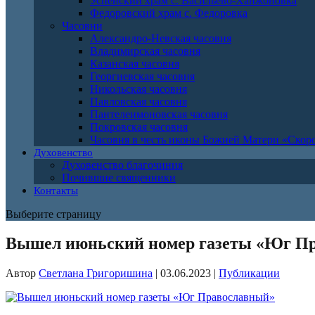
Успенский храм с. Васильево-Ханжоновка
Федоровский храм с. Федоровка
Часовни
Александро-Невская часовня
Владимирская часовня
Казанская часовня
Георгиевская часовня
Никольская часовня
Павловская часовня
Пантелеимоновская часовня
Покровская часовня
Часовня в честь иконы Божией Матери «Ско
Духовенство
Духовенство благочиния
Почившие священники
Контакты
Выберите страницу
Вышел июньский номер газеты «Юг П
Автор
Светлана Григоришина
|
03.06.2023
|
Публикации