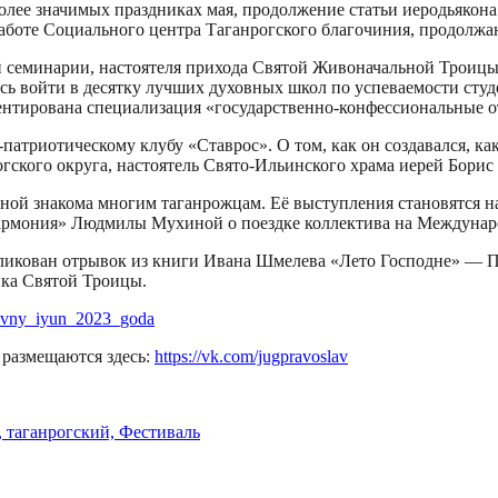
более значимых праздниках мая, продолжение статьи иеродьякон
о работе Социального центра Таганрогского благочиния, продо
семинарии, настоятеля прихода Святой Живоначальной Троицы г
ось войти в десятку лучших духовных школ по успеваемости сту
иентирована специализация «государственно-конфессиональные 
патриотическому клубу «Ставрос». О том, как он создавался, ка
гского округа, настоятель Свято-Ильинского храма иерей Борис
ой знакома многим таганрожцам. Её выступления становятся н
армония» Людмилы Мухиной о поездке коллектива на Междунаро
ликован отрывок из книги Ивана Шмелева «Лето Господне» — П
ика Святой Троицы.
avny_iyun_2023_goda
размещаются здесь:
https://vk.com/jugpravoslav
ш, таганрогский, Фестиваль