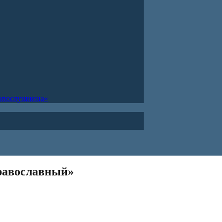
ропослушница»
равославный»