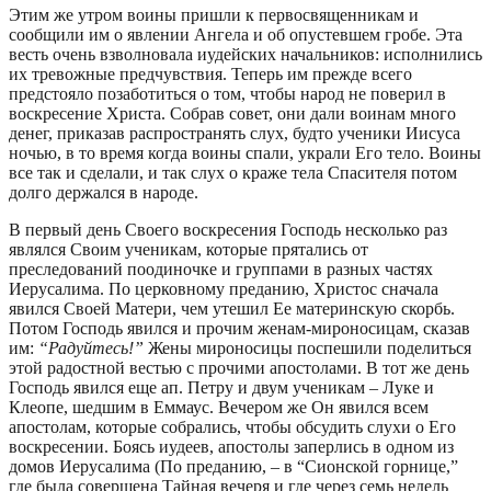
Этим же утром воины пришли к первосвященникам и
сообщили им о явлении Ангела и об опустевшем гробе. Эта
весть очень взволновала иудейских начальников: исполнились
их тревожные предчувствия. Теперь им прежде всего
предстояло позаботиться о том, чтобы народ не поверил в
воскресение Христа. Собрав совет, они дали воинам много
денег, приказав распространять слух, будто ученики Иисуса
ночью, в то время когда воины спали, украли Его тело. Воины
все так и сделали, и так слух о краже тела Спасителя потом
долго держался в народе.
В первый день Своего воскресения Господь несколько раз
являлся Своим ученикам, которые прятались от
преследований поодиночке и группами в разных частях
Иерусалима. По церковному преданию, Христос сначала
явился Своей Матери, чем утешил Ее материнскую скорбь.
Потом Господь явился и прочим женам-мироносицам, сказав
им:
“Радуйтесь!”
Жены мироносицы поспешили поделиться
этой радостной вестью с прочими апостолами. В тот же день
Господь явился еще ап. Петру и двум ученикам – Луке и
Клеопе, шедшим в Еммаус. Вечером же Он явился всем
апостолам, которые собрались, чтобы обсудить слухи о Его
воскресении. Боясь иудеев, апостолы заперлись в одном из
домов Иерусалима (По преданию, – в “Сионской горнице,”
где была совершена Тайная вечеря и где через семь недель