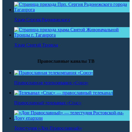
Храм Сергия Радонежского
Храм Святой Троицы
Православные каналы ТВ
Православная телекомпания «Союз»
Православный телеканал «Спас»
Телестудия «Дон Православный»