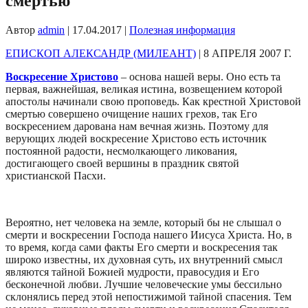
смертью
Автор
admin
|
17.04.2017
|
Полезная информация
ЕПИСКОП АЛЕКСАНДР (МИЛЕАНТ)
|
8 АПРЕЛЯ 2007 Г.
Воскресение Христово
– основа нашей веры. Оно есть та
первая, важнейшая, великая истина, возвещением которой
апостолы начинали свою проповедь. Как крестной Христовой
смертью совершено очищение наших грехов, так Его
воскресением дарована нам вечная жизнь. Поэтому для
верующих людей воскресение Христово есть источник
постоянной радости, несмолкающего ликования,
достигающего своей вершины в праздник святой
христианской Пасхи.
Вероятно, нет человека на земле, который бы не слышал о
смерти и воскресении Господа нашего Иисуса Христа. Но, в
то время, когда сами факты Его смерти и воскресения так
широко известны, их духовная суть, их внутренний смысл
являются тайной Божией мудрости, правосудия и Его
бесконечной любви. Лучшие человеческие умы бессильно
склонялись перед этой непостижимой тайной спасения. Тем