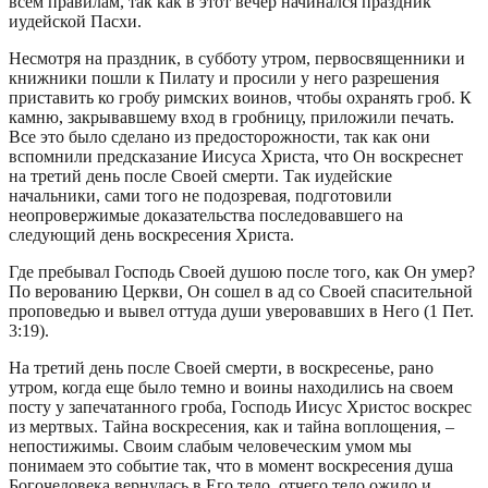
всем правилам, так как в этот вечер начинался праздник
иудейской Пасхи.
Несмотря на праздник, в субботу утром, первосвященники и
книжники пошли к Пилату и просили у него разрешения
приставить ко гробу римских воинов, чтобы охранять гроб. К
камню, закрывавшему вход в гробницу, приложили печать.
Все это было сделано из предосторожности, так как они
вспомнили предсказание Иисуса Христа, что Он воскреснет
на третий день после Своей смерти. Так иудейские
начальники, сами того не подозревая, подготовили
неопровержимые доказательства последовавшего на
следующий день воскресения Христа.
Где пребывал Господь Своей душою после того, как Он умер?
По верованию Церкви, Он сошел в ад со Своей спасительной
проповедью и вывел оттуда души уверовавших в Него (1 Пет.
3:19).
На третий день после Своей смерти, в воскресенье, рано
утром, когда еще было темно и воины находились на своем
посту у запечатанного гроба, Господь Иисус Христос воскрес
из мертвых. Тайна воскресения, как и тайна воплощения, –
непостижимы. Своим слабым человеческим умом мы
понимаем это событие так, что в момент воскресения душа
Богочеловека вернулась в Его тело, отчего тело ожило и