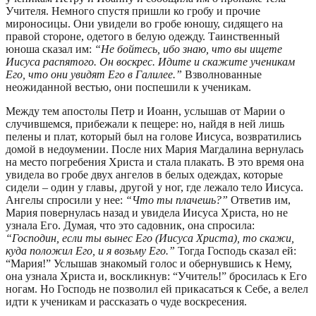
Учителя. Немного спустя пришли ко гробу и прочие
мироносицы. Они увидели во гробе юношу, сидящего на
правой стороне, одетого в белую одежду. Таинственный
юноша сказал им:
“Не бойтесь, ибо знаю, что вы ищете
Иисуса распятого. Он воскрес. Идите и скажите ученикам
Его, что они увидят Его в Галилее.”
Взволнованные
неожиданной вестью, они поспешили к ученикам.
Между тем апостолы Петр и Иоанн, услышав от Марии о
случившемся, прибежали к пещере: но, найдя в ней лишь
пелены и плат, который был на голове Иисуса, возвратились
домой в недоумении. После них Мария Магдалина вернулась
на место погребения Христа и стала плакать. В это время она
увидела во гробе двух ангелов в белых одеждах, которые
сидели – один у главы, другой у ног, где лежало тело Иисуса.
Ангелы спросили у нее:
“Что ты плачешь?”
Ответив им,
Мария повернулась назад и увидела Иисуса Христа, но не
узнала Его. Думая, что это садовник, она спросила:
“Господин, если ты вынес Его (Иисуса Христа), то скажи,
куда положил Его, и я возьму Его.”
Тогда Господь сказал ей:
“Мария!” Услышав знакомый голос и обернувшись к Нему,
она узнала Христа и, воскликнув: “Учитель!” бросилась к Его
ногам. Но Господь не позволил ей прикасаться к Себе, а велел
идти к ученикам и рассказать о чуде воскресения.