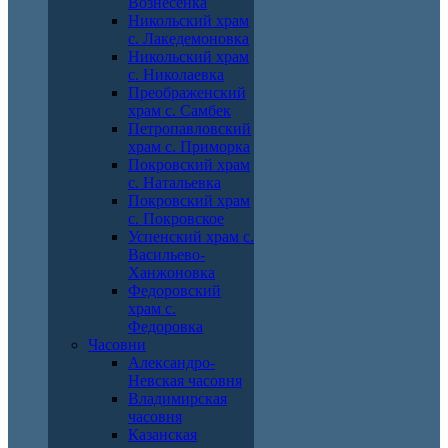
Вознесенка
Никольский храм
с. Лакедемоновка
Никольский храм
с. Николаевка
Преображенский
храм с. Самбек
Петропавловский
храм с. Приморка
Покровский храм
с. Натальевка
Покровский храм
с. Покровское
Успенский храм с.
Васильево-
Ханжоновка
Федоровский
храм с.
Федоровка
Часовни
Александро-
Невская часовня
Владимирская
часовня
Казанская