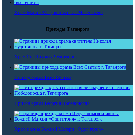
Храм Марии Магдалины с. А.-Мелентьево
Приходы Таганрога
Храм Св. Николая Чудотворца
Приход храма Всех Святых
Приход храма Георгия Победоносца
Храм иконы Божией Матери «Одигитрия»