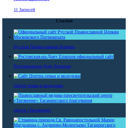
11 Записей
Ссылки
Русская Православная Церковь
Ростовская-на-Дону Епархия
Центр семьи и молодежи
Центр «Трезвение»