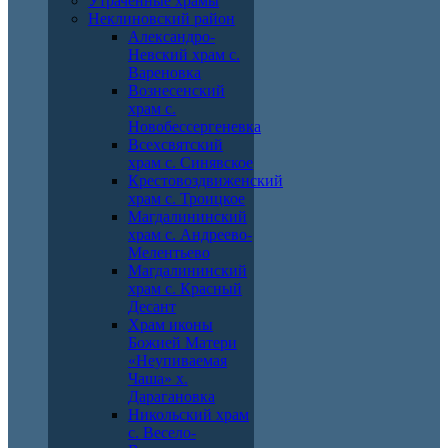
Утраченные храмы
Неклиновский район
Александро-
Невский храм с.
Вареновка
Вознесенский
храм с.
Новобессергеневка
Всехсвятский
храм с. Синявское
Крестовоздвиженский
храм с. Троицкое
Магдалининский
храм с. Андреево-
Мелентьево
Магдалининский
храм с. Красный
Десант
Храм иконы
Божией Матери
«Неупиваемая
Чаша» х.
Дарагановка
Никольский храм
с. Весело-