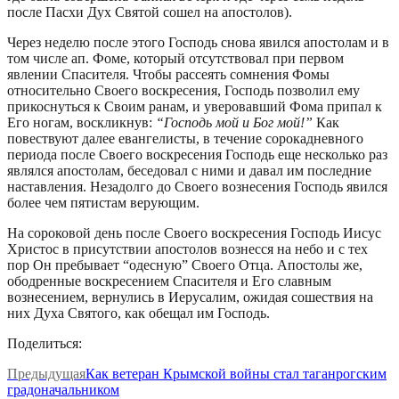
после Пасхи Дух Святой сошел на апостолов).
Через неделю после этого Господь снова явился апостолам и в
том числе ап. Фоме, который отсутствовал при первом
явлении Спасителя. Чтобы рассеять сомнения Фомы
относительно Своего воскресения, Господь позволил ему
прикоснуться к Своим ранам, и уверовавший Фома припал к
Его ногам, воскликнув:
“Господь мой и Бог мой!”
Как
повествуют далее евангелисты, в течение сорокадневного
периода после Своего воскресения Господь еще несколько раз
являлся апостолам, беседовал с ними и давал им последние
наставления. Незадолго до Своего вознесения Господь явился
более чем пятистам верующим.
На сороковой день после Своего воскресения Господь Иисус
Христос в присутствии апостолов вознесся на небо и с тех
пор Он пребывает “одесную” Своего Отца. Апостолы же,
ободренные воскресением Спасителя и Его славным
вознесением, вернулись в Иерусалим, ожидая сошествия на
них Духа Святого, как обещал им Господь.
Поделиться:
Предыдущая
Как ветеран Крымской войны стал таганрогским
градоначальником