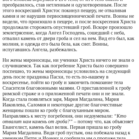
преобразилось, став нетленным и одухотворенным. После
этого воскресший Христос покинул пещеру, не отваливая
камня и не нарушив первосвященнической печати. Воины не
видели, что произошло в пещере, и после воскресения Христа
продолжали сторожить опустевший гроб. Вскоре произошло
землетрясение, когда Ангел Господень, сошедший с неба,
отвалил камень от двери гроба и сел на нем. Вид его был, как
молния, и одежда его была бела, как снег. Воины,
испугавшись Ангела, разбежались.
Ни жены мироносицы, ни ученики Христа ничего не знали о
случившемся. Так как погребение Христа было совершено
поспешно, то жены мироносицы условились на следующий
день после праздника Пасхи, то есть по-нашему в
воскресенье, пойти ко гробу и закончить помазание тела
Спасителя благовонными мазями. О приставленной к гробу
римской страже и о приложенной печати они и не знали.
Когда стала появляться заря, Мария Магдалина, Мария
Иаковлева, Саломия и некоторые другие благочестивые
женщины пошли ко гробу с благоуханным миром.
Направляясь к месту погребения, они недоумевали:
“Кто
отвалит нам камень от гроба?”
– потому что, как объясняет
Евангелист, камень был велик. Первая пришла ко гробу
Мария Магдалина. Видя гроб пустым, она побежала назад к
ученикам Петру и Иоанну и сообщила им о пропаже тела