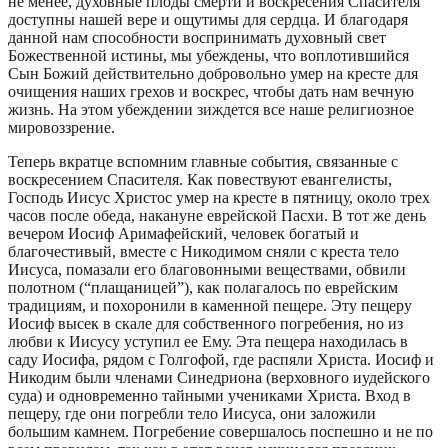
не менее, духовные плоды смерти и воскресения Спасителя
доступны нашей вере и ощутимы для сердца. И благодаря
данной нам способности воспринимать духовный свет
Божественной истины, мы убеждены, что воплотившийся
Сын Божий действительно добровольно умер на кресте для
очищения наших грехов и воскрес, чтобы дать нам вечную
жизнь. На этом убеждении зиждется все наше религиозное
мировоззрение.
Теперь вкратце вспомним главные события, связанные с
воскресением Спасителя. Как повествуют евангелисты,
Господь Иисус Христос умер на кресте в пятницу, около трех
часов после обеда, накануне еврейской Пасхи. В тот же день
вечером Иосиф Аримафейский, человек богатый и
благочестивый, вместе с Никодимом сняли с креста тело
Иисуса, помазали его благовонными веществами, обвили
полотном (“плащаницей”), как полагалось по еврейским
традициям, и похоронили в каменной пещере. Эту пещеру
Иосиф высек в скале для собственного погребения, но из
любви к Иисусу уступил ее Ему. Эта пещера находилась в
саду Иосифа, рядом с Голгофой, где распяли Христа. Иосиф и
Никодим были членами Синедриона (верховного иудейского
суда) и одновременно тайными учениками Христа. Вход в
пещеру, где они погребли тело Иисуса, они заложили
большим камнем. Погребение совершалось поспешно и не по