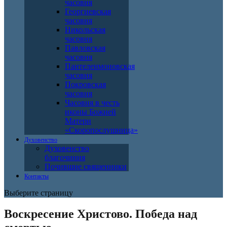
часовня
Георгиевская
часовня
Никольская
часовня
Павловская
часовня
Пантелеимоновская
часовня
Покровская
часовня
Часовня в честь
иконы Божией
Матери
«Скоропослушница»
Духовенство
Духовенство
благочиния
Почившие священники
Контакты
Выберите страницу
Воскресение Христово. Победа над