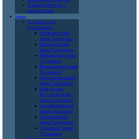
Взаимодействие с
казачеством
Храмы
Таганрогское
благочиние
Всехсвятский
храм Таганрога
Георгиевский
храм Таганрога
Ильинский храм
Таганрога
Никольский храм
Таганрога
Одигитриевский
храм Таганрога
Рождество-
Богородицкий
храм Таганрога
Серафимовский
храм Таганрога
Сергиевский
храм Таганрога
Троицкий храм
Таганрога