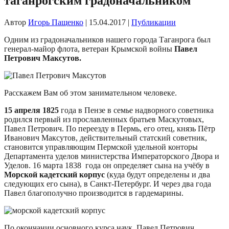
таганрогским градоначальником
Автор
Игорь Пащенко
|
15.04.2017
|
Публикации
Одним из градоначальников нашего города Таганрога был
генерал-майор флота, ветеран Крымской войны
Павел
Петрович Максутов.
Расскажем Вам об этом занимательном человеке.
15 апреля 1825
года в Пензе в семье надворного советника
родился первый из прославленных братьев Маскутовых,
Павел Петрович. По переезду в Пермь, его отец, князь Пётр
Иванович Максутов, действительный статский советник,
становится управляющим Пермской удельной конторы
Департамента уделов министерства Императорского Двора и
Уделов. 16 марта 1838 года он определяет сына на учёбу в
Морской кадетский корпус
(куда будут определены и два
следующих его сына), в Санкт-Петербург. И через два года
Павел благополучно производится в гардемарины.
По окончании основного курса наук, Павел Петрович