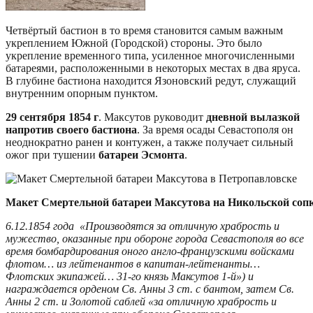
Четвёртый бастион в то время становится самым важным
укреплением Южной (Городской) стороны. Это было
укрепление временного типа, усиленное многочисленными
батареями, расположенными в некоторых местах в два яруса.
В глубине бастиона находится Язоновский редут, служащий
внутренним опорным пунктом.
29 сентября 1854 г
. Максутов руководит
дневной вылазкой
напротив своего бастиона
. За время осады Севастополя он
неоднократно ранен и контужен, а также получает сильный
ожог при тушении
батареи Эсмонта
.
Макет Смертельной батареи Максутова на Никольской соп
6.12.1854 года «Производятся за отличную храбрость и
мужество, оказанные при обороне города Севастополя во все
время бомбардирования оного англо-французскими войсками
флотом… из лейтенантов в капитан-лейтенанты…
Флотских экипажей… 31-го князь Максутов 1-й») и
награждается орденом Св. Анны 3 ст. с бантом, затем Св.
Анны 2 ст. и Золотой саблей «за отличную храбрость и