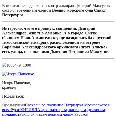
В последние годы жизни контр-адмирал Дмитрий Максутов
состоял временным членом
Военно-морского суда Санкт-
Петербурга
.
Интересно, что его правнук, священник Дмитрий
Александров, живёт в Америке. А в городе Ситке
(бывшем Ново-Архангельске, где находилась база русской
тихоокеанской эскадры), расположенном на острове
Баранова Александровского архипелага (штат Аляска)
есть улица, носящая имя Дмитрия Петровича Максутова.
Игорь Пащенко,
краевед
Поделиться:
Предыдущая
Пасхальное послание Патриарха Московского и
всея Руси КИРИЛЛА архипастырям, пастырям, диаконам,
монашествующим и всем верным чадам Русской