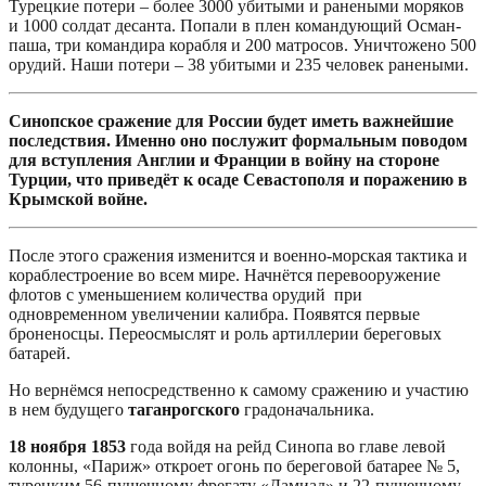
Турецкие потери – более 3000 убитыми и ранеными моряков
и 1000 солдат десанта. Попали в плен командующий Осман-
паша, три командира корабля и 200 матросов. Уничтожено 500
орудий. Наши потери – 38 убитыми и 235 человек ранеными.
Синопское сражение для России будет иметь важнейшие
последствия. Именно оно послужит формальным поводом
для вступления Англии и Франции в войну на стороне
Турции, что приведёт к осаде Севастополя и поражению в
Крымской войне.
После этого сражения изменится и военно-морская тактика и
кораблестроение во всем мире. Начнётся перевооружение
флотов с уменьшением количества орудий при
одновременном увеличении калибра. Появятся первые
броненосцы. Переосмыслят и роль артиллерии береговых
батарей.
Но вернёмся непосредственно к самому сражению и участию
в нем будущего
таганрогского
градоначальника.
18 ноября 1853
года войдя на рейд Синопа во главе левой
колонны, «Париж» откроет огонь по береговой батарее № 5,
турецким 56-пушечному фрегату «Дамиад» и 22-пушечному