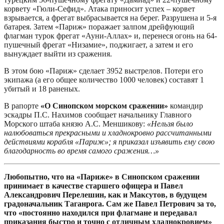
корвету «Гюли-Сефид». Атака приносит успех – корвет
взрывается, а фрегат выбрасывается на берег. Разрушена и 5-я
батарея. Затем «Париж» поражает залпом дрейфующий
флагман турок фрегат «Ауни-Аллах» и, перенеся огонь на 64-
пушечный фрегат «Низамие», поджигает, а затем и его
вынуждает выйти из сражения.
В этом бою «Париж» сделает 3952 выстрелов. Потери его
экипажа (а его общее количество 1000 человек) составят 1
убитый и 18 раненых.
В рапорте
«О Синопском морском сражении»
командир
эскадры П.С. Нахимов сообщает начальнику Главного
Морского штаба князю А.С. Меншикову:
«Нельзя было
налюбоваться прекрасными и хладнокровно рассчитанными
действиями корабля «Париж»; я приказал изъявить ему свою
благодарность во время самого сражения…»
Любопытно, что на «Париже» в Синопском сражении
принимает в качестве старшего офицера и Павел
Александрович Перелешин, как и Максутов, в будущем
градоначальник Таганрога. Сам же Павел Петрович за то,
что «постоянно находился при флагмане и передавал
приказания быстро и точно с отличным хладнокровием»