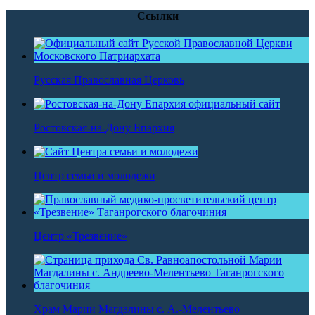
Ссылки
Русская Православная Церковь
Ростовская-на-Дону Епархия
Центр семьи и молодежи
Центр «Трезвение»
Храм Марии Магдалины с. А.-Мелентьево