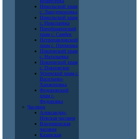
Вознесенка
Никольский храм
с. Лакедемоновка
Никольский храм
с. Николаевка
Преображенский
храм с. Самбек
Петропавловский
храм с. Приморка
Покровский храм
с. Натальевка
Покровский храм
с. Покровское
Успенский храм с.
Васильево-
Ханжоновка
Федоровский
храм с.
Федоровка
Часовни
Александро-
Невская часовня
Владимирская
часовня
Казанская