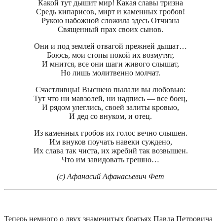
Какой тут дышит мир! Какая славы тризна
Средь кипарисов, мирт и каменных гробов!
Рукою набожной сложила здесь Отчизна
Священный прах своих сынов.
Они и под землей отвагой прежней дышат…
Боюсь, мои стопы покой их возмутят,
И мнится, все они шаги живого слышат,
Но лишь молитвенно молчат.
Счастливцы! Высшею пылали вы любовью:
Тут что ни мавзолей, ни надпись — все боец,
И рядом улеглись, своей залиты кровью,
И дед со внуком, и отец.
Из каменных гробов их голос вечно слышен.
Им внуков поучать навеки суждено,
Их слава так чиста, их жребий так возвышен.
Что им завидовать грешно…
(с) Афанасий Афанасьевич Фет
Теперь немного о двух знаменитых братьях Павла Петровича