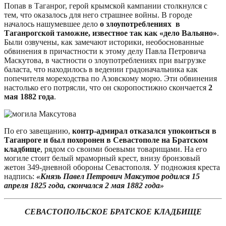
Попав в Таганрог, герой крымской кампании столкнулся с
тем, что оказалось для него страшнее войны. В городе
началось нашумевшее дело
о злоупотреблениях в
Таганрогской таможне, известное так как «дело Вальяно»
.
Были озвучены, как замечают историки, необоснованные
обвинения в причастности к этому делу Павла Петровича
Маскутова, в частности о злоупотреблениях при выгрузке
баласта, что находилось в ведении градоначальника как
попечителя мореходства по Азовскому морю. Эти обвинения
настолько его потрясли, что он скоропостижно скончается
2
мая 1882 года
.
По его завещанию,
контр-адмирал отказался упокоиться в
Таганроге и был похоронен в Севастополе на Братском
кладбище
, рядом со своими боевыми товарищами. На его
могиле стоит белый мраморный крест, внизу бронзовый
жетон 349-дневной обороны Севастополя. У подножия креста
надпись:
«Князь Павел Петрович Максутов родился 15
апреля 1825 года, скончался 2 мая 1882 года»
СЕВАСТОПОЛЬСКОЕ БРАТСКОЕ КЛАДБИЩЕ