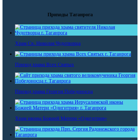
Приходы Таганрога
Храм Св. Николая Чудотворца
Приход храма Всех Святых
Приход храма Георгия Победоносца
Храм иконы Божией Матери «Одигитрия»