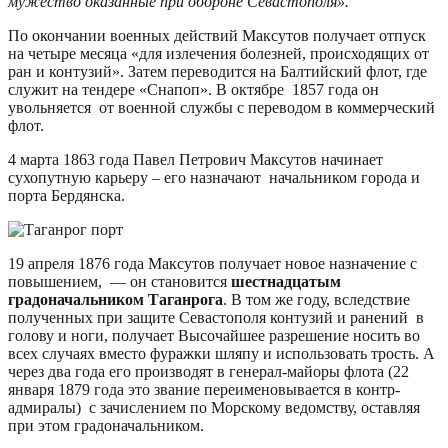
мужество оказанные при обороне Севастополя».
По окончании военных действий Максутов получает отпуск
на четыре месяца «для излечения болезней, происходящих от
ран и контузий». Затем переводится на Балтийский флот, где
служит на тендере «Снапоп». В октябре 1857 года он
увольняется от военной службы с переводом в коммерческий
флот.
4 марта 1863 года Павел Петрович Максутов начинает
сухопутную карьеру – его назначают начальником города и
порта Бердянска.
19 апреля 1876 года Максутов получает новое назначение с
повышением, — он становится
шестнадцатым
градоначальником Таганрога
. В том же году, вследствие
полученных при защите Севастополя контузий и ранений в
голову и ноги, получает Высочайшее разрешение носить во
всех случаях вместо фуражки шляпу и использовать трость. А
через два года его производят в генерал-майоры флота (22
января 1879 года это звание переименовывается в контр-
адмиралы) с зачислением по Морскому ведомству, оставляя
при этом градоначальником.