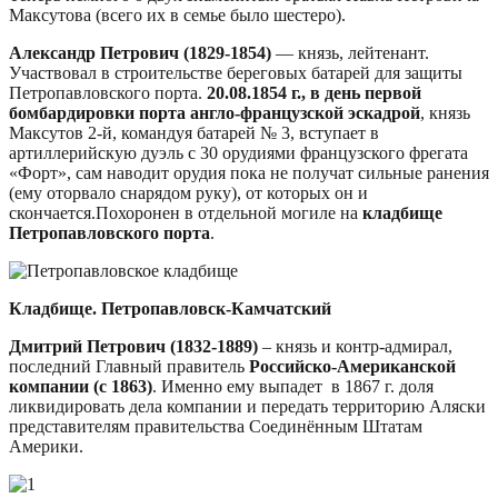
Максутова (всего их в семье было шестеро).
Александр Петрович (1829-1854)
— князь, лейтенант.
Участвовал в строительстве береговых батарей для защиты
Петропавловского порта.
20.08.1854 г., в день первой
бомбардировки порта англо-французской эскадрой
, князь
Максутов 2-й, командуя батарей № 3, вступает в
артиллерийскую дуэль с 30 орудиями французского фрегата
«Форт», сам наводит орудия пока не получат сильные ранения
(ему оторвало снарядом руку), от которых он и
скончается.Похоронен в отдельной могиле на
кладбище
Петропавловского порта
.
Кладбище. Петропавловск-Камчатский
Дмитрий Петрович (1832-1889)
– князь и контр-адмирал,
последний Главный правитель
Российско-Американской
компании (с 1863)
. Именно ему выпадет в 1867 г. доля
ликвидировать дела компании и передать территорию Аляски
представителям правительства Соединённым Штатам
Америки.