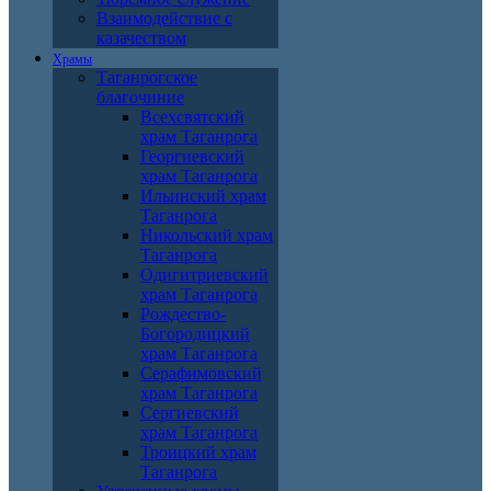
Взаимодействие с
казачеством
Храмы
Таганрогское
благочиние
Всехсвятский
храм Таганрога
Георгиевский
храм Таганрога
Ильинский храм
Таганрога
Никольский храм
Таганрога
Одигитриевский
храм Таганрога
Рождество-
Богородицкий
храм Таганрога
Серафимовский
храм Таганрога
Сергиевский
храм Таганрога
Троицкий храм
Таганрога