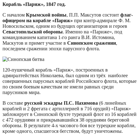
Корабль «Париж», 1847 год.
С началом
Крымской войны
, П.П. Максутов состоит
флаг-
офицером на корабле «Париж»
при контр-адмирале Ф. М.
Новосильском, одним из будущих организаторов и героев
Севастопольской обороны
. Именно на «Париже», под
командованием капитана 1-го ранга В.И. Истомина,
Маскутов и примет участие в
Синопском сражении
,
последнем сражении эпохи парусного флота.
120-пушечный корабль «Париж», построенных в
адмиралтействах Николаева, был одним из трёх наиболее
совершенных парусных кораблей Российского флота, которые
по своим боевым качествам не имели равных среди
парусников мира.
В составе
русской эскадры П.С. Нахимова
(6 линейных
кораблей и 2 фрегата с артиллерией в 716 орудий) «Париж»
заблокирует в Синопской бухте турецкий флот из 16 кораблей
с 472 орудиями и прикрывавшийся 38 орудиями береговой
обороны. В результате 4-х часового боя все турецкие корабли,
кроме одного, спасшегося бегством, будут уничтожены.