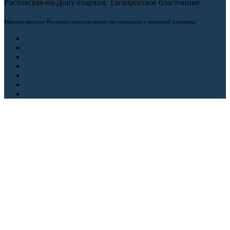
Ростовская-на-Дону епархия, Таганрогское благочиние
Мнение авторов Интернет-портала может не совпадать с позицией редакции