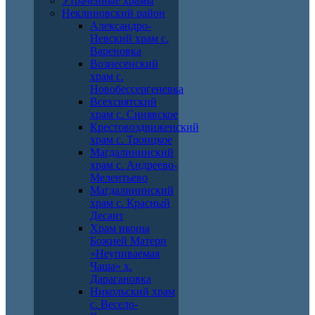
Утраченные храмы
Неклиновский район
Александро-
Невский храм с.
Вареновка
Вознесенский
храм с.
Новобессергеневка
Всехсвятский
храм с. Синявское
Крестовоздвиженский
храм с. Троицкое
Магдалининский
храм с. Андреево-
Мелентьево
Магдалининский
храм с. Красный
Десант
Храм иконы
Божией Матери
«Неупиваемая
Чаша» х.
Дарагановка
Никольский храм
с. Весело-