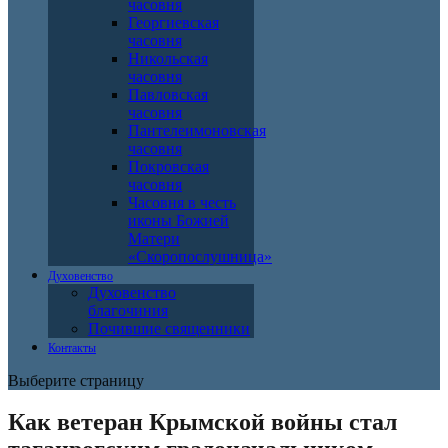
часовня
Георгиевская
часовня
Никольская
часовня
Павловская
часовня
Пантелеимоновская
часовня
Покровская
часовня
Часовня в честь
иконы Божией
Матери
«Скоропослушница»
Духовенство
Духовенство
благочиния
Почившие священники
Контакты
Выберите страницу
Как ветеран Крымской войны стал