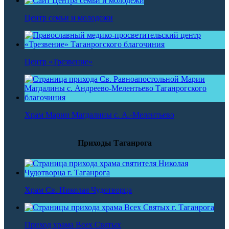
Центр семьи и молодежи
Центр «Трезвение»
Храм Марии Магдалины с. А.-Мелентьево
Приходы Таганрога
Храм Св. Николая Чудотворца
Приход храма Всех Святых