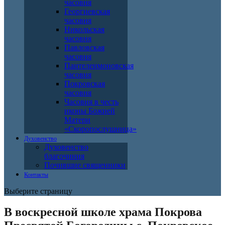
часовня
Георгиевская
часовня
Никольская
часовня
Павловская
часовня
Пантелеимоновская
часовня
Покровская
часовня
Часовня в честь
иконы Божией
Матери
«Скоропослушница»
Духовенство
Духовенство
благочиния
Почившие священники
Контакты
Выберите страницу
В воскресной школе храма Покрова