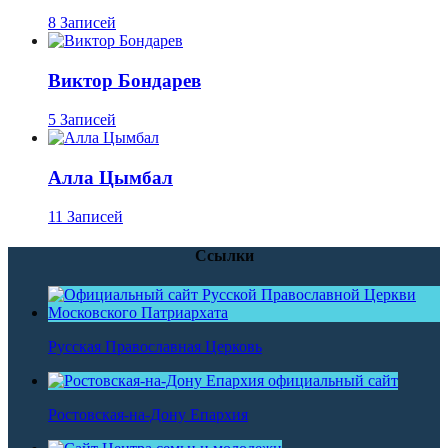
8 Записей
Виктор Бондарев
5 Записей
Алла Цымбал
11 Записей
Ссылки
Русская Православная Церковь
Ростовская-на-Дону Епархия