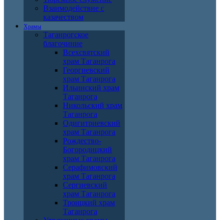
Взаимодействие с
казачеством
Храмы
Таганрогское
благочиние
Всехсвятский
храм Таганрога
Георгиевский
храм Таганрога
Ильинский храм
Таганрога
Никольский храм
Таганрога
Одигитриевский
храм Таганрога
Рождество-
Богородицкий
храм Таганрога
Серафимовский
храм Таганрога
Сергиевский
храм Таганрога
Троицкий храм
Таганрога