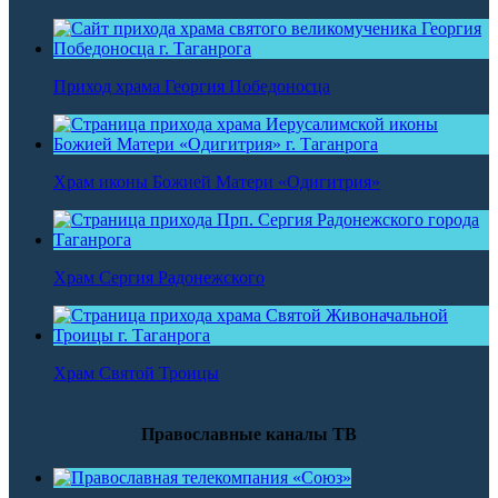
Приход храма Георгия Победоносца
Храм иконы Божией Матери «Одигитрия»
Храм Сергия Радонежского
Храм Святой Троицы
Православные каналы ТВ