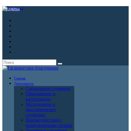
Архивы
Главная
Деятельность
Социальное служение
Образование и
катехизация
Молодежное и
миссионерское
служение
Взаимодействие с
вооруженными силами
Тюремное служение