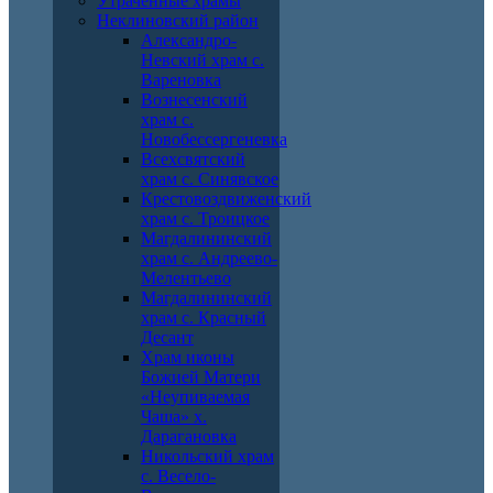
Утраченные храмы
Неклиновский район
Александро-
Невский храм с.
Вареновка
Вознесенский
храм с.
Новобессергеневка
Всехсвятский
храм с. Синявское
Крестовоздвиженский
храм с. Троицкое
Магдалининский
храм с. Андреево-
Мелентьево
Магдалининский
храм с. Красный
Десант
Храм иконы
Божией Матери
«Неупиваемая
Чаша» х.
Дарагановка
Никольский храм
с. Весело-