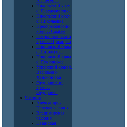
Вознесенка
Никольский храм
с. Лакедемоновка
Никольский храм
с. Николаевка
Преображенский
храм с. Самбек
Петропавловский
храм с. Приморка
Покровский храм
с. Натальевка
Покровский храм
с. Покровское
Успенский храм с.
Васильево-
Ханжоновка
Федоровский
храм с.
Федоровка
Часовни
Александро-
Невская часовня
Владимирская
часовня
Казанская