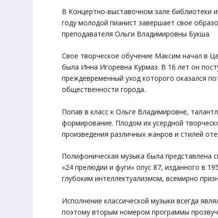
В Концертно-выставочном зале библиотеки и
году молодой пианист завершает свое образо
преподавателя Ольги Владимировны Букша.
Свое творческое обучение Максим начал в Це
была Инна Игоревна Курмаз. В 16 лет он пос
преждевременный уход которого оказался пот
общественности города.
Попав в класс к Ольге Владимировне, талан
формирование. Плодом их усердной творческ
произведения различных жанров и стилей от
Полифоническая музыка была представлена с
«24 прелюдии и фуги» опус 87, изданного в 1
глубоким интеллектуализмом, всемирно приз
Исполнение классической музыки всегда явл
поэтому вторым номером программы прозвуч