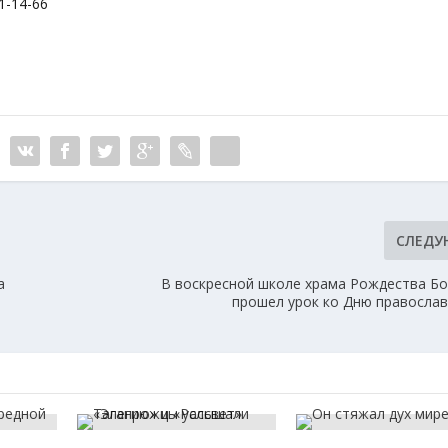
1-14-66
СЛЕД
а
В воскресной школе храма Рождества Б
прошел урок ко Дню православ