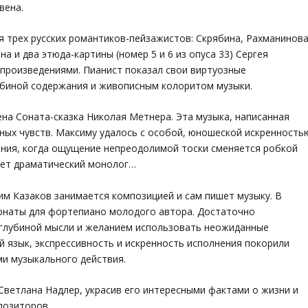
вена.
 трех русских романтиков-пейзажистов: Скрябина, Рахманинов
а и два этюда-картины (номер 5 и 6 из опуса 33) Сергея
произведениями. Пианист показал свои виртуозные
убиной содержания и живописным колоритом музыки.
на Соната-сказка Николая Метнера. Эта музыка, написанная
ных чувств. Максиму удалось с особой, юношеской искренность
ния, когда ощущение непреодолимой тоски сменяется робкой
ует драматический монолог…
м Казаков занимается композицией и сам пишет музыку. В
онаты для фортепиано молодого автора. Достаточно
глубиной мысли и желанием использовать неожиданные
 язык, экспрессивность и искренность исполнения покорили
ми музыкального действия.
Светлана Надлер, украсив его интересными фактами о жизни и
позиторов.