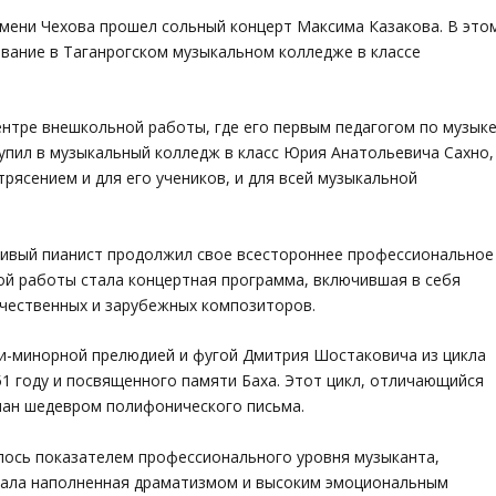
мени Чехова прошел сольный концерт Максима Казакова. В это
вание в Таганрогском музыкальном колледже в классе
нтре внешкольной работы, где его первым педагогом по музык
тупил в музыкальный колледж в класс Юрия Анатольевича Сахно,
рясением и для его учеников, и для всей музыкальной
тливый пианист продолжил свое всестороннее профессиональное
ой работы стала концертная программа, включившая в себя
ечественных и зарубежных композиторов.
и-минорной прелюдией и фугой Дмитрия Шостаковича из цикла
951 году и посвященного памяти Баха. Этот цикл, отличающийся
нан шедевром полифонического письма.
ялось показателем профессионального уровня музыканта,
ала наполненная драматизмом и высоким эмоциональным