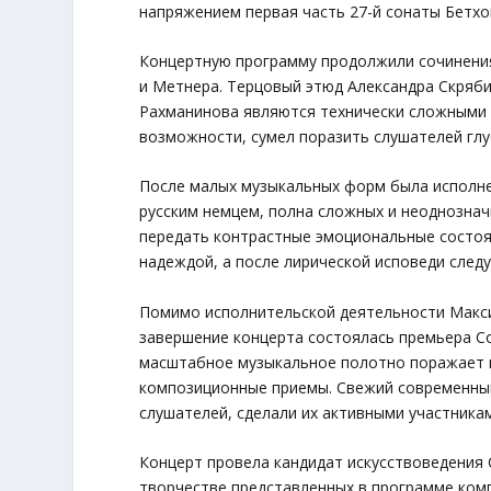
напряжением первая часть 27-й сонаты Бетхо
Концертную программу продолжили сочинения
и Метнера. Терцовый этюд Александра Скрябин
Рахманинова являются технически сложными 
возможности, сумел поразить слушателей гл
После малых музыкальных форм была исполне
русским немцем, полна сложных и неоднознач
передать контрастные эмоциональные состоя
надеждой, а после лирической исповеди след
Помимо исполнительской деятельности Макси
завершение концерта состоялась премьера С
масштабное музыкальное полотно поражает 
композиционные приемы. Свежий современный
слушателей, сделали их активными участника
Концерт провела кандидат искусствоведения 
творчестве представленных в программе ком