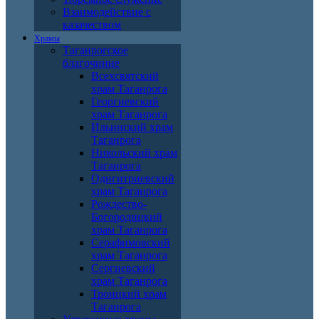
Взаимодействие с
казачеством
Храмы
Таганрогское
благочиние
Всехсвятский
храм Таганрога
Георгиевский
храм Таганрога
Ильинский храм
Таганрога
Никольский храм
Таганрога
Одигитриевский
храм Таганрога
Рождество-
Богородицкий
храм Таганрога
Серафимовский
храм Таганрога
Сергиевский
храм Таганрога
Троицкий храм
Таганрога