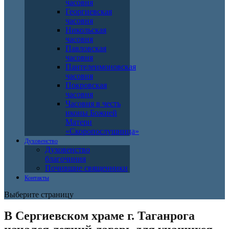
часовня
Георгиевская
часовня
Никольская
часовня
Павловская
часовня
Пантелеимоновская
часовня
Покровская
часовня
Часовня в честь
иконы Божией
Матери
«Скоропослушница»
Духовенство
Духовенство
благочиния
Почившие священники
Контакты
Выберите страницу
В Сергиевском храме г. Таганрога