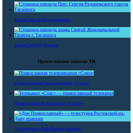
Храм Сергия Радонежского
Храм Святой Троицы
Православные каналы ТВ
Православная телекомпания «Союз»
Православный телеканал «Спас»
Телестудия «Дон Православный»