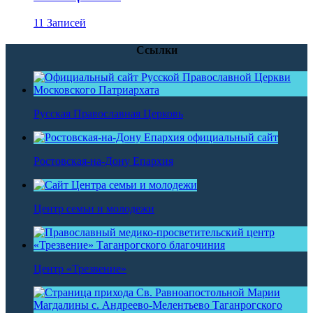
11 Записей
Ссылки
Русская Православная Церковь
Ростовская-на-Дону Епархия
Центр семьи и молодежи
Центр «Трезвение»