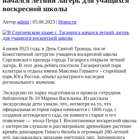
начался летний лагерь для учащихся
воскресной школы
Автор
admin
|
05.06.2023
|
Новости
4 июня 2023 года, в День Святой Троицы, после
Божественной литургии учащиеся воскресной школы
Сергиевского прихода города Таганрога открыли летний
лагерь. В этот день ребята посетили Таганрогский парк
культуры и отдыха имени Максима Горького – старейший
парк Юга России, объект культурного наследия
регионального значения.
Экскурсию по парку подготовила и провела сотрудник
библиотеки № 10 Марина Васильева. Из рассказа
экскурсовода дети узнали, что, несмотря на то, что
официальная история парка начинается с 1806 года, с
создания аптекарского сада, он намного старше и его
появление — эпоха Петра I. Воспитанники воскресной школы
с интересом слушали и рассматривали древнейшее растение
времён динозавров Гинкго билоба и огромный 200-летний
дуб, наслаждались запахами цветущих лип. Запомнились