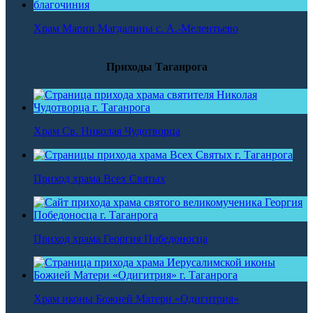
Храм Марии Магдалины с. А.-Мелентьево
Приходы Таганрога
Храм Св. Николая Чудотворца
Приход храма Всех Святых
Приход храма Георгия Победоносца
Храм иконы Божией Матери «Одигитрия»