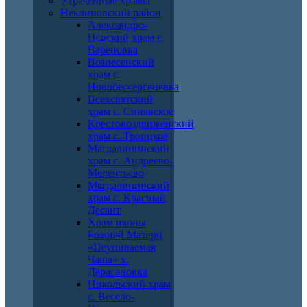
Утраченные храмы
Неклиновский район
Александро-
Невский храм с.
Вареновка
Вознесенский
храм с.
Новобессергеневка
Всехсвятский
храм с. Синявское
Крестовоздвиженский
храм с. Троицкое
Магдалининский
храм с. Андреево-
Мелентьево
Магдалининский
храм с. Красный
Десант
Храм иконы
Божией Матери
«Неупиваемая
Чаша» х.
Дарагановка
Никольский храм
с. Весело-