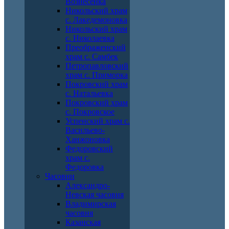
Вознесенка
Никольский храм
с. Лакедемоновка
Никольский храм
с. Николаевка
Преображенский
храм с. Самбек
Петропавловский
храм с. Приморка
Покровский храм
с. Натальевка
Покровский храм
с. Покровское
Успенский храм с.
Васильево-
Ханжоновка
Федоровский
храм с.
Федоровка
Часовни
Александро-
Невская часовня
Владимирская
часовня
Казанская