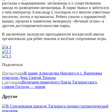
рассказы о выращивании шелковицы и о существовании
завода по разведению шелкопряда. В парке бывал и заботился
о нём император Александр I, посещали его многие известные
писатели, поэты и музыканты. Ребята узнали о парашютной
вышке, прошли к памятному мемориалу «Вечный огонь» и
другим достопримечательностям парка.
В заключение экскурсии преподаватели воскресной школы
организовали для ребят пикник и весёлые спортивные игры.
Поделиться:
Предыдущая
В храме Александра Невского в с. Вареновка
отметили День Святой Троицы
Следующая
Величаем праведного Павла Таганрогского,
славим Господа — хором
Другое