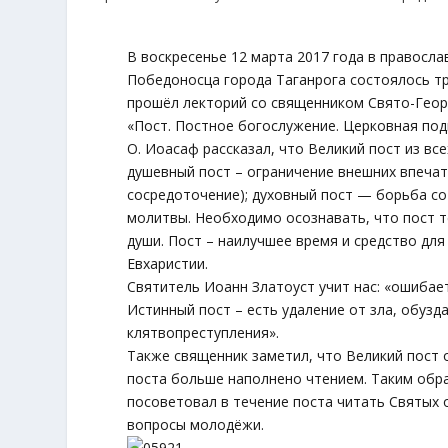
В воскресенье 12 марта 2017 года в правосла
Победоносца города Таганрога состоялось тр
прошёл лекторий со священником Свято-Геор
«Пост. Постное богослужение. Церковная подг
О. Иоасаф рассказал, что Великий пост из вс
душевный пост – ограничение внешних впечат
сосредоточение); духовный пост — борьба с
молитвы. Необходимо осознавать, что пост т
души. Пост – наилучшее время и средство дл
Евхаристии.
Святитель Иоанн Златоуст учит нас: «ошибает
Истинный пост – есть удаление от зла, обузд
клятвопреступления».
Также священник заметил, что Великий пост
поста больше наполнено чтением. Таким обра
посоветовал в течение поста читать Святых о
вопросы молодёжи.