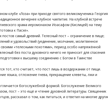
вном клубе «Лоза» при приходе святого великомученика Георгия
адиционное вечернее клубное чаепитие. На клубной встрече
гиевского храма иеромонахом Иоасафом (Кислицей) на тему
отовка к Пасхе».
ех постов самый древний. Телесный пост – ограничение в пище;
лений и удовольствий (уединение, молчание, молитвенное
о своими «телесными похотями», период особо напряжённой
елесный без поста духовного ничего не приносит для спасения
я подготовки к высшему соединению с Богом в Таинстве
ся тот, кто считает, что пост лишь в воздержании от пищи.
ание языка, отложение гнева, прекращение клеветы, лжи и
 отличается богослужебной формой. Богослужение Великого
зом, пост – это ещё и чтение духовной литературы. Священник
тцов, рассказал о том, как питаться, и ответил на многие други