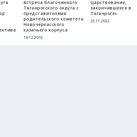
руга
встреча благочинного
Царствование,
Таганрогского округа с
закончившееся в
ор
представителями
Таганроге»
м
родительского комитета
25.11.2022
Новочеркасского
ектива
казачьего корпуса
19.12.2016