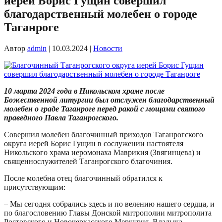
иерей Борис Гущин совершил
благодарственный молебен о городе
Таганроге
Автор
admin
|
10.03.2024
|
Новости
10 марта 2024 года в Никольском храме после
Божественной литургии был отслужен благодарственный
молебен о граде Таганроге перед ракой с мощами святого
праведного Павла Таганрогского.
Совершил молебен благочинный приходов Таганрогского
округа иерей Борис Гущин в сослужении настоятеля
Никольского храма иеромонаха Маврикия (Звягинцева) и
священнослужителей Таганрогского благочиния.
После молебна отец благочинный обратился к
присутствующим:
– Мы сегодня собрались здесь и по велению нашего сердца, и
по благословению Главы Донской митрополии митрополита
Ростовского и Новочеркасского Меркурия. Владыка