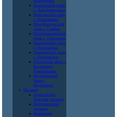
Вознесенка
Никольский храм
с. Лакедемоновка
Никольский храм
с. Николаевка
Преображенский
храм с. Самбек
Петропавловский
храм с. Приморка
Покровский храм
с. Натальевка
Покровский храм
с. Покровское
Успенский храм с.
Васильево-
Ханжоновка
Федоровский
храм с.
Федоровка
Часовни
Александро-
Невская часовня
Владимирская
часовня
Казанская