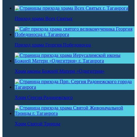
Приход храма Всех Святых
Приход храма Георгия Победоносца
Храм иконы Божией Матери «Одигитрия»
Храм Сергия Радонежского
Храм Святой Троицы