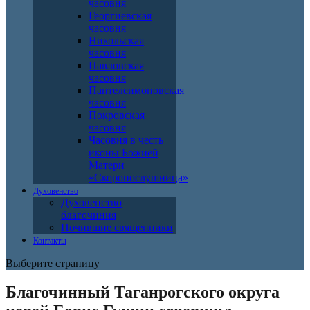
часовня
Георгиевская
часовня
Никольская
часовня
Павловская
часовня
Пантелеимоновская
часовня
Покровская
часовня
Часовня в честь
иконы Божией
Матери
«Скоропослушница»
Духовенство
Духовенство
благочиния
Почившие священники
Контакты
Выберите страницу
Благочинный Таганрогского округа