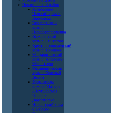
Утраченные храмы
Неклиновский район
Александро-
Невский храм с.
Вареновка
Вознесенский
храм с.
Новобессергеневка
Всехсвятский
храм с. Синявское
Крестовоздвиженский
храм с. Троицкое
Магдалининский
храм с. Андреево-
Мелентьево
Магдалининский
храм с. Красный
Десант
Храм иконы
Божией Матери
«Неупиваемая
Чаша» х.
Дарагановка
Никольский храм
с. Весело-