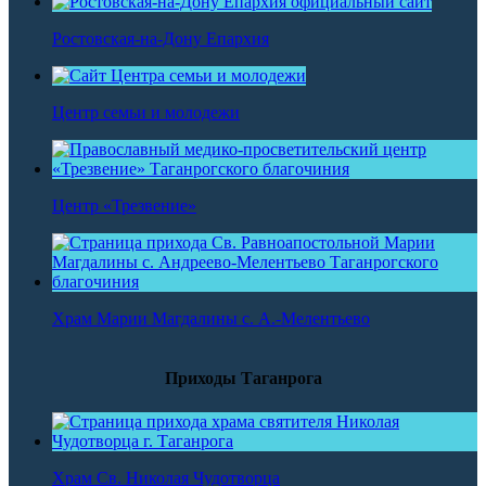
Ростовская-на-Дону Епархия
Центр семьи и молодежи
Центр «Трезвение»
Храм Марии Магдалины с. А.-Мелентьево
Приходы Таганрога
Храм Св. Николая Чудотворца