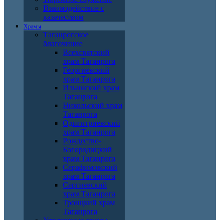
Взаимодействие с
казачеством
Храмы
Таганрогское
благочиние
Всехсвятский
храм Таганрога
Георгиевский
храм Таганрога
Ильинский храм
Таганрога
Никольский храм
Таганрога
Одигитриевский
храм Таганрога
Рождество-
Богородицкий
храм Таганрога
Серафимовский
храм Таганрога
Сергиевский
храм Таганрога
Троицкий храм
Таганрога