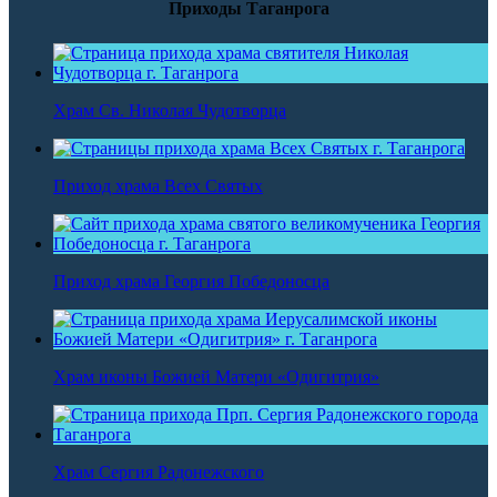
Приходы Таганрога
Храм Св. Николая Чудотворца
Приход храма Всех Святых
Приход храма Георгия Победоносца
Храм иконы Божией Матери «Одигитрия»
Храм Сергия Радонежского