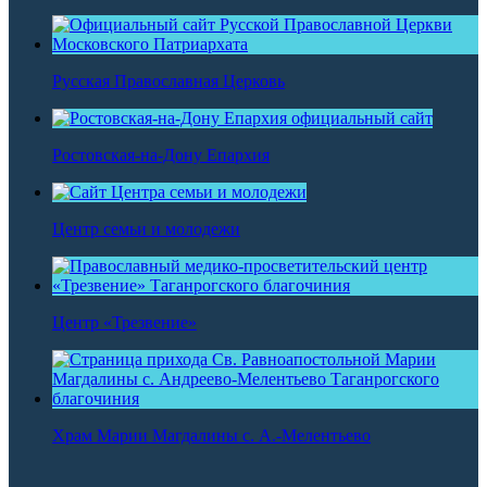
Русская Православная Церковь
Ростовская-на-Дону Епархия
Центр семьи и молодежи
Центр «Трезвение»
Храм Марии Магдалины с. А.-Мелентьево