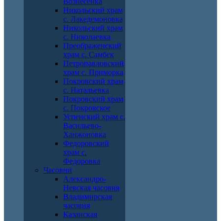
Вознесенка
Никольский храм
с. Лакедемоновка
Никольский храм
с. Николаевка
Преображенский
храм с. Самбек
Петропавловский
храм с. Приморка
Покровский храм
с. Натальевка
Покровский храм
с. Покровское
Успенский храм с.
Васильево-
Ханжоновка
Федоровский
храм с.
Федоровка
Часовни
Александро-
Невская часовня
Владимирская
часовня
Казанская