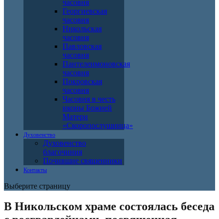
часовня
Георгиевская
часовня
Никольская
часовня
Павловская
часовня
Пантелеимоновская
часовня
Покровская
часовня
Часовня в честь
иконы Божией
Матери
«Скоропослушница»
Духовенство
Духовенство
благочиния
Почившие священники
Контакты
Выберите страницу
В Никольском храме состоялась беседа