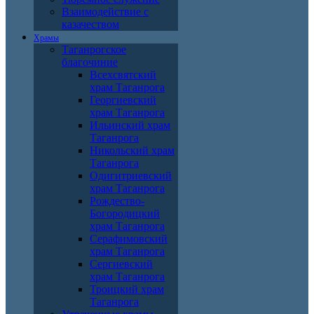
Взаимодействие с
казачеством
Храмы
Таганрогское
благочиние
Всехсвятский
храм Таганрога
Георгиевский
храм Таганрога
Ильинский храм
Таганрога
Никольский храм
Таганрога
Одигитриевский
храм Таганрога
Рождество-
Богородицкий
храм Таганрога
Серафимовский
храм Таганрога
Сергиевский
храм Таганрога
Троицкий храм
Таганрога