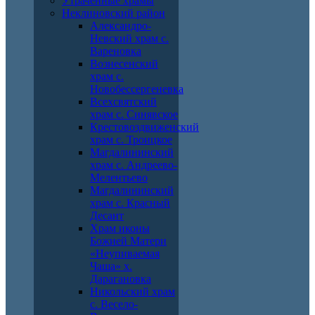
Утраченные храмы
Неклиновский район
Александро-
Невский храм с.
Вареновка
Вознесенский
храм с.
Новобессергеневка
Всехсвятский
храм с. Синявское
Крестовоздвиженский
храм с. Троицкое
Магдалининский
храм с. Андреево-
Мелентьево
Магдалининский
храм с. Красный
Десант
Храм иконы
Божией Матери
«Неупиваемая
Чаша» х.
Дарагановка
Никольский храм
с. Весело-