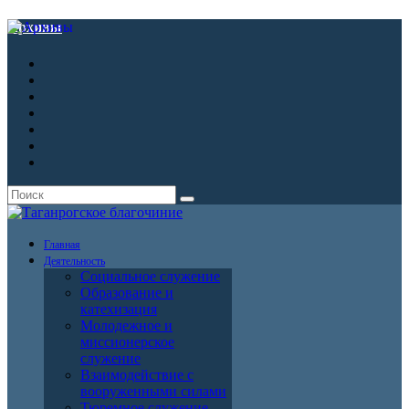
Архивы
Главная
Деятельность
Социальное служение
Образование и
катехизация
Молодежное и
миссионерское
служение
Взаимодействие с
вооруженными силами
Тюремное служение