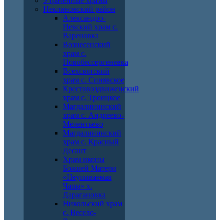
Утраченные храмы
Неклиновский район
Александро-
Невский храм с.
Вареновка
Вознесенский
храм с.
Новобессергеневка
Всехсвятский
храм с. Синявское
Крестовоздвиженский
храм с. Троицкое
Магдалининский
храм с. Андреево-
Мелентьево
Магдалининский
храм с. Красный
Десант
Храм иконы
Божией Матери
«Неупиваемая
Чаша» х.
Дарагановка
Никольский храм
с. Весело-