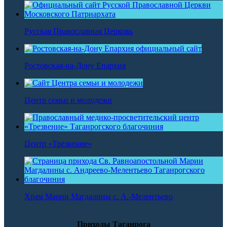
Русская Православная Церковь
Ростовская-на-Дону Епархия
Центр семьи и молодежи
Центр «Трезвение»
Храм Марии Магдалины с. А.-Мелентьево
Приходы Таганрога