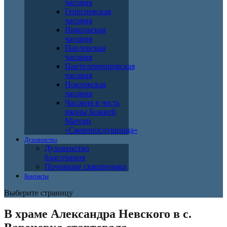
часовня
Георгиевская
часовня
Никольская
часовня
Павловская
часовня
Пантелеимоновская
часовня
Покровская
часовня
Часовня в честь
иконы Божией
Матери
«Скоропослушница»
Духовенство
Духовенство
благочиния
Почившие священники
Контакты
Выберите страницу
В храме Александра Невского в с.