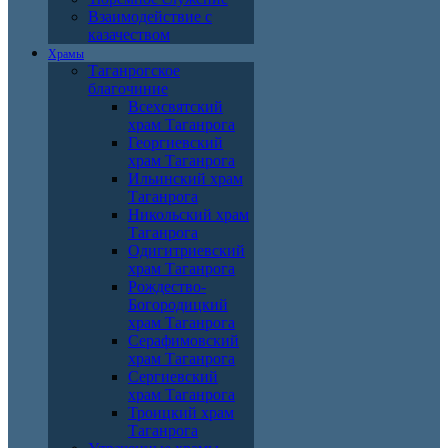
Взаимодействие с
казачеством
Храмы
Таганрогское
благочиние
Всехсвятский
храм Таганрога
Георгиевский
храм Таганрога
Ильинский храм
Таганрога
Никольский храм
Таганрога
Одигитриевский
храм Таганрога
Рождество-
Богородицкий
храм Таганрога
Серафимовский
храм Таганрога
Сергиевский
храм Таганрога
Троицкий храм
Таганрога