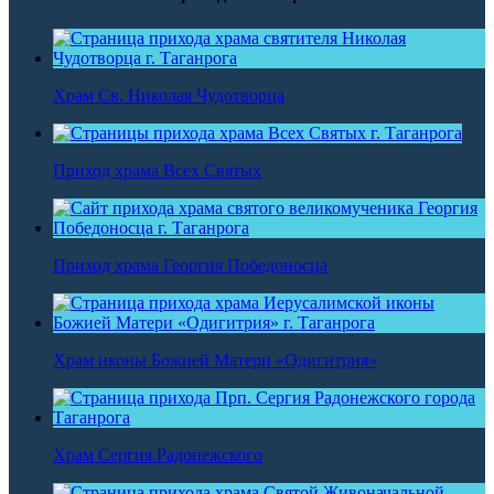
Храм Св. Николая Чудотворца
Приход храма Всех Святых
Приход храма Георгия Победоносца
Храм иконы Божией Матери «Одигитрия»
Храм Сергия Радонежского