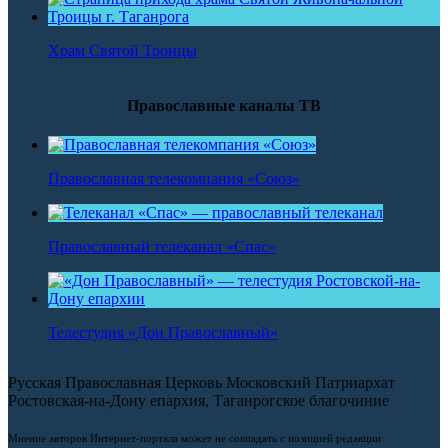
Храм Святой Троицы
Православные каналы ТВ
Православная телекомпания «Союз»
Православный телеканал «Спас»
Телестудия «Дон Православный»
Русская Православная Церковь Московский Патриархат
Ростовская-на-Дону епархия, Таганрогское благочиние
Мнение авторов Интернет-портала может не совпадать с позицией редакции