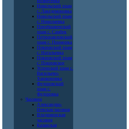
Вознесенка
Никольский храм
с. Лакедемоновка
Никольский храм
с. Николаевка
Преображенский
храм с. Самбек
Петропавловский
храм с. Приморка
Покровский храм
с. Натальевка
Покровский храм
с. Покровское
Успенский храм с.
Васильево-
Ханжоновка
Федоровский
храм с.
Федоровка
Часовни
Александро-
Невская часовня
Владимирская
часовня
Казанская