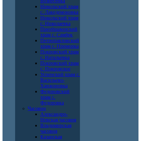
Вознесенка
Никольский храм
с. Лакедемоновка
Никольский храм
с. Николаевка
Преображенский
храм с. Самбек
Петропавловский
храм с. Приморка
Покровский храм
с. Натальевка
Покровский храм
с. Покровское
Успенский храм с.
Васильево-
Ханжоновка
Федоровский
храм с.
Федоровка
Часовни
Александро-
Невская часовня
Владимирская
часовня
Казанская