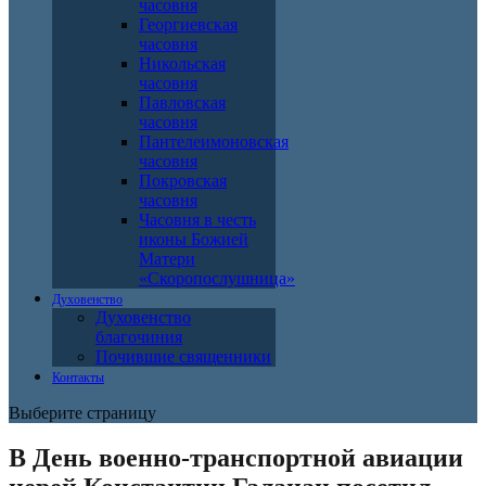
часовня
Георгиевская
часовня
Никольская
часовня
Павловская
часовня
Пантелеимоновская
часовня
Покровская
часовня
Часовня в честь
иконы Божией
Матери
«Скоропослушница»
Духовенство
Духовенство
благочиния
Почившие священники
Контакты
Выберите страницу
В День военно-транспортной авиации