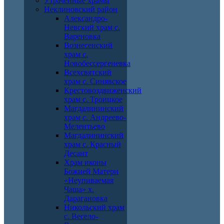
Утраченные храмы
Неклиновский район
Александро-
Невский храм с.
Вареновка
Вознесенский
храм с.
Новобессергеневка
Всехсвятский
храм с. Синявское
Крестовоздвиженский
храм с. Троицкое
Магдалининский
храм с. Андреево-
Мелентьево
Магдалининский
храм с. Красный
Десант
Храм иконы
Божией Матери
«Неупиваемая
Чаша» х.
Дарагановка
Никольский храм
с. Весело-