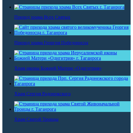
Приход храма Всех Святых
Приход храма Георгия Победоносца
Храм иконы Божией Матери «Одигитрия»
Храм Сергия Радонежского
Храм Святой Троицы