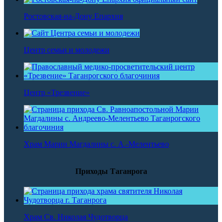
Ростовская-на-Дону Епархия
Центр семьи и молодежи
Центр «Трезвение»
Храм Марии Магдалины с. А.-Мелентьево
Приходы Таганрога
Храм Св. Николая Чудотворца