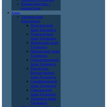
Взаимодействие с
казачеством
Храмы
Таганрогское
благочиние
Всехсвятский
храм Таганрога
Георгиевский
храм Таганрога
Ильинский храм
Таганрога
Никольский храм
Таганрога
Одигитриевский
храм Таганрога
Рождество-
Богородицкий
храм Таганрога
Серафимовский
храм Таганрога
Сергиевский
храм Таганрога
Троицкий храм
Таганрога