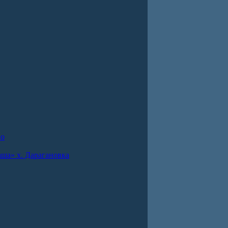
во
ша» х. Дарагановка