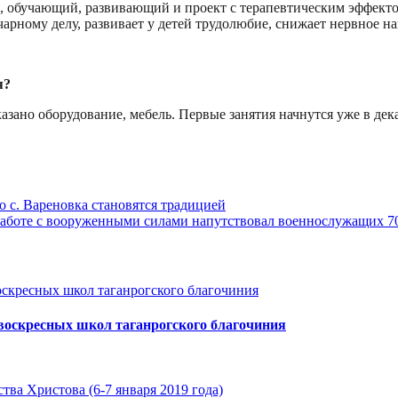
, обучающий, развивающий и проект с терапевтическим эффект
арному делу, развивает у детей трудолюбие, снижает нервное на
я?
зано оборудование, мебель. Первые занятия начнутся уже в дека
 с. Вареновка становятся традицией
работе с вооруженными силами напутствовал военнослужащих 7
 воскресных школ таганрогского благочиния