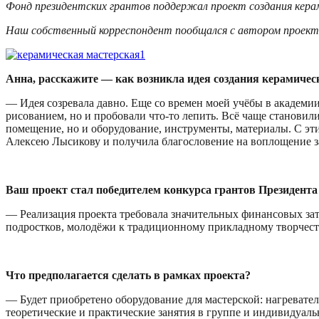
Фонд президентских грантов поддержал проект создания керам
Наш собственный корреспондент пообщался с автором проект
Анна, расскажите — как возникла идея создания керамичес
— Идея созревала давно. Еще со времен моей учёбы в академии
рисованием, но и пробовали что-то лепить. Всё чаще становил
помещение, но и оборудование, инструменты, материалы. С э
Алексею Лысикову и получила благословение на воплощение з
Ваш проект стал победителем конкурса грантов Президент
— Реализация проекта требовала значительных финансовых зат
подростков, молодёжи к традиционному прикладному творчеств
Что предполагается сделать в рамках проекта?
— Будет приобретено оборудование для мастерской: нагревате
теоретические и практические занятия в группе и индивидуаль