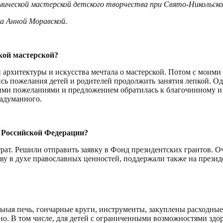
ической мастерской детского творчества при Свято-Никольском
а Анной Моравской.
кой мастерской?
 архитектуры и искусства мечтала о мастерской. Потом с моими
ись пожелания детей и родителей продолжить занятия лепкой. Од
тими пожеланиями и предложением обратилась к благочинному и
адуманного.
а Российской Федерации?
рат. Решили отправить заявку в Фонд президентских грантов. О
у в духе православных ценностей, поддержали также на презид
льная печь, гончарные круги, инструменты, закуплены расходны
но. В том числе, для детей с ограниченными возможностями здо