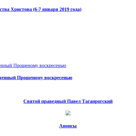
тва Христова (6-7 января 2019 года)
вященный Прощеному воскресенью
Святой праведный Павел Таганрогский
Анонсы