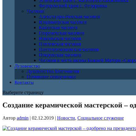
Успенский храм с. Васильево-Ханжоновка
Федоровский храм с. Федоровка
Часовни
Александро-Невская часовня
Владимирская часовня
Казанская часовня
Георгиевская часовня
Никольская часовня
Павловская часовня
Пантелеимоновская часовня
Покровская часовня
Часовня в честь иконы Божией Матери «Ско
Духовенство
Духовенство благочиния
Почившие священники
Контакты
Выберите страницу
Создание керамической мастерской – од
Автор
admin
|
02.12.2019
|
Новости
,
Социальное служение