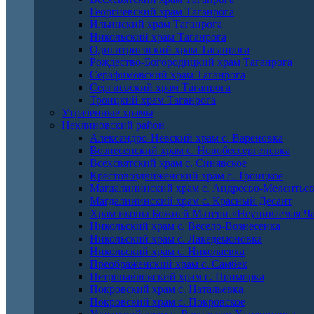
Георгиевский храм Таганрога
Ильинский храм Таганрога
Никольский храм Таганрога
Одигитриевский храм Таганрога
Рождество-Богородицкий храм Таганрога
Серафимовский храм Таганрога
Сергиевский храм Таганрога
Троицкий храм Таганрога
Утраченные храмы
Неклиновский район
Александро-Невский храм с. Вареновка
Вознесенский храм с. Новобессергеневка
Всехсвятский храм с. Синявское
Крестовоздвиженский храм с. Троицкое
Магдалининский храм с. Андреево-Мелентье
Магдалининский храм с. Красный Десант
Храм иконы Божией Матери «Неупиваемая Ча
Никольский храм с. Весело-Вознесенка
Никольский храм с. Лакедемоновка
Никольский храм с. Николаевка
Преображенский храм с. Самбек
Петропавловский храм с. Приморка
Покровский храм с. Натальевка
Покровский храм с. Покровское