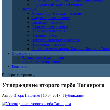
Успенский храм с. Васильево-Ханжоновка
Федоровский храм с. Федоровка
Часовни
Александро-Невская часовня
Владимирская часовня
Казанская часовня
Георгиевская часовня
Никольская часовня
Павловская часовня
Пантелеимоновская часовня
Покровская часовня
Часовня в честь иконы Божией Матери «Ско
Духовенство
Духовенство благочиния
Почившие священники
Контакты
Выберите страницу
Утверждение второго герба Таганрога
Автор
Игорь Пащенко
|
10.04.2017
|
Публикации