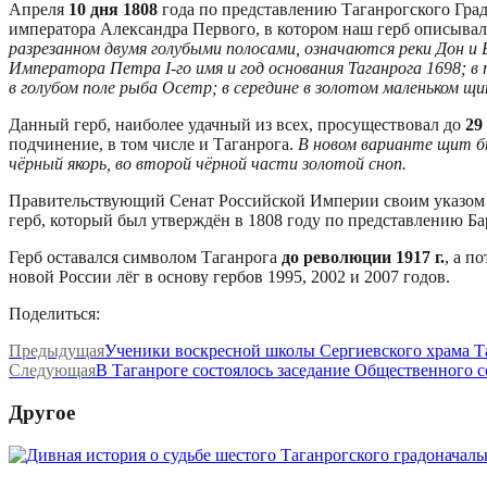
Апреля
10 дня 1808
года по представлению Таганрогского Гра
императора Александра Первого, в котором наш герб описыва
разрезанном двумя голубыми полосами, означаются реки Дон и 
Императора Петра I-го имя и год основания Таганрога 1698; в 
в голубом поле рыба Осетр; в середине в золотом маленьком щ
Данный герб, наиболее удачный из всех, просуществовал до
29 
подчинение, в том числе и Таганрога.
В новом варианте щит бы
чёрный якорь, во второй чёрной части золотой сноп.
Правительствующий Сенат Российской Империи своим указом «
герб, который был утверждён в 1808 году по представлению Ба
Герб оставался символом Таганрога
до революции 1917 г.
, а п
новой России лёг в основу гербов 1995, 2002 и 2007 годов.
Поделиться:
Предыдущая
Ученики воскресной школы Сергиевского храма Та
Следующая
В Таганроге состоялось заседание Общественного
Другое