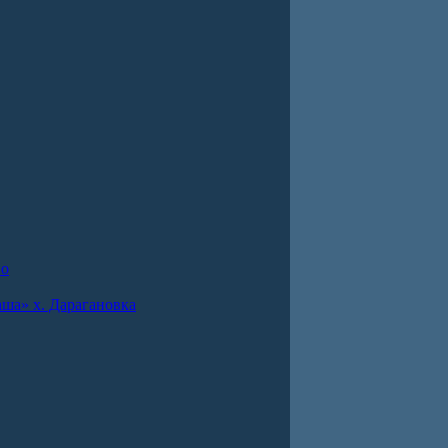
во
ша» х. Дарагановка