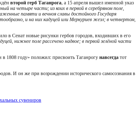
рждён
второй герб Таганрога
, а 15 апреля вышел именной указ
ый на четыре части; из коих в первой в серебряном поле,
блаженные памяти и вечноя славы достойного Государя
тообразно, и на них кадуцей или Меркуриев жезл; в четвертом,
вило в Сенат новые рисунки гербов городов, входивших в его
уцей, нижнее поле рассечено надвое; в первой зелёной части
 в 1808 году» положил: присвоить Таганрогу
навсегда
тот
ородов. И он же при возрождении исторического самосознания в
схальных сувениров