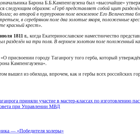
доначальника Барона Б.Б.Кампенгаузена был «высочайше» утве
лся следующим образом:
«Герб представляет собой щит разделённ
Волга; во второй в пурпуровом поле вензелевое Его Величества 
третьем, в серебряном поле два золотые якоря, положенные крес
ите красный крест»
.
июля 1811 г.
, когда Екатеринославское наместничество предста
л разделён на три поля. В верхнем золотом поле положенный кад
О присвоении городу Таганрогу того герба, который утверждён
рона Кампенгаузена».
отом вышел из обихода, впрочем, как и гербы всех российских г
ганрога приняли участие в мастер-классах по изготовлению па
 совета при Управлении МВД