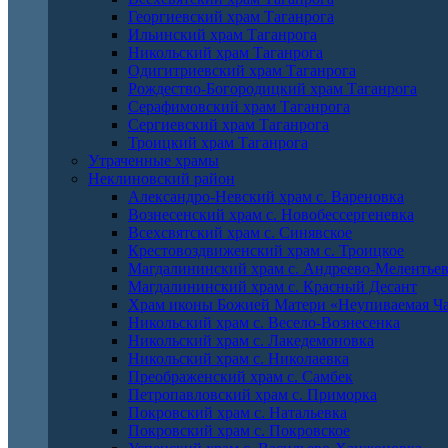
Георгиевский храм Таганрога
Ильинский храм Таганрога
Никольский храм Таганрога
Одигитриевский храм Таганрога
Рождество-Богородицкий храм Таганрога
Серафимовский храм Таганрога
Сергиевский храм Таганрога
Троицкий храм Таганрога
Утраченные храмы
Неклиновский район
Александро-Невский храм с. Вареновка
Вознесенский храм с. Новобессергеневка
Всехсвятский храм с. Синявское
Крестовоздвиженский храм с. Троицкое
Магдалининский храм с. Андреево-Мелентье
Магдалининский храм с. Красный Десант
Храм иконы Божией Матери «Неупиваемая Ча
Никольский храм с. Весело-Вознесенка
Никольский храм с. Лакедемоновка
Никольский храм с. Николаевка
Преображенский храм с. Самбек
Петропавловский храм с. Приморка
Покровский храм с. Натальевка
Покровский храм с. Покровское