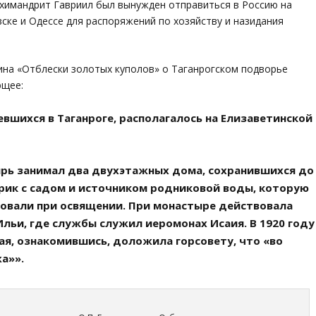
архимандрит Гавриил был вынужден отправиться в Россию на
ске и Одессе для распоряжений по хозяйству и назидания
кина «Отблески золотых куполов» о Таганрогском подворье
ющее:
вшихся в Таганроге, располагалось на Елизаветинской
рь занимал два двухэтажных дома, сохранившихся до
рик с садом и источником родниковой воды, которую
зовали при освящении. При монастыре действовала
Ильи, где службы служил иеромонах Исаия. В 1920 году
ая, ознакомившись, доложила горсовету, что «во
а»».