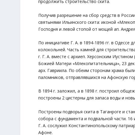
продолжить строительство скита.
Получив разрешение на сбор средств в России,
святынями Ильинского скита: иконой «Млекопи
Господня и левой стопой от мощей ап. Андре
По инициативе Г. А. в 1894-1896 гг. в Одессе
колокольней. Часть камней для строительства 
г. Г. А. вместе с архиеп. Херсонским Иустино
Божией Матери «Млекопитательница», 23 дек.-
арх. Гавриила. По обеим сторонам храма был
паломников, отправлявшихся на Афонскую гор
В 1894 г. заложил, а в 1898 г. построил общ
построены 2 цистерны для запаса воды и нов
Построены подворья скита в Таганроге и стан
собора с фундамента и подвальной части. 16 
Г. А. сослужил Константинопольскому патриар
Афоне.