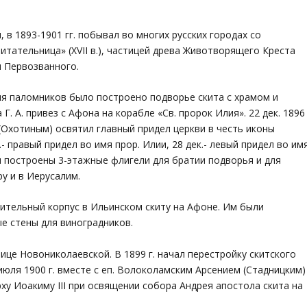
 в 1893-1901 гг. побывал во многих русских городах со
тательница» (XVII в.), частицей древа Животворящего Креста
я Первозванного.
 для паломников было построено подворье скита с храмом и
Г. А. привез с Афона на корабле «Св. пророк Илия». 22 дек. 1896
м (Охотиным) освятил главный придел церкви в честь иконы
 правый придел во имя прор. Илии, 28 дек.- левый придел во им
и построены 3-этажные флигели для братии подворья и для
у и в Иерусалим.
ежительный корпус в Ильинском скиту на Афоне. Им были
ые стены для виноградников.
ице Новониколаевской. В 1899 г. начал перестройку скитского
июля 1900 г. вместе с еп. Волоколамским Арсением (Стадницким)
ху Иоакиму III при освящении собора Андрея апостола скита на