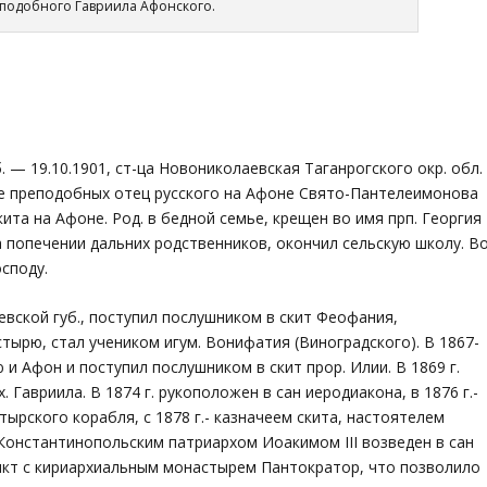
подобного Гавриила Афонского.
б. — 19.10.1901, ст-ца Новониколаевская Таганрогского окр. обл.
боре преподобных отец русского на Афоне Свято-Пантелеимонова
ита на Афоне. Род. в бедной семье, крещен во имя прп. Георгия
а попечении дальних родственников, окончил сельскую школу. В
споду.
иевской губ., поступил послушником в скит Феофания,
тырю, стал учеником игум. Вонифатия (Виноградского). В 1867-
 и Афон и поступил послушником в скит прор. Илии. В 1869 г.
 Гавриила. В 1874 г. рукоположен в сан иеродиакона, в 1876 г.-
тырского корабля, с 1878 г.- казначеем скита, настоятелем
 Константинопольским патриархом Иоакимом III возведен в сан
ликт с кириархиальным монастырем Пантократор, что позволило