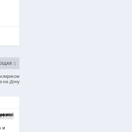
ЮЩАЯ
 клириком
а-на-Дону
 и