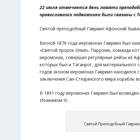
22 июля отмечается день памяти преподоб
православного подвижника были связаны с Т
Святой преподобный Гавриил Афонский бывал
Весной 1876 года иеромонах Гавриил был на
«Святой пророк Илия». Парусник, команда ко
иеромонах, совершал регулярные рейсы из Аф
которых был и Таганрог, для материального 
годов эконом иеромонах Гавриил находился с 
заключения Сан-Стефанского мира корабль во
В 1891 году иеромонах Гавриил был возведе
Иоакимом III.
Святой Преподобный Гавриил