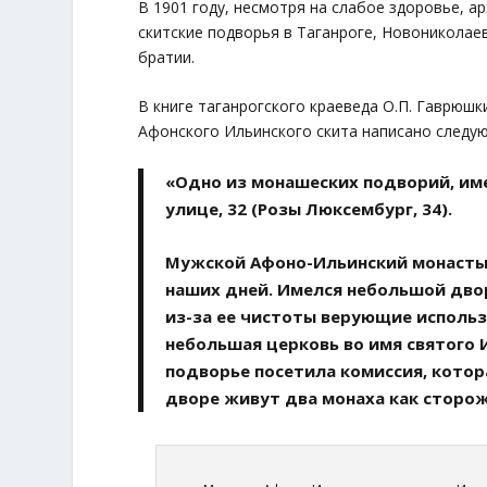
В 1901 году, несмотря на слабое здоровье, 
скитские подворья в Таганроге, Новониколаев
братии.
В книге таганрогского краеведа О.П. Гаврюш
Афонского Ильинского скита написано следу
«Одно из монашеских подворий, име
улице, 32 (Розы Люксембург, 34).
Мужской Афоно-Ильинский монасты
наших дней. Имелся небольшой дво
из-за ее чистоты верующие исполь
небольшая церковь во имя святого 
подворье посетила комиссия, котор
дворе живут два монаха как сторож