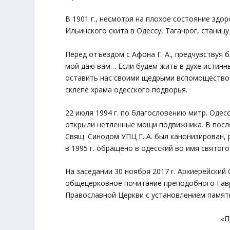
В 1901 г., несмотря на плохое состояние здо
Ильинского скита в Одессу, Таганрог, станиц
Перед отъездом с Афона Г. А., предчувствуя 
мой даю вам… Если будем жить в духе истин
оставить нас своими щедрыми вспомоществов
склепе храма одесского подворья.
22 июля 1994 г. по благословению митр. Одес
открыли нетленные мощи подвижника. В после
Свящ. Синодом УПЦ Г. А. был канонизирован, 
в 1995 г. обращено в одесский во имя святог
На заседании 30 ноября 2017 г. Архиерейски
общецерковное почитание преподобного Гавр
Православной Церкви с установлением памяти
«П