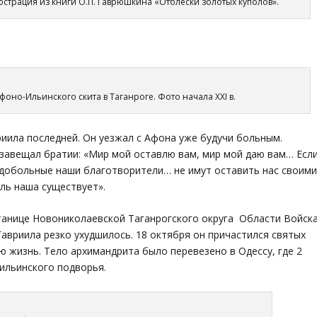
трация из книги О.П. Гаврюшкина «Отблески золотых куполов».
но-Ильинского скита в Таганроге. Фото начала XXI в.
риила последней. Он уезжал с Афона уже будучи больным.
завещал братии: «Мир мой оставлю вам, мир мой даю вам… Есл
рдобольные наши благотворители… не имут оставить нас своим
ль наша существует».
танице Новониколаевской Таганрогского округа Области Войск
авриила резко ухудшилось. 18 октября он причастился святых
ю жизнь. Тело архимандрита было перевезено в Одессу, где 2
ильинского подворья.