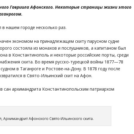
ного Гавриила Афонского. Некоторые страницы жизни этого
аганрогом.
 в нашем городе несколько раз.
значен экономом на принадлежащем скиту парусном судне
торого состояла из монахов и послушников, а капитаном был
она в Константинополь и некоторые российские порты, среди
снабжения скита. Во время русско-турецкой войны 1877—78
судном в Таганроге и Ростове-на-Дону. В 1878 году после
звратился в Свято-Ильинский скит на Афон.
н в сан архимандрита Константинопольским патриархом
, Архимандрит Афонского Свято-Ильинского скита.