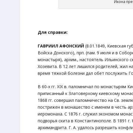
Икона пре
Для справки:
ГАВРИИЛ АФОНСКИЙ
(8.01.1849, Киевская гу
Войска Донского), прп. (пам. 9 июля и в Со
монастыря), архим., настоятель Ильинского ск
Хозевита. В 12 лет лишился родителей, жил н
время тяжкой болезни дал обет послужить Го
В 60-х гг. XIX в. паломничал по монастырям К
приписанный к Златоверхому киевскому монас
1868 гг. совершил паломничество на Св. землю
пострижен в монашество с именем в честь арх.
иеромонаха. С 1876 г. служил экономом монас
подворья скита в Константинополе. В 1891 г.
архимандрита. Г. А. удалось разрешить конф