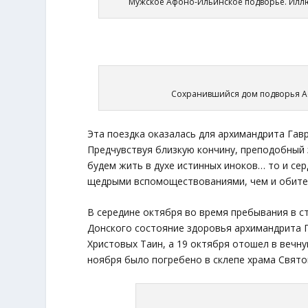
Мужское Афоно-Ильинское подворье. Иллюс
Сохранившийся дом подворья Афо
Эта поездка оказалась для архимандрита Гав
Предчувствуя близкую кончину, преподобный 
будем жить в духе истинных иноков… то и се
щедрыми вспомоществованиями, чем и обите
В середине октября во время пребывания в с
Донского состояние здоровья архимандрита Г
Христовых Таин, а 19 октября отошел в вечну
ноября было погребено в склепе храма Свято