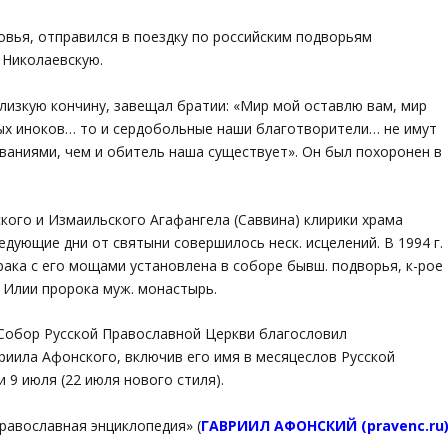
ровья, отправился в поездку по российским подворьям
у Николаевскую.
близкую кончину, завещал братии: «Мир мой оставлю вам, мир
ных иноков… то и сердобольные наши благотворители… не имут
аниями, чем и обитель наша существует». Он был похоронен в
ского и Измаильского Агафангела (Саввина) клирики храма
дующие дни от святыни совершилось неск. исцелений. В 1994 г.
рака с его мощами установлена в соборе бывш. подворья, к-рое
о Илии пророка муж. монастырь.
й Собор Русской Православной Церкви благословил
иила Афонского, включив его имя в месяцеслов Русской
 9 июля (22 июля нового стиля).
равославная энциклопедия» (
ГАВРИИЛ АФОНСКИЙ (pravenc.ru