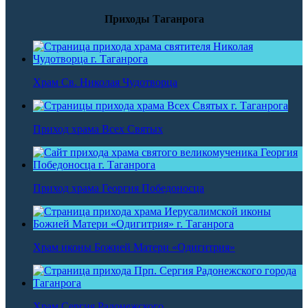
Приходы Таганрога
Храм Св. Николая Чудотворца
Приход храма Всех Святых
Приход храма Георгия Победоносца
Храм иконы Божией Матери «Одигитрия»
Храм Сергия Радонежского