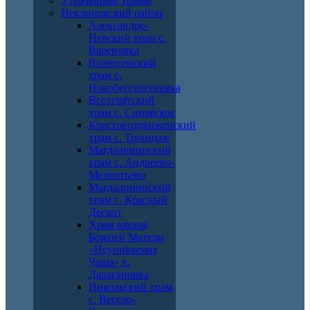
Утраченные храмы
Неклиновский район
Александро-
Невский храм с.
Вареновка
Вознесенский
храм с.
Новобессергеневка
Всехсвятский
храм с. Синявское
Крестовоздвиженский
храм с. Троицкое
Магдалининский
храм с. Андреево-
Мелентьево
Магдалининский
храм с. Красный
Десант
Храм иконы
Божией Матери
«Неупиваемая
Чаша» х.
Дарагановка
Никольский храм
с. Весело-