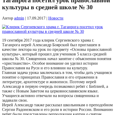
Таганрога посетил урок православной
культуры в средней школе № 30
Автор
admin
|
17.09.2017
|
Новости
19 сентября 2017 года клирик Сергиевского храма г.
Таганрога иерей Александр Боярский был приглашен в
качестве лектора на урок по предмету «Основы православной
культуры», который прошел для учеников 5 класса средней
школы № 30. Священник начал занятие с объяснения понятия
«христианство». Особое внимание он уделил истории
Православия на Руси и его влиянии на культуру.
Главная задача урока заключалась в том, чтобы дать учащимся
понятие о принципах Православия и его отражении в
литературе, архитектуре и живописи. Поэтому иерей
Александр в первую очередь познакомил ребят с Библией, а
также с Новым Заветом на церковнославянском языке.
Учащиеся активно отвечали на вопросы священника и
задавали свои.
Иерей Александр также рассказал школьникам о преподобном
Сергии Радонежском и его роли в истории России. Вниманию
ребят были представлены репродукции картин о святом