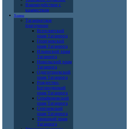
Взаимодействие с
казачеством
Храмы
Таганрогское
благочиние
Всехсвятский
храм Таганрога
Георгиевский
храм Таганрога
Ильинский храм
Таганрога
Никольский храм
Таганрога
Одигитриевский
храм Таганрога
Рождество-
Богородицкий
храм Таганрога
Серафимовский
храм Таганрога
Сергиевский
храм Таганрога
Троицкий храм
Таганрога