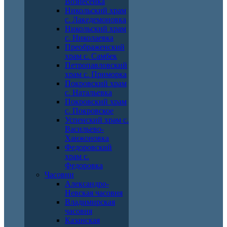
Вознесенка
Никольский храм
с. Лакедемоновка
Никольский храм
с. Николаевка
Преображенский
храм с. Самбек
Петропавловский
храм с. Приморка
Покровский храм
с. Натальевка
Покровский храм
с. Покровское
Успенский храм с.
Васильево-
Ханжоновка
Федоровский
храм с.
Федоровка
Часовни
Александро-
Невская часовня
Владимирская
часовня
Казанская