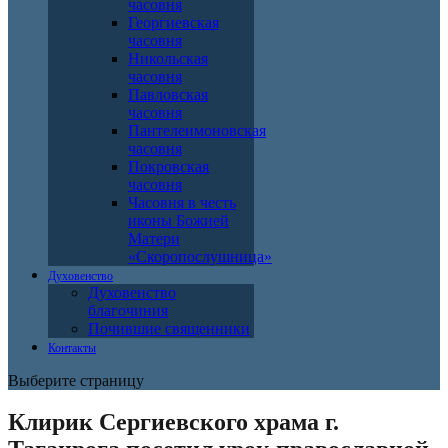
часовня
Георгиевская
часовня
Никольская
часовня
Павловская
часовня
Пантелеимоновская
часовня
Покровская
часовня
Часовня в честь
иконы Божией
Матери
«Скоропослушница»
Духовенство
Духовенство
благочиния
Почившие священники
Контакты
Выберите страницу
Клирик Сергиевского храма г.