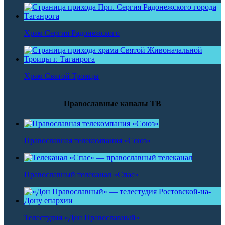
Храм Сергия Радонежского
Храм Святой Троицы
Православные каналы ТВ
Православная телекомпания «Союз»
Православный телеканал «Спас»
Телестудия «Дон Православный»