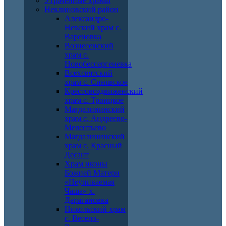
Утраченные храмы
Неклиновский район
Александро-
Невский храм с.
Вареновка
Вознесенский
храм с.
Новобессергеневка
Всехсвятский
храм с. Синявское
Крестовоздвиженский
храм с. Троицкое
Магдалининский
храм с. Андреево-
Мелентьево
Магдалининский
храм с. Красный
Десант
Храм иконы
Божией Матери
«Неупиваемая
Чаша» х.
Дарагановка
Никольский храм
с. Весело-