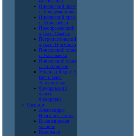
Вознесенка
Никольский храм
с. Лакедемоновка
Никольский храм
с. Николаевка
Преображенский
храм с. Самбек
Петропавловский
храм с. Приморка
Покровский храм
с. Натальевка
Покровский храм
с. Покровское
Успенский храм с.
Васильево-
Ханжоновка
Федоровский
храм с.
Федоровка
Часовни
Александро-
Невская часовня
Владимирская
часовня
Казанская