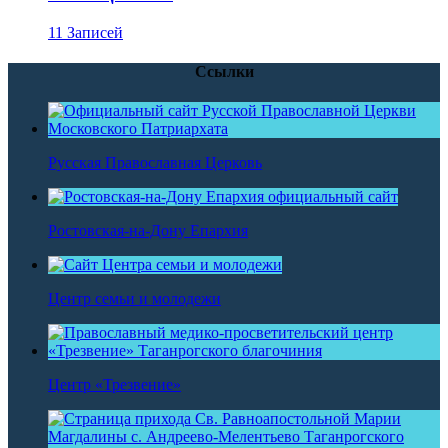
11 Записей
Ссылки
Русская Православная Церковь
Ростовская-на-Дону Епархия
Центр семьи и молодежи
Центр «Трезвение»