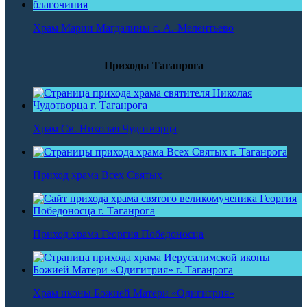
Храм Марии Магдалины с. А.-Мелентьево
Приходы Таганрога
Храм Св. Николая Чудотворца
Приход храма Всех Святых
Приход храма Георгия Победоносца
Храм иконы Божией Матери «Одигитрия»