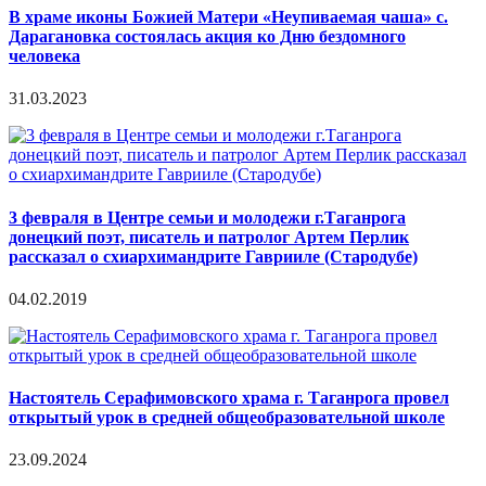
В храме иконы Божией Матери «Неупиваемая чаша» с.
Дарагановка состоялась акция ко Дню бездомного
человека
31.03.2023
3 февраля в Центре семьи и молодежи г.Таганрога
донецкий поэт, писатель и патролог Артем Перлик
рассказал о схиархимандрите Гаврииле (Стародубе)
04.02.2019
Настоятель Серафимовского храма г. Таганрога провел
открытый урок в средней общеобразовательной школе
23.09.2024