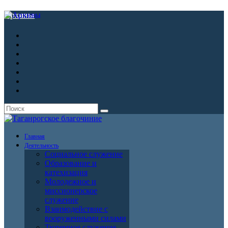
Архивы
Главная
Деятельность
Социальное служение
Образование и
катехизация
Молодежное и
миссионерское
служение
Взаимодействие с
вооруженными силами
Тюремное служение