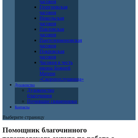
часовня
Георгиевская
часовня
Никольская
часовня
Павловская
часовня
Пантелеимоновская
часовня
Покровская
часовня
Часовня в честь
иконы Божией
Матери
«Скоропослушница»
Духовенство
Духовенство
благочиния
Почившие священники
Контакты
Выберите страницу
Помощник благочинного