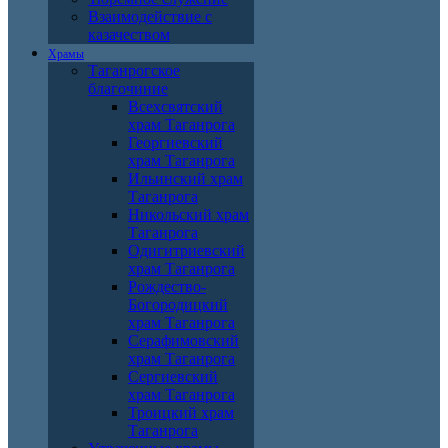
Взаимодействие с
казачеством
Храмы
Таганрогское
благочиние
Всехсвятский
храм Таганрога
Георгиевский
храм Таганрога
Ильинский храм
Таганрога
Никольский храм
Таганрога
Одигитриевский
храм Таганрога
Рождество-
Богородицкий
храм Таганрога
Серафимовский
храм Таганрога
Сергиевский
храм Таганрога
Троицкий храм
Таганрога