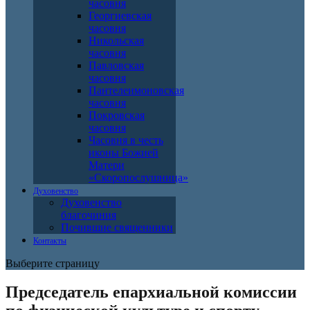
часовня
Георгиевская
часовня
Никольская
часовня
Павловская
часовня
Пантелеимоновская
часовня
Покровская
часовня
Часовня в честь
иконы Божией
Матери
«Скоропослушница»
Духовенство
Духовенство
благочиния
Почившие священники
Контакты
Выберите страницу
Председатель епархиальной комиссии