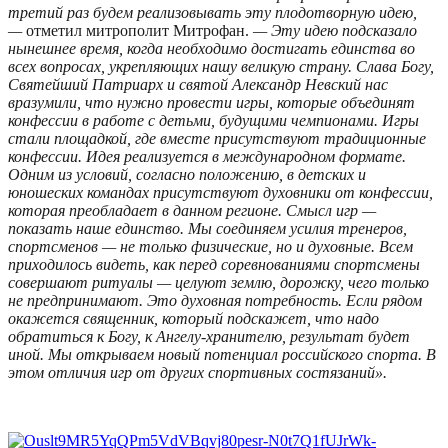
третий раз будем реализовывать эту плодотворную идею,
—
отметил митрополит Митрофан.
— Эту идею подсказало
нынешнее время, когда необходимо достигать единства во
всех вопросах, укрепляющих нашу великую страну. Слава Богу,
Святейший Патриарх и святой Александр Невский нас
вразумили, что нужно провести игры, которые объединят
конфессии в работе с детьми, будущими чемпионами. Игры
стали площадкой, где вместе присутствуют традиционные
конфессии. Идея реализуется в международном формате.
Одним из условий, согласно положению, в детских и
юношеских командах присутствуют духовники от конфессии,
которая преобладает в данном регионе. Смысл игр —
показать наше единство. Мы соединяем усилия тренеров,
спортсменов — не только физические, но и духовные. Всем
приходилось видеть, как перед соревнованиями спортсмены
совершают ритуалы — целуют землю, дорожку, чего только
не предпринимают. Это духовная потребность. Если рядом
окажется священник, который подскажет, что надо
обратиться к Богу, к Ангелу-хранителю, результат будет
иной. Мы открываем новый потенциал российского спорта. В
этом отличия игр от других спортивных состязаний».