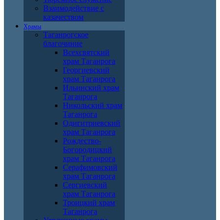
Взаимодействие с
казачеством
Храмы
Таганрогское
благочиние
Всехсвятский
храм Таганрога
Георгиевский
храм Таганрога
Ильинский храм
Таганрога
Никольский храм
Таганрога
Одигитриевский
храм Таганрога
Рождество-
Богородицкий
храм Таганрога
Серафимовский
храм Таганрога
Сергиевский
храм Таганрога
Троицкий храм
Таганрога