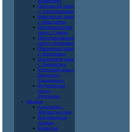
Вознесенка
Никольский храм
с. Лакедемоновка
Никольский храм
с. Николаевка
Преображенский
храм с. Самбек
Петропавловский
храм с. Приморка
Покровский храм
с. Натальевка
Покровский храм
с. Покровское
Успенский храм с.
Васильево-
Ханжоновка
Федоровский
храм с.
Федоровка
Часовни
Александро-
Невская часовня
Владимирская
часовня
Казанская