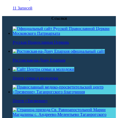
11 Записей
Ссылки
Русская Православная Церковь
Ростовская-на-Дону Епархия
Центр семьи и молодежи
Центр «Трезвение»