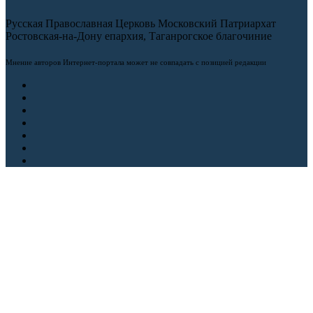
Русская Православная Церковь Московский Патриархат
Ростовская-на-Дону епархия, Таганрогское благочиние
Мнение авторов Интернет-портала может не совпадать с позицией редакции