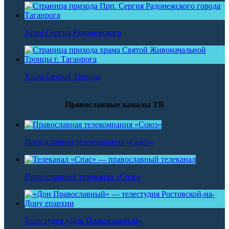
Храм Сергия Радонежского
Храм Святой Троицы
Православные каналы ТВ
Православная телекомпания «Союз»
Православный телеканал «Спас»
Телестудия «Дон Православный»