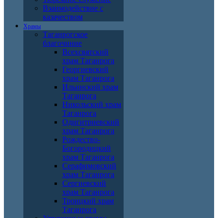
Взаимодействие с
казачеством
Храмы
Таганрогское
благочиние
Всехсвятский
храм Таганрога
Георгиевский
храм Таганрога
Ильинский храм
Таганрога
Никольский храм
Таганрога
Одигитриевский
храм Таганрога
Рождество-
Богородицкий
храм Таганрога
Серафимовский
храм Таганрога
Сергиевский
храм Таганрога
Троицкий храм
Таганрога