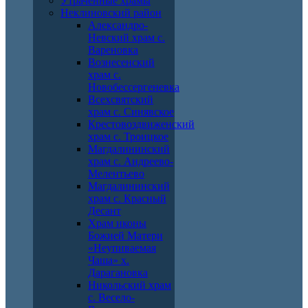
Утраченные храмы
Неклиновский район
Александро-
Невский храм с.
Вареновка
Вознесенский
храм с.
Новобессергеневка
Всехсвятский
храм с. Синявское
Крестовоздвиженский
храм с. Троицкое
Магдалининский
храм с. Андреево-
Мелентьево
Магдалининский
храм с. Красный
Десант
Храм иконы
Божией Матери
«Неупиваемая
Чаша» х.
Дарагановка
Никольский храм
с. Весело-