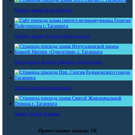
Приход храма Всех Святых
Приход храма Георгия Победоносца
Храм иконы Божией Матери «Одигитрия»
Храм Сергия Радонежского
Храм Святой Троицы
Православные каналы ТВ