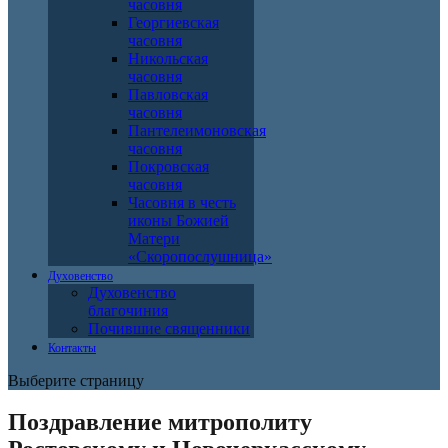
часовня
Георгиевская
часовня
Никольская
часовня
Павловская
часовня
Пантелеимоновская
часовня
Покровская
часовня
Часовня в честь
иконы Божией
Матери
«Скоропослушница»
Духовенство
Духовенство
благочиния
Почившие священники
Контакты
Выберите страницу
Поздравление митрополиту