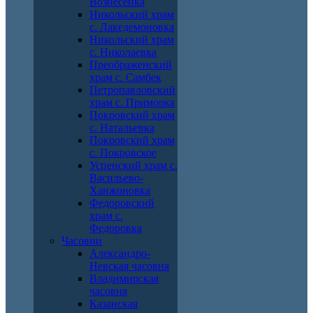
Вознесенка
Никольский храм
с. Лакедемоновка
Никольский храм
с. Николаевка
Преображенский
храм с. Самбек
Петропавловский
храм с. Приморка
Покровский храм
с. Натальевка
Покровский храм
с. Покровское
Успенский храм с.
Васильево-
Ханжоновка
Федоровский
храм с.
Федоровка
Часовни
Александро-
Невская часовня
Владимирская
часовня
Казанская