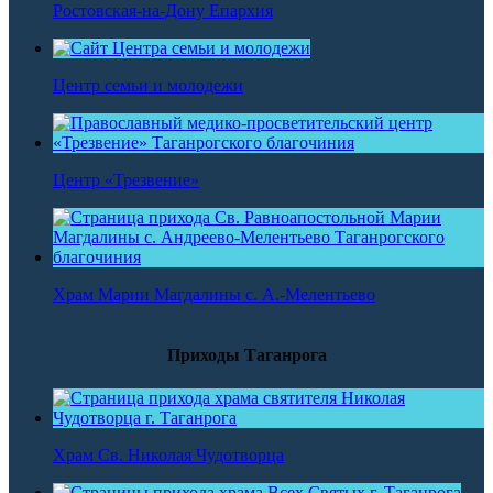
Ростовская-на-Дону Епархия
Центр семьи и молодежи
Центр «Трезвение»
Храм Марии Магдалины с. А.-Мелентьево
Приходы Таганрога
Храм Св. Николая Чудотворца