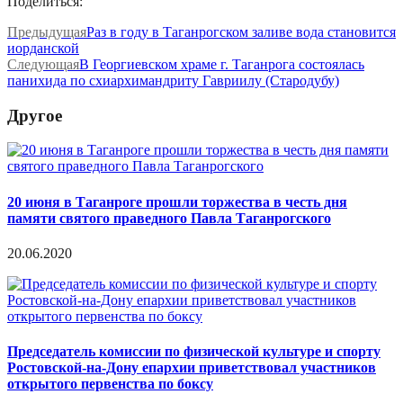
Поделиться:
Предыдущая
Раз в году в Таганрогском заливе вода становится
иорданской
Следующая
В Георгиевском храме г. Таганрога состоялась
панихида по схиархимандриту Гавриилу (Стародубу)
Другое
20 июня в Таганроге прошли торжества в честь дня
памяти святого праведного Павла Таганрогского
20.06.2020
Председатель комиссии по физической культуре и спорту
Ростовской-на-Дону епархии приветствовал участников
открытого первенства по боксу