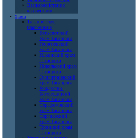
Взаимодействие с
казачеством
Храмы
Таганрогское
благочиние
Всехсвятский
храм Таганрога
Георгиевский
храм Таганрога
Ильинский храм
Таганрога
Никольский храм
Таганрога
Одигитриевский
храм Таганрога
Рождество-
Богородицкий
храм Таганрога
Серафимовский
храм Таганрога
Сергиевский
храм Таганрога
Троицкий храм
Таганрога