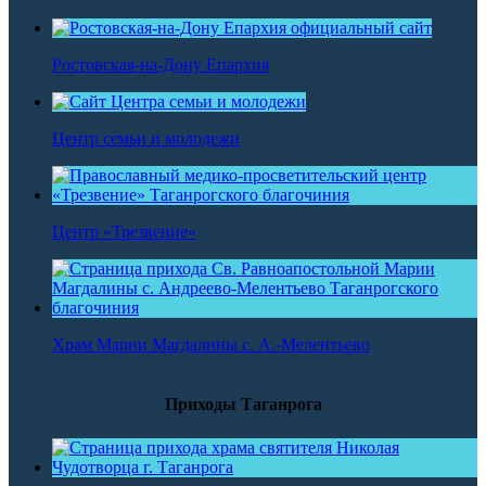
Ростовская-на-Дону Епархия
Центр семьи и молодежи
Центр «Трезвение»
Храм Марии Магдалины с. А.-Мелентьево
Приходы Таганрога