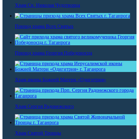
Храм Св. Николая Чудотворца
Приход храма Всех Святых
Приход храма Георгия Победоносца
Храм иконы Божией Матери «Одигитрия»
Храм Сергия Радонежского
Храм Святой Троицы