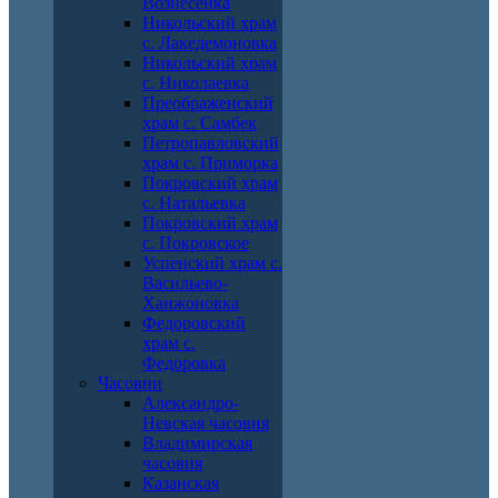
Вознесенка
Никольский храм
с. Лакедемоновка
Никольский храм
с. Николаевка
Преображенский
храм с. Самбек
Петропавловский
храм с. Приморка
Покровский храм
с. Натальевка
Покровский храм
с. Покровское
Успенский храм с.
Васильево-
Ханжоновка
Федоровский
храм с.
Федоровка
Часовни
Александро-
Невская часовня
Владимирская
часовня
Казанская