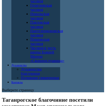
часовня
Георгиевская
часовня
Никольская
часовня
Павловская
часовня
Пантелеимоновская
часовня
Покровская
часовня
Часовня в честь
иконы Божией
Матери
«Скоропослушница»
Духовенство
Духовенство
благочиния
Почившие священники
Контакты
Выберите страницу
Таганрогское благочиние посетили