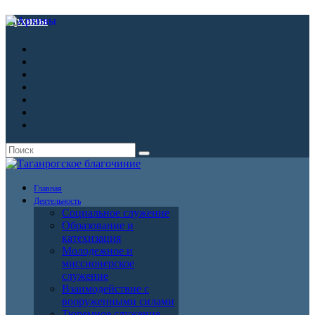
Архивы
Главная
Деятельность
Социальное служение
Образование и
катехизация
Молодежное и
миссионерское
служение
Взаимодействие с
вооруженными силами
Тюремное служение