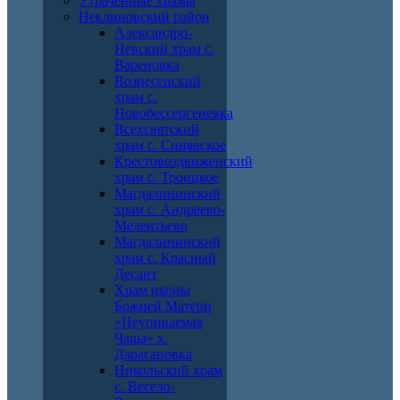
Утраченные храмы
Неклиновский район
Александро-
Невский храм с.
Вареновка
Вознесенский
храм с.
Новобессергеневка
Всехсвятский
храм с. Синявское
Крестовоздвиженский
храм с. Троицкое
Магдалининский
храм с. Андреево-
Мелентьево
Магдалининский
храм с. Красный
Десант
Храм иконы
Божией Матери
«Неупиваемая
Чаша» х.
Дарагановка
Никольский храм
с. Весело-