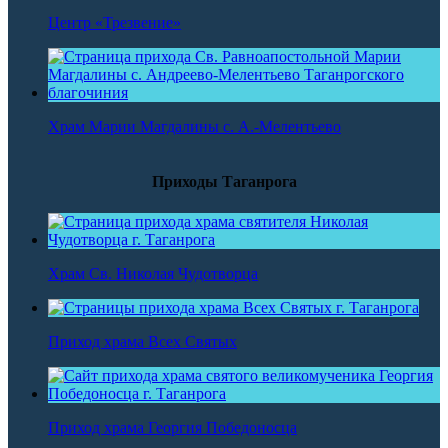
Центр «Трезвение»
Храм Марии Магдалины с. А.-Мелентьево
Приходы Таганрога
Храм Св. Николая Чудотворца
Приход храма Всех Святых
Приход храма Георгия Победоносца