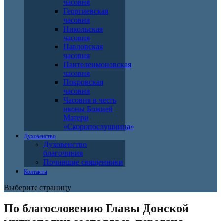
часовня
Георгиевская
часовня
Никольская
часовня
Павловская
часовня
Пантелеимоновская
часовня
Покровская
часовня
Часовня в честь
иконы Божией
Матери
«Скоропослушница»
Духовенство
Духовенство
благочиния
Почившие священники
Контакты
Выберите страницу
По благословению Главы Донской