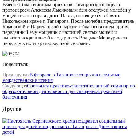
Вместе с благочинным приходов Таганрогского округа
протоиереем Алексеем Лысиковым был отслужен молебен у
мощей святого праведного Павла, покоящихся в Свято-
Никольском храме г. Таганрога.
После молебна представитель
Каменской и Царичанской епархии с благоговением принял
переданный ему мощевик с частицей святых мощей и
выразил искреннюю благодарность Владыке Меркурию за
передачу в их епархию великой святыни.
Поделиться:
Предыдущая
В феврале в Таганроге открылись седьмые
Рождественские чтения
Следующая
Состоялся практико-ориентированный семинар по
образовательной деятельности для священнослужителей
благочиния
Другое