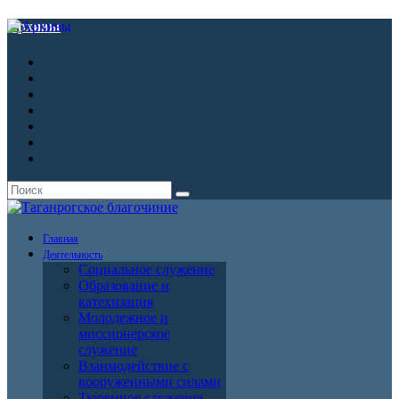
Архивы
Главная
Деятельность
Социальное служение
Образование и
катехизация
Молодежное и
миссионерское
служение
Взаимодействие с
вооруженными силами
Тюремное служение