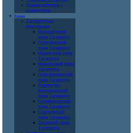
Взаимодействие с
казачеством
Храмы
Таганрогское
благочиние
Всехсвятский
храм Таганрога
Георгиевский
храм Таганрога
Ильинский храм
Таганрога
Никольский храм
Таганрога
Одигитриевский
храм Таганрога
Рождество-
Богородицкий
храм Таганрога
Серафимовский
храм Таганрога
Сергиевский
храм Таганрога
Троицкий храм
Таганрога