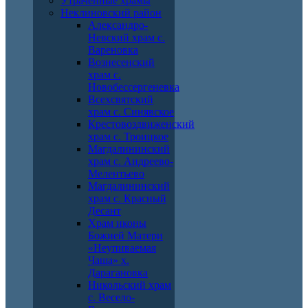
Утраченные храмы
Неклиновский район
Александро-
Невский храм с.
Вареновка
Вознесенский
храм с.
Новобессергеневка
Всехсвятский
храм с. Синявское
Крестовоздвиженский
храм с. Троицкое
Магдалининский
храм с. Андреево-
Мелентьево
Магдалининский
храм с. Красный
Десант
Храм иконы
Божией Матери
«Неупиваемая
Чаша» х.
Дарагановка
Никольский храм
с. Весело-