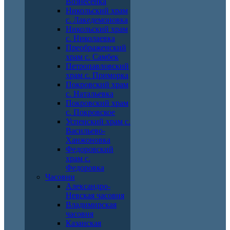
Вознесенка
Никольский храм
с. Лакедемоновка
Никольский храм
с. Николаевка
Преображенский
храм с. Самбек
Петропавловский
храм с. Приморка
Покровский храм
с. Натальевка
Покровский храм
с. Покровское
Успенский храм с.
Васильево-
Ханжоновка
Федоровский
храм с.
Федоровка
Часовни
Александро-
Невская часовня
Владимирская
часовня
Казанская