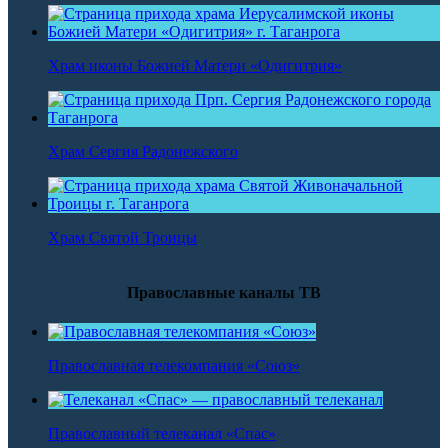
Храм иконы Божией Матери «Одигитрия»
Храм Сергия Радонежского
Храм Святой Троицы
Православные каналы ТВ
Православная телекомпания «Союз»
Православный телеканал «Спас»