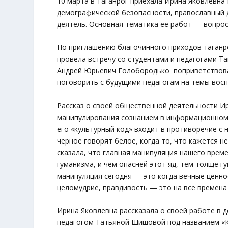
10 марта в Таганрог приехала Ирина Яковлевн
демографической безопасности, православный д
деятель. Основная тематика ее работ — вопро
По приглашению благочинного приходов таганр
провела встречу со студентами и педагогами Та
Андрей Юрьевич Голобородько поприветствова
поговорить с будущими педагогам на темы восп
Рассказ о своей общественной деятельности Ир
манипулирования сознанием в информационном п
его «культурный код» входит в противоречие с
черное говорят белое, когда то, что кажется н
сказала, что главная манипуляция нашего врем
гуманизма, и чем опасней этот яд, тем толще гу
манипуляция сегодня — это когда вечные ценно
целомудрие, правдивость — это на все времена
Ирина Яковлевна рассказала о своей работе в 
педагогом Татьяной Шишовой под названием «К