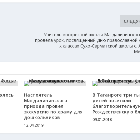
СЛЕД
Учитель воскресной школы Магдалининског
провела урок, посвященный Дню православной кн
х классах Сухо-Сарматской школы с.
Ме
оялось
Настоятель
В Таганроге три т
Магдалининского
детей посетили
прихода провел
благотворительну
ю
экскурсию по храму для
Рождественскую ё
дошкольников
09.01.2018
12.04.2019