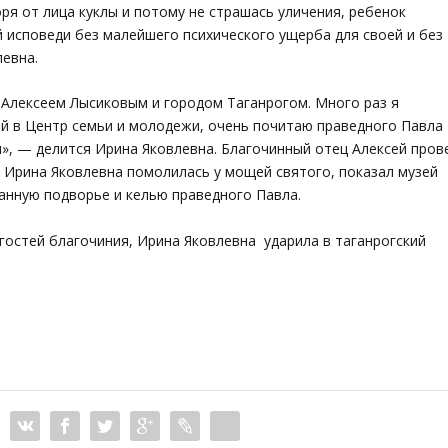
ря от лица куклы и потому не страшась уличения, ребенок
 исповеди без малейшего психического ущерба для своей и без
левна.
Алексеем Лысиковым и городом Таганрогом. Много раз я
ей в Центр семьи и молодежи, очень почитаю праведного Павла
», — делится Ирина Яковлевна. Благочинный отец Алексей пров
е Ирина Яковлевна помолилась у мощей святого, показал музей
данную подворье и келью праведного Павла.
 гостей благочиния, Ирина Яковлевна ударила в таганрогский