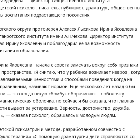
а Медведева — директор Общественного института
етский психолог, писатель, публицист, драматург, общественн
сы воспитания подрастающего поколения.
огского округа протоиерея Алексея Лысикова Ирина Яковлевна
ганрогского института имени А.П.Чехова. Директор института
л Ирину Яковлевну и поблагодарил ее за возможность
итания и образования.
ина Яковлевна начала с совета замечать вокруг себя признаки
ространстве. «Я считаю, что у ребенка возникает невроз , ког
 навязываемыми ценностями и способами поведения: когда на
еправильным, называют нормой. Еще несколько лет назад я бы
ени — это когда некую «бомбу» оборачивают в оболочку
манистическая оболочка, но сейчас я бы сказала, что главная
сти выдают за устаревшие. Верность, достоинство, дружба,
 «, — сказала психолог, обращаясь к молодым людям.
детской психиатрии и методе, разработанном совместно с
уклотерапия.» «С помощью драматургии дети справляются со