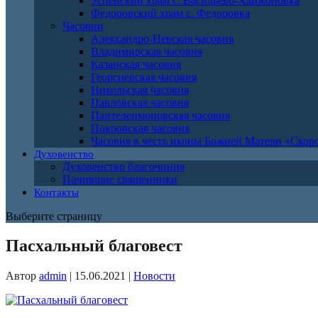
Успенский храм с. Васильево-Ханжоновка
Федоровский храм с. Федоровка
Часовни
Александро-Невская часовня
Владимирская часовня
Казанская часовня
Георгиевская часовня
Никольская часовня
Павловская часовня
Пантелеимоновская часовня
Покровская часовня
Часовня в честь иконы Божией Матери «Ско
Духовенство
Духовенство благочиния
Почившие священники
Контакты
Выберите страницу
Пасхальный благовест
Автор
admin
|
15.06.2021
|
Новости