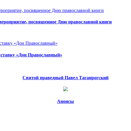
мероприятие, посвященное Дню православной книги
выставку «Дон Православный»
Святой праведный Павел Таганрогский
Анонсы