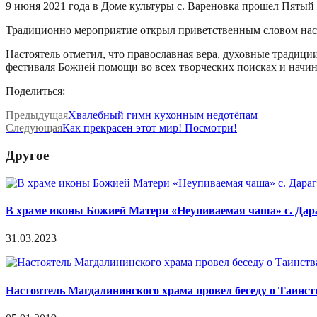
9 июня 2021 года в Доме культуры с. Вареновка прошел Пятый
Традиционно мероприятие открыл приветственным словом наст
Настоятель отметил, что православная вера, духовные традиц
фестиваля Божией помощи во всех творческих поисках и начин
Поделиться:
Предыдущая
Хвалебный гимн кухонным недотёпам
Следующая
Как прекрасен этот мир! Посмотри!
Другое
В храме иконы Божией Матери «Неупиваемая чаша» с. Дара
31.03.2023
Настоятель Магдалининского храма провел беседу о Таинст