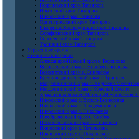
Георгиевский храм Таганрога
Ильинский храм Таганрога
Никольский храм Таганрога
Одигитриевский храм Таганрога
Рождество-Богородицкий храм Таганрога
Серафимовский храм Таганрога
Сергиевский храм Таганрога
Троицкий храм Таганрога
Утраченные храмы
Неклиновский район
Александро-Невский храм с. Вареновка
Вознесенский храм с. Новобессергеневка
Всехсвятский храм с. Синявское
Крестовоздвиженский храм с. Троицкое
Магдалининский храм с. Андреево-Мелентье
Магдалининский храм с. Красный Десант
Храм иконы Божией Матери «Неупиваемая Ча
Никольский храм с. Весело-Вознесенка
Никольский храм с. Лакедемоновка
Никольский храм с. Николаевка
Преображенский храм с. Самбек
Петропавловский храм с. Приморка
Покровский храм с. Натальевка
Покровский храм с. Покровское