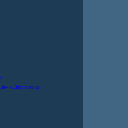
во
ша» х. Дарагановка