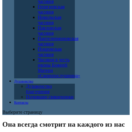
часовня
Георгиевская
часовня
Никольская
часовня
Павловская
часовня
Пантелеимоновская
часовня
Покровская
часовня
Часовня в честь
иконы Божией
Матери
«Скоропослушница»
Духовенство
Духовенство
благочиния
Почившие священники
Контакты
Выберите страницу
Она всегда смотрит на каждого из нас