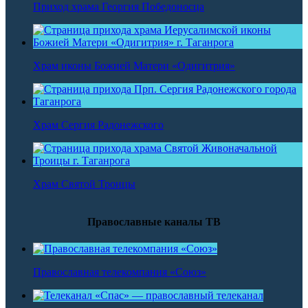
Приход храма Георгия Победоносца
Храм иконы Божией Матери «Одигитрия»
Храм Сергия Радонежского
Храм Святой Троицы
Православные каналы ТВ
Православная телекомпания «Союз»