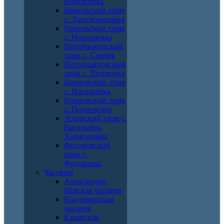
Вознесенка
Никольский храм
с. Лакедемоновка
Никольский храм
с. Николаевка
Преображенский
храм с. Самбек
Петропавловский
храм с. Приморка
Покровский храм
с. Натальевка
Покровский храм
с. Покровское
Успенский храм с.
Васильево-
Ханжоновка
Федоровский
храм с.
Федоровка
Часовни
Александро-
Невская часовня
Владимирская
часовня
Казанская