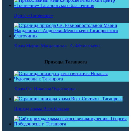
Центр «Трезвение»
Храм Марии Магдалины с. А.-Мелентьево
Приходы Таганрога
Храм Св. Николая Чудотворца
Приход храма Всех Святых