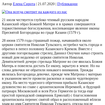
Автор
Елена Сирота
|
21.07.2020
|
Публикации
21 июля чествуется глубоко чтимый русским народом
Казанский образ Божией Матери и в храмах совершаются
торжественные богослужения, воспевающие явление иконы
Пресвятой Богородицы во граде Казани (1579 г).
28 июня 1579 года страшный пожар, начавшийся около
церкви святителя Николая Тульского, истребил часть города и
обратил в пепел половину Казанского Кремля. Вместе с
другими погорельцами стрелец Даниил Онучин начал строить
новый дом недалеко от церкви святителя Николая.
Девятилетней дочери стрельца Матроне во сне явилась Божия
Матерь и повелела достать Ее икону, зарытую в земле. Но на
слова девочки не обратили никакого внимания. Трижды
являлась Богородица девочке, прежде чем Матрона с матерью
в указанном месте провели раскопки и нашли чудотворную
икону. На место чудесного обретения прибыло Казанское
духовенство во главе с архиепископом Иеремией, и будущий
патриарх Московский и всея Руси Гермоген (а тогда еще
простой приходской священник Ермолай) с благословения
архиепископа перенес святой образ в расположенный вблизи
храм во имя Святителя Николая Тульского, откуда после