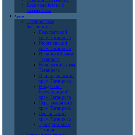
Взаимодействие с
казачеством
Храмы
Таганрогское
благочиние
Всехсвятский
храм Таганрога
Георгиевский
храм Таганрога
Ильинский храм
Таганрога
Никольский храм
Таганрога
Одигитриевский
храм Таганрога
Рождество-
Богородицкий
храм Таганрога
Серафимовский
храм Таганрога
Сергиевский
храм Таганрога
Троицкий храм
Таганрога