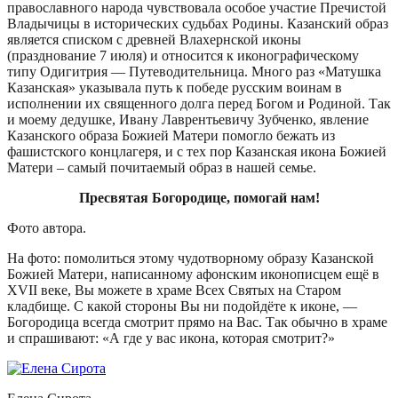
православного народа чувствовала особое участие Пречистой
Владычицы в исторических судьбах Родины. Казанский образ
является списком с древней Влахернской иконы
(празднование 7 июля) и относится к иконографическому
типу Одигитрия — Путеводительница. Много раз «Матушка
Казанская» указывала путь к победе русским воинам в
исполнении их священного долга перед Богом и Родиной. Так
и моему дедушке, Ивану Лаврентьевичу Зубченко, явление
Казанского образа Божией Матери помогло бежать из
фашистского концлагеря, и с тех пор Казанская икона Божией
Матери – самый почитаемый образ в нашей семье.
Пресвятая Богородице, помогай нам!
Фото автора.
На фото: помолиться этому чудотворному образу Казанской
Божией Матери, написанному афонским иконописцем ещё в
XVII веке, Вы можете в храме Всех Святых на Старом
кладбище. С какой стороны Вы ни подойдёте к иконе, —
Богородица всегда смотрит прямо на Вас. Так обычно в храме
и спрашивают: «А где у вас икона, которая смотрит?»