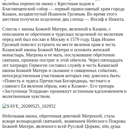
молебна перенесли икону с Крестным ходом в
Благовещенский собор — первый православный храм города
Казани, воздвигнутый Иоанном Грозным. Во время этого
шествия получили исцеление два слепца — Иосиф и Никита.
Список с иконы Божией Матери, явленной в Казани, с
описанием ее обретения и чудесных исцелений по молитвам
перед ней был послан в Москву в 1579 году. Царь Иоанн
Грозный повелел устроить на месте явления храм в честь
Казанской иконы Божией Матери и основать женский
монастырь. Матрона и ее мать, послужившие обретению
святыни, приняли постриг в этой обители. Через пятнадцать
лет патриарх Гермоген составил службу в честь Казанской
иконы Божией Матери и сказание о священных событиях,
непосредственным участником которых ему довелось быть:
«Повесть и чудеса Пречистыя Богородицы, честнаго и
славнаго Ея явления образа, иже в Казани». Его тропарь
«Заступнице Усердная» проникнут истинным вдохновением и
молитвенным чувством.
Небольшая икона, обретенная девочкой Матроной, стала
вскоре всенародной святыней, знамением Небесного Покрова
Божией Матери, явленного всей Русской Церкви, ибо душа