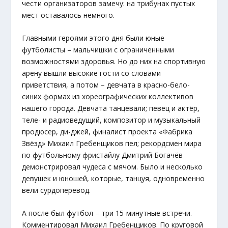
чести организаторов замечу: на трибунах пустых
мест оставалось немного.
Главными героями этого дня были юные
футболисты – мальчишки с ограниченными
возможностями здоровья. Но до них на спортивную
арену вышли высокие гости со словами
приветствия, а потом – девчата в красно-бело-
синих формах из хореографических коллективов
нашего города. Девчата танцевали; певец и актёр,
теле- и радиоведущий, композитор и музыкальный
продюсер, ди-джей, финалист проекта «Фабрика
Звёзд» Михаил Гребенщиков пел; рекордсмен мира
по футбольному фристайлу Дмитрий Богачёв
демонстрировал чудеса с мячом. Было и несколько
девушек и юношей, которые, танцуя, одновременно
вели сурдоперевод.
А после был футбол – три 15-минутные встречи.
Комментировал Михаил Гребенщиков. По круговой