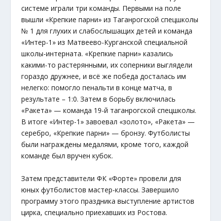
системе играли три команды. Первыми на поле
вышли «Крепкие парни» из Таганрогской спецшколы
№ 1 для глухих и слабослышащих детей и команда
«Интер-1» из Матвеево-Курганской специальной
школы-интерната. «Крепкие парни» казались
какими-то растерянными, их соперники выглядели
гораздо дружнее, и всё же победа досталась им
нелегко: помогло пенальти в конце матча, в
результате – 1:0. Затем в борьбу включилась
«Ракета» — команда 19-й таганрогской спецшколы.
В итоге «Интер-1» завоевал «золото», «Ракета» —
серебро, «Крепкие парни» — бронзу. Футболисты
были награждены медалями, кроме того, каждой
команде был вручен кубок.
Затем представители ФК «Форте» провели для
юных футболистов мастер-классы. Завершило
программу этого праздника выступление артистов
цирка, специально приехавших из Ростова.