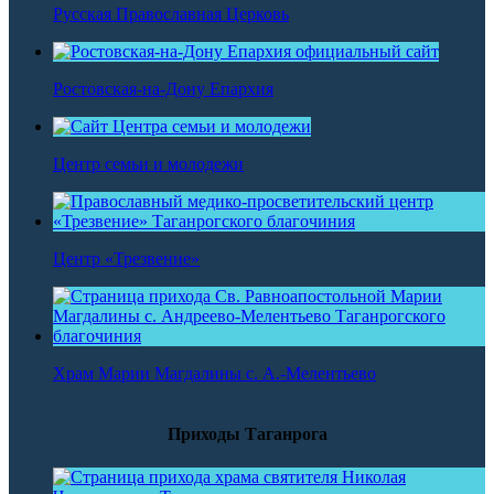
Русская Православная Церковь
Ростовская-на-Дону Епархия
Центр семьи и молодежи
Центр «Трезвение»
Храм Марии Магдалины с. А.-Мелентьево
Приходы Таганрога