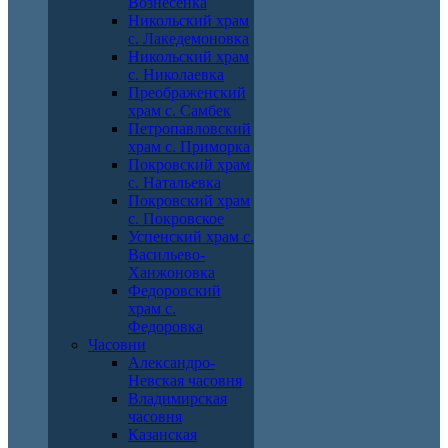
Вознесенка
Никольский храм
с. Лакедемоновка
Никольский храм
с. Николаевка
Преображенский
храм с. Самбек
Петропавловский
храм с. Приморка
Покровский храм
с. Натальевка
Покровский храм
с. Покровское
Успенский храм с.
Васильево-
Ханжоновка
Федоровский
храм с.
Федоровка
Часовни
Александро-
Невская часовня
Владимирская
часовня
Казанская