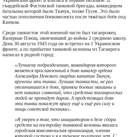
Украинский фронт и влилась в первый батальон 52
гвардейской Фастовской танковой бригады, командиром
батальона которой были Ткачук, позже Гусев. Это было
частью пополнения боекомплекта после тяжёлых боёв под
Киевом.
Среди танкистов этой военной части был таганрожец
Валериан Плющ, окончивший до войны 2 среднюю школу.
День 30 августа 1943 года он встретил на 1 Украинском
фронте, а по прибытии танковой колонны из Таганрога
написал в родной город:
«
Лучшему подразделению, командиром которого
является прославленный в боях кавалер ордена
Александра Невского гвардии капитан Ткачук,
вручены эти танки. Лучшие танкисты, не раз
отличившиеся в боях, приняли боевые машины и
нет никаких сомнений, что средства таганрогских
людей не пропадут даром. А предстоящих боях
эти танки покажут врагу ещё и ещё раз силу и
мощь советской техники»
.
«Я уверен в том, что инициатором в деле сбора
средств на постройку танковой колонны явилась
городская комсомольская организация, членом
которой состоял и я в течение полутора лет. С