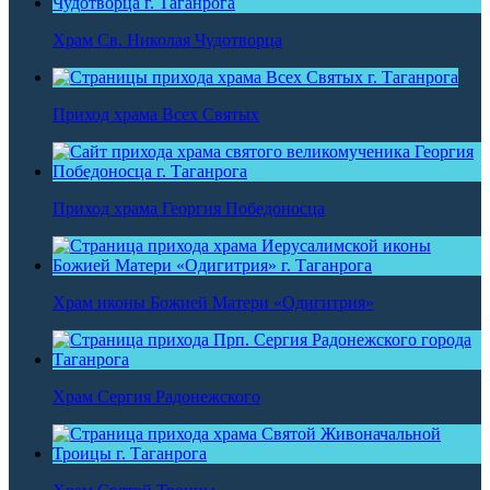
Храм Св. Николая Чудотворца
Приход храма Всех Святых
Приход храма Георгия Победоносца
Храм иконы Божией Матери «Одигитрия»
Храм Сергия Радонежского