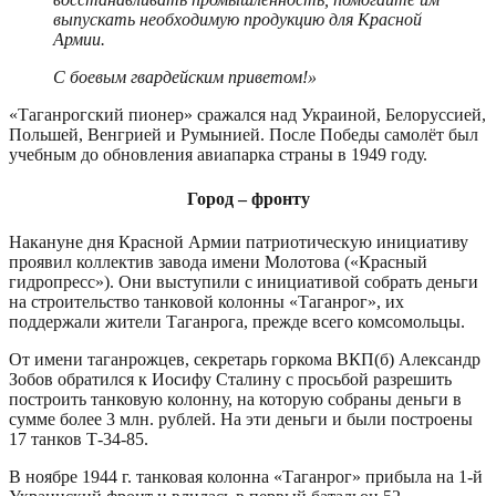
выпускать необходимую продукцию для Красной
Армии.
С боевым гвардейским приветом!»
«Таганрогский пионер» сражался над Украиной, Белоруссией,
Польшей, Венгрией и Румынией. После Победы самолёт был
учебным до обновления авиапарка страны в 1949 году.
Город – фронту
Накануне дня Красной Армии патриотическую инициативу
проявил коллектив завода имени Молотова («Красный
гидропресс»). Они выступили с инициативой собрать деньги
на строительство танковой колонны «Таганрог», их
поддержали жители Таганрога, прежде всего комсомольцы.
От имени таганрожцев, секретарь горкома ВКП(б) Александр
Зобов обратился к Иосифу Сталину с просьбой разрешить
построить танковую колонну, на которую собраны деньги в
сумме более 3 млн. рублей. На эти деньги и были построены
17 танков Т-34-85.
В ноябре 1944 г. танковая колонна «Таганрог» прибыла на 1-й