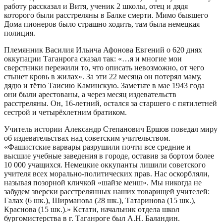
работу рассказал и Витя, ученик 2 школы, отец и дядя
которого были расстреляны в Балке смерти. Мимо бывшего
Дома пионеров было страшно ходить, там была немецкая
полиция.
Племянник Василия Ильича Афонова Евгений о 620 днях
оккупации Таганрога сказал так: «…я и многие мои
сверстники пережили то, что описать невозможно, от чего
стынет кровь в жилах». За эти 22 месяца он потерял маму,
дядю и тётю Таисию Каминскую. Заметьте в мае 1943 года
они были арестованы, а через месяц издевательств
расстреляны. Он, 16-летний, остался за старшего с пятилетней
сестрой и четырёхлетним братиком.
Учитель истории Александр Степанович Ершов поведал миру
об издевательствах над советским учительством.
«Фашистские варвары разрушили почти все средние и
высшие учебные заведения в городе, оставив за бортом более
10 000 учащихся. Немецкие оккупанты лишили советского
учителя всех морально-политических прав. Нас оскорбляли,
называя позорной кличкой «шайзе менш». Мы никогда не
забудем зверски расстрелянных наших товарищей учителей:
Галах (6 шк.), Ширманова (28 шк.), Татаринова (15 шк.),
Краснова (15 шк.).» Кстати, начальник отдела школ
бургомистерства в г. Таганроге был А.Н. Баландин.