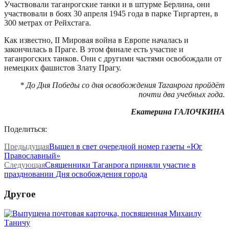
Участвовали таганрогские танки и в штурме Берлина, они
участвовали в боях 30 апреля 1945 года в парке Тиргартен, в
300 метрах от Рейхстага.
Как известно, II Мировая война в Европе началась и
закончилась в Праге. В этом финале есть участие и
таганрогских танков. Они с другими частями освобождали от
немецких фашистов Злату Прагу.
* До Дня Победы со дня освобождения Таганрога пройдёт
почти два учебных года.
Екатерина ГАЛОЧКИНА
Поделиться:
Предыдущая
Вышел в свет очередной номер газеты «Юг
Православный»
Следующая
Священники Таганрога приняли участие в
праздновании Дня освобождения города
Другое