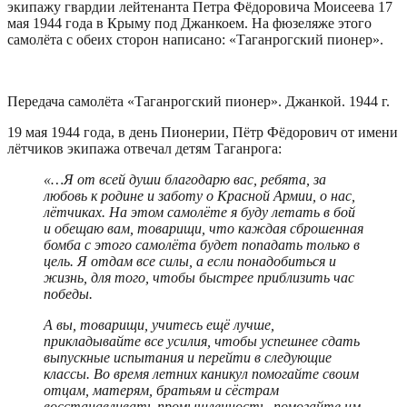
экипажу гвардии лейтенанта Петра Фёдоровича Моисеева 17
мая 1944 года в Крыму под Джанкоем. На фюзеляже этого
самолёта с обеих сторон написано: «Таганрогский пионер».
Передача самолёта «Таганрогский пионер». Джанкой. 1944 г.
19 мая 1944 года, в день Пионерии, Пётр Фёдорович от имени
лётчиков экипажа отвечал детям Таганрога:
«…Я от всей души благодарю вас, ребята, за
любовь к родине и заботу о Красной Армии, о нас,
лётчиках. На этом самолёте я буду летать в бой
и обещаю вам, товарищи, что каждая сброшенная
бомба с этого самолёта будет попадать только в
цель. Я отдам все силы, а если понадобиться и
жизнь, для того, чтобы быстрее приблизить час
победы.
А вы, товарищи, учитесь ещё лучше,
прикладывайте все усилия, чтобы успешнее сдать
выпускные испытания и перейти в следующие
классы. Во время летних каникул помогайте своим
отцам, матерям, братьям и сёстрам
восстанавливать промышленность, помогайте им