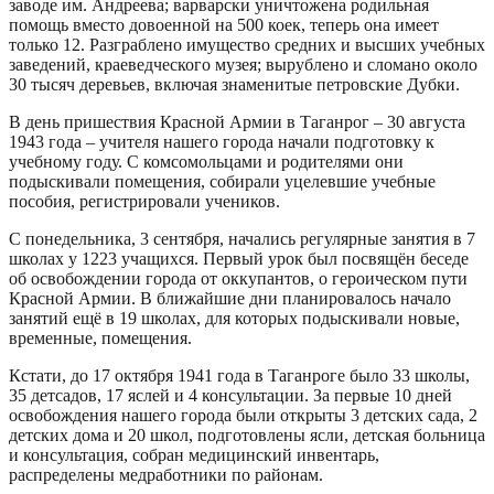
заводе им. Андреева; варварски уничтожена родильная
помощь вместо довоенной на 500 коек, теперь она имеет
только 12. Разграблено имущество средних и высших учебных
заведений, краеведческого музея; вырублено и сломано около
30 тысяч деревьев, включая знаменитые петровские Дубки.
В день пришествия Красной Армии в Таганрог – 30 августа
1943 года – учителя нашего города начали подготовку к
учебному году. С комсомольцами и родителями они
подыскивали помещения, собирали уцелевшие учебные
пособия, регистрировали учеников.
С понедельника, 3 сентября, начались регулярные занятия в 7
школах у 1223 учащихся. Первый урок был посвящён беседе
об освобождении города от оккупантов, о героическом пути
Красной Армии. В ближайшие дни планировалось начало
занятий ещё в 19 школах, для которых подыскивали новые,
временные, помещения.
Кстати, до 17 октября 1941 года в Таганроге было 33 школы,
35 детсадов, 17 яслей и 4 консультации. За первые 10 дней
освобождения нашего города были открыты 3 детских сада, 2
детских дома и 20 школ, подготовлены ясли, детская больница
и консультация, собран медицинский инвентарь,
распределены медработники по районам.