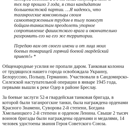
тех пор прошло 3 года, я стал кандидатом
большевистской партии. …Я надеюсь, что
таганрогские комсомольцы своим
самоотверженным трудом в тылу помогут
бойцам-танкистам преодолеть упорное
сопротивление фашистского врага и окончательно
разгромить его на его же территории.
Передаю вам от своего имени и от лица моих
боевых товарищей горячий боевой гвардейский
привет!»
*
Общенародные усилия не пропали даром. Танковая колонна
от трудящихся нашего города освобождала Украину,
Белоруссию, Польшу, Германию. Участвовали в Сандомирско-
Силезской наступательной операции в январе 1945 года,
первыми вышли к реке Одер в районе Бреслау.
За боевые заслуги 52-я гвардейская танковая бригада, в
которой были таганрогские танки, была награждена орденами
Красного Знамени, Суворова 2-й степени, Богдана
Хмельницкого 2-й степени и орденом Ленина. Свыше 2 тысяч
воинов бригады были награждены орденами и медалями, 14
человек удостоены звания Героя Советского Союза.