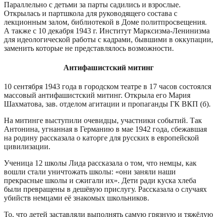
Параллельно с детьми за парты садились и взрослые.
Открылась и партшкола для руководящего состава с
лекционным залом, библиотекой в Доме политпросвещения.
А также с 10 декабря 1943 г. Институт Марксизма-Ленинизма
для идеологической работы с кадрами, бывшими в оккупации,
заменить которые не представлялось возможности.
Антифашистский митинг
10 сентября 1943 года в городском театре в 17 часов состоялся
массовый антифашистский митинг. Открыла его Мария
Шахматова, зав. отделом агитации и пропаганды ГК ВКП (б).
На митинге выступили очевидцы, участники событий. Так
Антонина, угнанная в Германию в мае 1942 года, сбежавшая
на родину рассказала о каторге для русских в европейской
цивилизации.
Ученица 12 школы Лида рассказала о том, что немцы, как
вошли стали уничтожать школы: «они заняли наши
прекрасные школы и сжигали их». Дети ради куска хлеба
были превращены в дешёвую прислугу. Рассказала о случаях
убийств немцами её знакомых школьников.
То, что детей заставляли выполнять самую грязную и тяжёлую