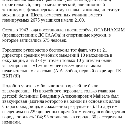
строительный, энерго-механический, авиационный
техникумы, фельдшерская и музыкальная школы, институт
механизации. Шесть ремесленных училищ вместо
планируемых 2675 учащихся имели 2100.
Осенью 1943 года восстановлен военвсеобуч, ОСАВИАХИМ
(предшественник ДОСААФа) и спортивные кружки, в
которые записались 575 человек.
Городское руководство беспокоил тот факт, что из 21
директора средних учебных заведений 10 находились в
оккупации, а из 378 учителей только 10 учителей были
эвакуированы. «Тем не менее имеем дело с таким
нежелательным фактом». (А.А. Зобов, первый секретарь ГК
ВКП (б))
Подобно учителям большинство врачей не были
эвакуированы. Из врачебного персонала только главврач
детской больницы Владимир Александрович Майзель был
эвакуирован (могила которого на одной из основных аллей
Старого кладбища, к сожалению разрушается). По другим
сведениям из 229 довоенных врачей к моменту освобождения
города осталось 104; 93 оставались в городе, 30 расстреляны
немцами.