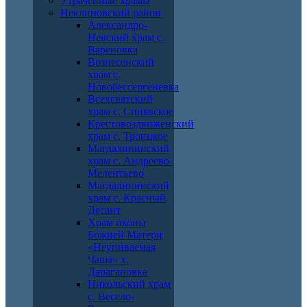
Утраченные храмы
Неклиновский район
Александро-
Невский храм с.
Вареновка
Вознесенский
храм с.
Новобессергеневка
Всехсвятский
храм с. Синявское
Крестовоздвиженский
храм с. Троицкое
Магдалининский
храм с. Андреево-
Мелентьево
Магдалининский
храм с. Красный
Десант
Храм иконы
Божией Матери
«Неупиваемая
Чаша» х.
Дарагановка
Никольский храм
с. Весело-