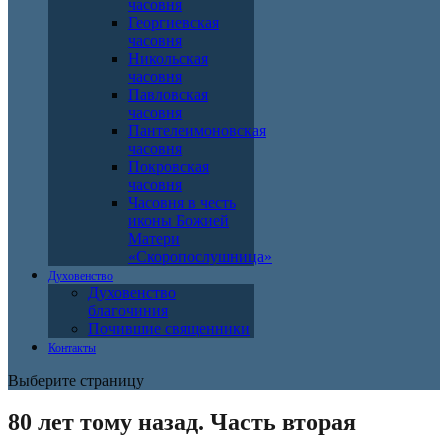
часовня
Георгиевская
часовня
Никольская
часовня
Павловская
часовня
Пантелеимоновская
часовня
Покровская
часовня
Часовня в честь
иконы Божией
Матери
«Скоропослушница»
Духовенство
Духовенство
благочиния
Почившие священники
Контакты
Выберите страницу
80 лет тому назад. Часть вторая