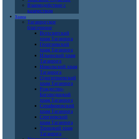
Взаимодействие с
казачеством
Храмы
Таганрогское
благочиние
Всехсвятский
храм Таганрога
Георгиевский
храм Таганрога
Ильинский храм
Таганрога
Никольский храм
Таганрога
Одигитриевский
храм Таганрога
Рождество-
Богородицкий
храм Таганрога
Серафимовский
храм Таганрога
Сергиевский
храм Таганрога
Троицкий храм
Таганрога