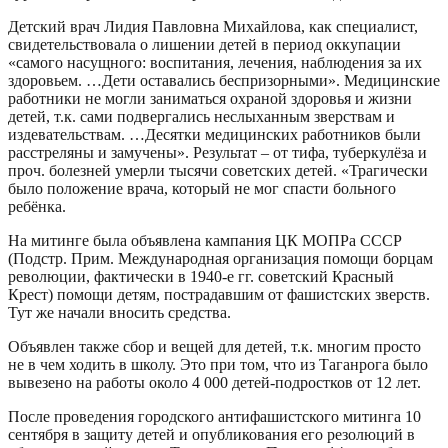
Детский врач Лидия Павловна Михайлова, как специалист,
свидетельствовала о лишении детей в период оккупации
«самого насущного: воспитания, лечения, наблюдения за их
здоровьем. …Дети оставались беспризорными». Медицинские
работники не могли заниматься охраной здоровья и жизни
детей, т.к. сами подвергались неслыханным зверствам и
издевательствам. …Десятки медицинских работников были
расстреляны и замучены». Результат­ – от тифа, туберкулёза и
проч. болезней умерли тысячи советских детей. «Трагически
было положение врача, который не мог спасти больного
ребёнка.
На митинге была объявлена кампания ЦК МОПРа СССР
(Подстр. Прим. Международная организация помощи борцам
революции, фактически в 1940-е гг. советский Красный
Крест) помощи детям, пострадавшим от фашистских зверств.
Тут же начали вносить средства.
Объявлен также сбор и вещей для детей, т.к. многим просто
не в чем ходить в школу. Это при том, что из Таганрога было
вывезено на работы около 4 000 детей-подростков от 12 лет.
После проведения городского антифашистского митинга 10
сентября в защиту детей и опубликования его резолюций в