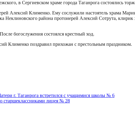
нежского, в Сергиевском храме города Таганрога состоялись торж
ерей Алексий Клименко. Ему сослужили настоятель храма Мари
нка Неклиновского района протоиерей Алексий Сотрута, клирик
После богослужения состоялся крестный ход.
ксий Клименко поздравил прихожан с престольным праздником.
тери г. Таганрога встретился с учащимися школы № 6
со старшеклассниками лицея № 28