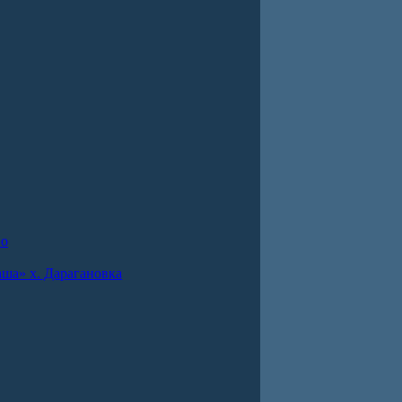
во
ша» х. Дарагановка