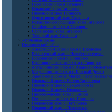
Георгиевский храм Таганрога
Ильинский храм Таганрога
Никольский храм Таганрога
Одигитриевский храм Таганрога
Рождество-Богородицкий храм Таганрога
Серафимовский храм Таганрога
Сергиевский храм Таганрога
Троицкий храм Таганрога
Утраченные храмы
Неклиновский район
Александро-Невский храм с. Вареновка
Вознесенский храм с. Новобессергеневка
Всехсвятский храм с. Синявское
Крестовоздвиженский храм с. Троицкое
Магдалининский храм с. Андреево-Мелентье
Магдалининский храм с. Красный Десант
Храм иконы Божией Матери «Неупиваемая Ча
Никольский храм с. Весело-Вознесенка
Никольский храм с. Лакедемоновка
Никольский храм с. Николаевка
Преображенский храм с. Самбек
Петропавловский храм с. Приморка
Покровский храм с. Натальевка
Покровский храм с. Покровское