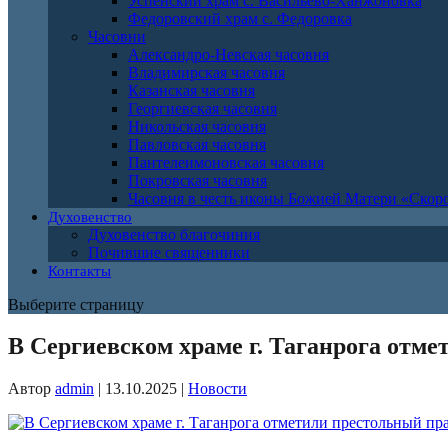
Успенский храм с. Васильево-Ханжоновка
Федоровский храм с. Федоровка
Часовни
Александро-Невская часовня
Владимирская часовня
Казанская часовня
Георгиевская часовня
Никольская часовня
Павловская часовня
Пантелеимоновская часовня
Покровская часовня
Часовня в честь иконы Божией Матери «Ско
Духовенство
Духовенство благочиния
Почившие священники
Контакты
Выберите страницу
В Сергиевском храме г. Таганрога отм
Автор
admin
|
13.10.2025
|
Новости