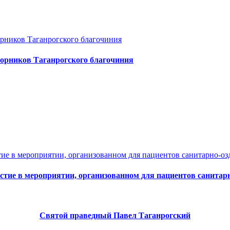
форников Таганрогского благочиния
тие в мероприятии, организованном для пациентов санитар
Святой праведный Павел Таганрогский