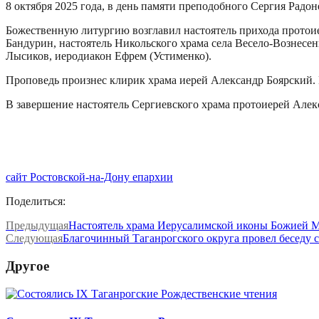
8 октября 2025 года, в день памяти преподобного Сергия Радо
Божественную литургию возглавил настоятель прихода протои
Бандурин, настоятель Никольского храма села Весело-Вознесе
Лысиков, иеродиакон Ефрем (Устименко).
Проповедь произнес клирик храма иерей Александр Боярский. 
В завершение настоятель Сергиевского храма протоиерей Але
сайт Ростовской-на-Дону епархии
Поделиться:
Предыдущая
Настоятель храма Иерусалимской иконы Божией Ма
Следующая
Благочинный Таганрогского округа провел беседу 
Другое