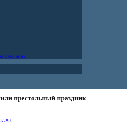
ропослушница»
етили престольный праздник