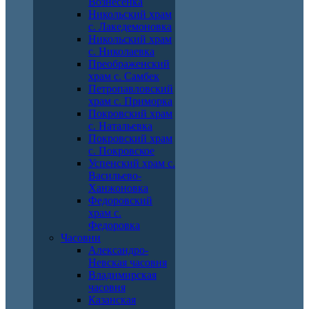
Вознесенка
Никольский храм
с. Лакедемоновка
Никольский храм
с. Николаевка
Преображенский
храм с. Самбек
Петропавловский
храм с. Приморка
Покровский храм
с. Натальевка
Покровский храм
с. Покровское
Успенский храм с.
Васильево-
Ханжоновка
Федоровский
храм с.
Федоровка
Часовни
Александро-
Невская часовня
Владимирская
часовня
Казанская