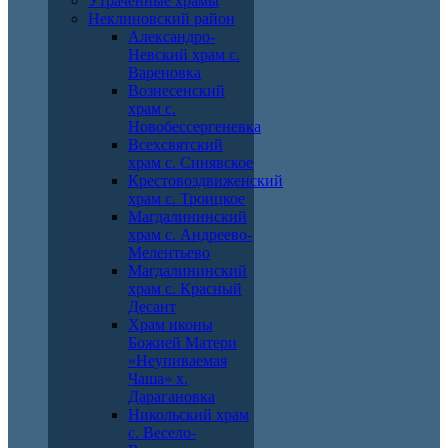
Утраченные храмы
Неклиновский район
Александро-
Невский храм с.
Вареновка
Вознесенский
храм с.
Новобессергеневка
Всехсвятский
храм с. Синявское
Крестовоздвиженский
храм с. Троицкое
Магдалининский
храм с. Андреево-
Мелентьево
Магдалининский
храм с. Красный
Десант
Храм иконы
Божией Матери
«Неупиваемая
Чаша» х.
Дарагановка
Никольский храм
с. Весело-