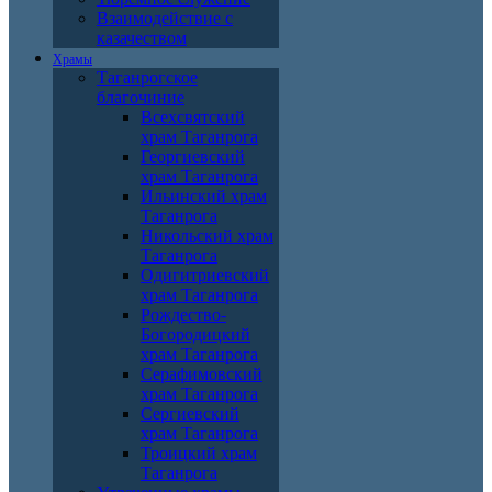
Взаимодействие с
казачеством
Храмы
Таганрогское
благочиние
Всехсвятский
храм Таганрога
Георгиевский
храм Таганрога
Ильинский храм
Таганрога
Никольский храм
Таганрога
Одигитриевский
храм Таганрога
Рождество-
Богородицкий
храм Таганрога
Серафимовский
храм Таганрога
Сергиевский
храм Таганрога
Троицкий храм
Таганрога