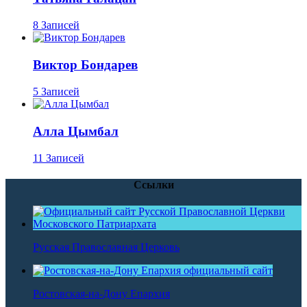
8 Записей
Виктор Бондарев
5 Записей
Алла Цымбал
11 Записей
Ссылки
Русская Православная Церковь
Ростовская-на-Дону Епархия