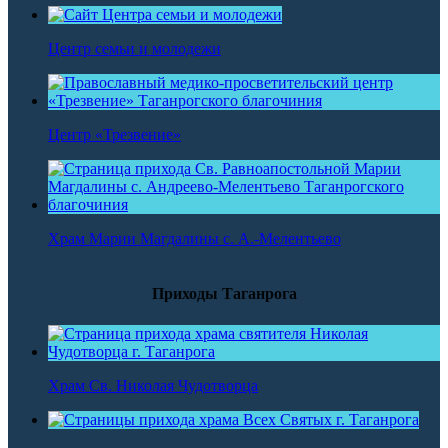
Центр семьи и молодежи
Центр «Трезвение»
Храм Марии Магдалины с. А.-Мелентьево
Приходы Таганрога
Храм Св. Николая Чудотворца