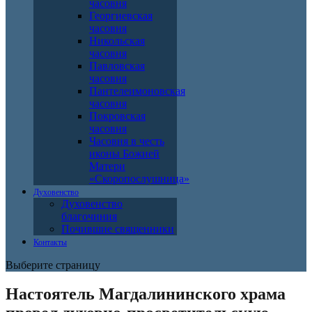
часовня
Георгиевская
часовня
Никольская
часовня
Павловская
часовня
Пантелеимоновская
часовня
Покровская
часовня
Часовня в честь
иконы Божией
Матери
«Скоропослушница»
Духовенство
Духовенство
благочиния
Почившие священники
Контакты
Выберите страницу
Настоятель Магдалининского храма