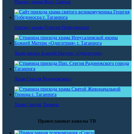
Приход храма Всех Святых
Приход храма Георгия Победоносца
Храм иконы Божией Матери «Одигитрия»
Храм Сергия Радонежского
Храм Святой Троицы
Православные каналы ТВ