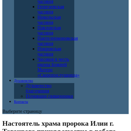
часовня
Георгиевская
часовня
Никольская
часовня
Павловская
часовня
Пантелеимоновская
часовня
Покровская
часовня
Часовня в честь
иконы Божией
Матери
«Скоропослушница»
Духовенство
Духовенство
благочиния
Почившие священники
Контакты
Выберите страницу
Настоятель храма пророка Илии г.