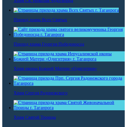
Храм Св. Николая Чудотворца
Приход храма Всех Святых
Приход храма Георгия Победоносца
Храм иконы Божией Матери «Одигитрия»
Храм Сергия Радонежского
Храм Святой Троицы