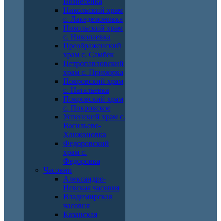
Вознесенка
Никольский храм
с. Лакедемоновка
Никольский храм
с. Николаевка
Преображенский
храм с. Самбек
Петропавловский
храм с. Приморка
Покровский храм
с. Натальевка
Покровский храм
с. Покровское
Успенский храм с.
Васильево-
Ханжоновка
Федоровский
храм с.
Федоровка
Часовни
Александро-
Невская часовня
Владимирская
часовня
Казанская