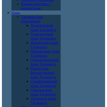
Взаимодействие с
казачеством
Храмы
Таганрогское
благочиние
Всехсвятский
храм Таганрога
Георгиевский
храм Таганрога
Ильинский храм
Таганрога
Никольский храм
Таганрога
Одигитриевский
храм Таганрога
Рождество-
Богородицкий
храм Таганрога
Серафимовский
храм Таганрога
Сергиевский
храм Таганрога
Троицкий храм
Таганрога