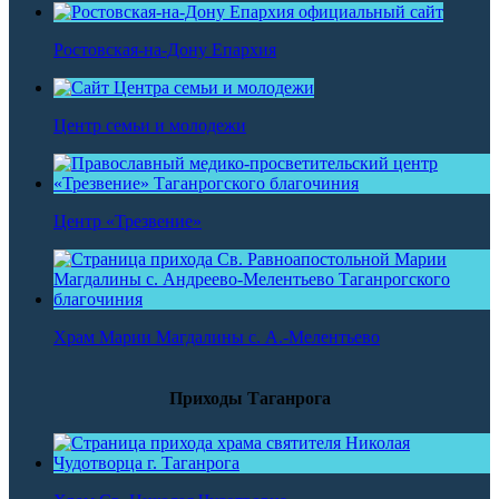
Ростовская-на-Дону Епархия
Центр семьи и молодежи
Центр «Трезвение»
Храм Марии Магдалины с. А.-Мелентьево
Приходы Таганрога