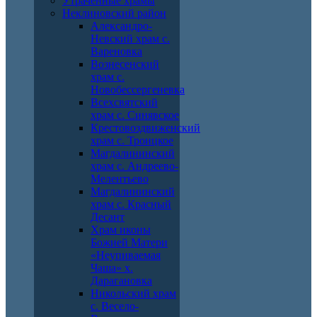
Утраченные храмы
Неклиновский район
Александро-
Невский храм с.
Вареновка
Вознесенский
храм с.
Новобессергеневка
Всехсвятский
храм с. Синявское
Крестовоздвиженский
храм с. Троицкое
Магдалининский
храм с. Андреево-
Мелентьево
Магдалининский
храм с. Красный
Десант
Храм иконы
Божией Матери
«Неупиваемая
Чаша» х.
Дарагановка
Никольский храм
с. Весело-