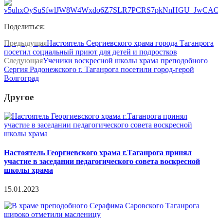
Поделиться:
Предыдущая
Настоятель Сергиевского храма города Таганрога
посетил социальный приют для детей и подростков
Следующая
Ученики воскресной школы храма преподобного
Сергия Радонежского г. Таганрога посетили город-герой
Волгоград
Другое
Настоятель Георгиевского храма г.Таганрога принял
участие в заседании педагогического совета воскресной
школы храма
15.01.2023