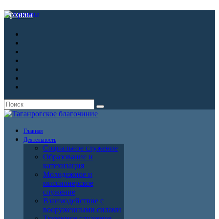
Архивы
Главная
Деятельность
Социальное служение
Образование и
катехизация
Молодежное и
миссионерское
служение
Взаимодействие с
вооруженными силами
Тюремное служение