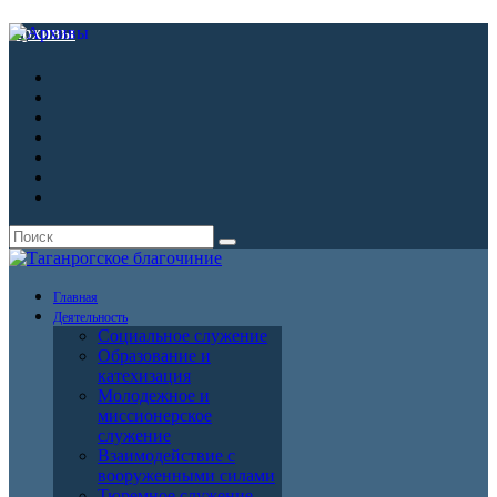
Архивы
Главная
Деятельность
Социальное служение
Образование и
катехизация
Молодежное и
миссионерское
служение
Взаимодействие с
вооруженными силами
Тюремное служение