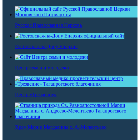
Русская Православная Церковь
Ростовская-на-Дону Епархия
Центр семьи и молодежи
Центр «Трезвение»
Храм Марии Магдалины с. А.-Мелентьево