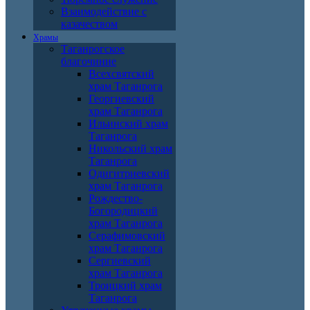
Взаимодействие с
казачеством
Храмы
Таганрогское
благочиние
Всехсвятский
храм Таганрога
Георгиевский
храм Таганрога
Ильинский храм
Таганрога
Никольский храм
Таганрога
Одигитриевский
храм Таганрога
Рождество-
Богородицкий
храм Таганрога
Серафимовский
храм Таганрога
Сергиевский
храм Таганрога
Троицкий храм
Таганрога