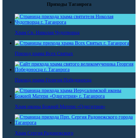
Приходы Таганрога
Храм Св. Николая Чудотворца
Приход храма Всех Святых
Приход храма Георгия Победоносца
Храм иконы Божией Матери «Одигитрия»
Храм Сергия Радонежского