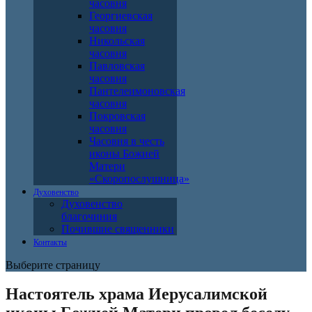
часовня
Георгиевская
часовня
Никольская
часовня
Павловская
часовня
Пантелеимоновская
часовня
Покровская
часовня
Часовня в честь
иконы Божией
Матери
«Скоропослушница»
Духовенство
Духовенство
благочиния
Почившие священники
Контакты
Выберите страницу
Настоятель храма Иерусалимской