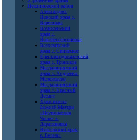
Утраченные храмы
Неклиновский район
Александро-
Невский храм с.
Вареновка
Вознесенский
храм с.
Новобессергеневка
Всехсвятский
храм с. Синявское
Крестовоздвиженский
храм с. Троицкое
Магдалининский
храм с. Андреево-
Мелентьево
Магдалининский
храм с. Красный
Десант
Храм иконы
Божией Матери
«Неупиваемая
Чаша» х.
Дарагановка
Никольский храм
с. Весело-