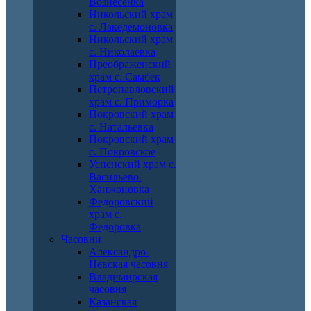
Вознесенка
Никольский храм
с. Лакедемоновка
Никольский храм
с. Николаевка
Преображенский
храм с. Самбек
Петропавловский
храм с. Приморка
Покровский храм
с. Натальевка
Покровский храм
с. Покровское
Успенский храм с.
Васильево-
Ханжоновка
Федоровский
храм с.
Федоровка
Часовни
Александро-
Невская часовня
Владимирская
часовня
Казанская