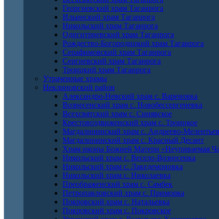
Георгиевский храм Таганрога
Ильинский храм Таганрога
Никольский храм Таганрога
Одигитриевский храм Таганрога
Рождество-Богородицкий храм Таганрога
Серафимовский храм Таганрога
Сергиевский храм Таганрога
Троицкий храм Таганрога
Утраченные храмы
Неклиновский район
Александро-Невский храм с. Вареновка
Вознесенский храм с. Новобессергеневка
Всехсвятский храм с. Синявское
Крестовоздвиженский храм с. Троицкое
Магдалининский храм с. Андреево-Мелентье
Магдалининский храм с. Красный Десант
Храм иконы Божией Матери «Неупиваемая Ча
Никольский храм с. Весело-Вознесенка
Никольский храм с. Лакедемоновка
Никольский храм с. Николаевка
Преображенский храм с. Самбек
Петропавловский храм с. Приморка
Покровский храм с. Натальевка
Покровский храм с. Покровское