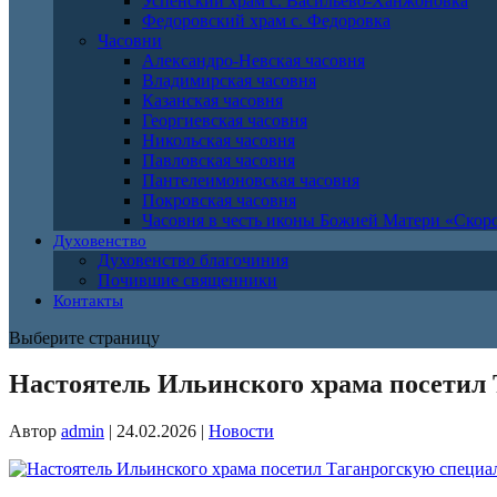
Успенский храм с. Васильево-Ханжоновка
Федоровский храм с. Федоровка
Часовни
Александро-Невская часовня
Владимирская часовня
Казанская часовня
Георгиевская часовня
Никольская часовня
Павловская часовня
Пантелеимоновская часовня
Покровская часовня
Часовня в честь иконы Божией Матери «Ско
Духовенство
Духовенство благочиния
Почившие священники
Контакты
Выберите страницу
Настоятель Ильинского храма посетил
Автор
admin
|
24.02.2026
|
Новости