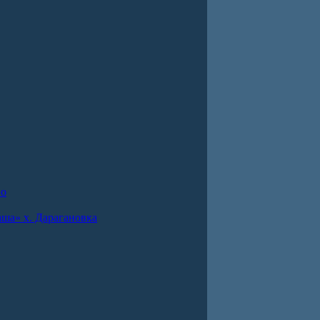
во
ша» х. Дарагановка