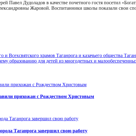
иерей Павел Дудоладов в качестве почетного гостя посетил «Бо
лександровны Жаровой. Воспитанники школы показали свои спо
 и Всехсвятского храмов Таганрога и казачьего общества Таган
шему образованию для детей из многодетных и малообеспеченны
равили прихожан с Рождеством Христовым
орода Таганрога завершил свою работу