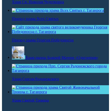
Храм Св. Николая Чудотворца
Приход храма Всех Святых
Приход храма Георгия Победоносца
Храм иконы Божией Матери «Одигитрия»
Храм Сергия Радонежского
Храм Святой Троицы