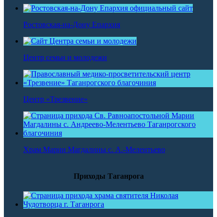
Ростовская-на-Дону Епархия
Центр семьи и молодежи
Центр «Трезвение»
Храм Марии Магдалины с. А.-Мелентьево
Приходы Таганрога