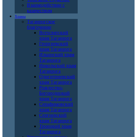
Взаимодействие с
казачеством
Храмы
Таганрогское
благочиние
Всехсвятский
храм Таганрога
Георгиевский
храм Таганрога
Ильинский храм
Таганрога
Никольский храм
Таганрога
Одигитриевский
храм Таганрога
Рождество-
Богородицкий
храм Таганрога
Серафимовский
храм Таганрога
Сергиевский
храм Таганрога
Троицкий храм
Таганрога