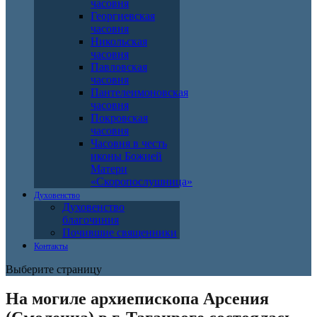
часовня
Георгиевская
часовня
Никольская
часовня
Павловская
часовня
Пантелеимоновская
часовня
Покровская
часовня
Часовня в честь
иконы Божией
Матери
«Скоропослушница»
Духовенство
Духовенство
благочиния
Почившие священники
Контакты
Выберите страницу
На могиле архиепископа Арсения