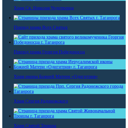
Храм Св. Николая Чудотворца
Приход храма Всех Святых
Приход храма Георгия Победоносца
Храм иконы Божией Матери «Одигитрия»
Храм Сергия Радонежского
Храм Святой Троицы