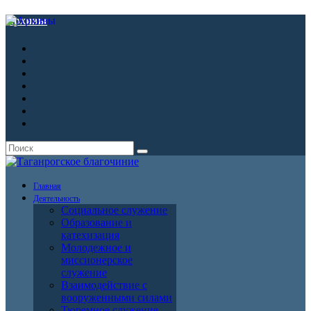
Архивы
Главная
Деятельность
Социальное служение
Образование и
катехизация
Молодежное и
миссионерское
служение
Взаимодействие с
вооруженными силами
Тюремное служение