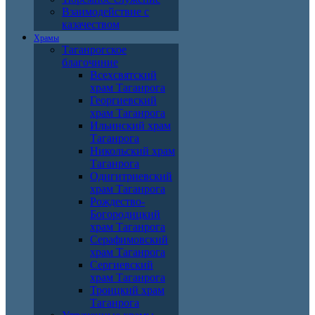
Взаимодействие с
казачеством
Храмы
Таганрогское
благочиние
Всехсвятский
храм Таганрога
Георгиевский
храм Таганрога
Ильинский храм
Таганрога
Никольский храм
Таганрога
Одигитриевский
храм Таганрога
Рождество-
Богородицкий
храм Таганрога
Серафимовский
храм Таганрога
Сергиевский
храм Таганрога
Троицкий храм
Таганрога