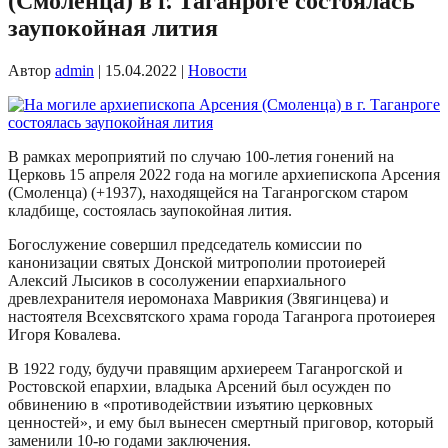
(Смоленца) в г. Таганроге состоялась
заупокойная лития
Автор
admin
|
15.04.2022
|
Новости
В рамках мероприятий по случаю 100-летия гонений на
Церковь 15 апреля 2022 года на могиле архиепископа Арсения
(Смоленца) (+1937), находящейся на Таганрогском старом
кладбище, состоялась заупокойная лития.
Богослужение совершил председатель комиссии по
канонизации святых Донской митрополии протоиерей
Алексий Лысиков в сосолужении епархиального
древлехранителя иеромонаха Маврикия (Звягинцева) и
настоятеля Всехсвятского храма города Таганрога протоиерея
Игоря Ковалева.
В 1922 году, будучи правящим архиереем Таганрогской и
Ростовской епархии, владыка Арсений был осужден по
обвинению в «противодействии изъятию церковных
ценностей», и ему был вынесен смертный приговор, который
заменили 10-ю годами заключения.