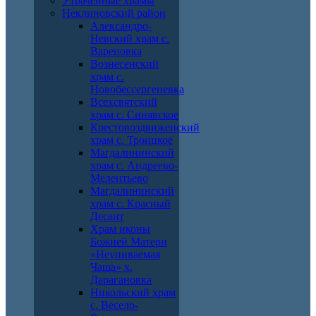
Утраченные храмы
Неклиновский район
Александро-
Невский храм с.
Вареновка
Вознесенский
храм с.
Новобессергеневка
Всехсвятский
храм с. Синявское
Крестовоздвиженский
храм с. Троицкое
Магдалининский
храм с. Андреево-
Мелентьево
Магдалининский
храм с. Красный
Десант
Храм иконы
Божией Матери
«Неупиваемая
Чаша» х.
Дарагановка
Никольский храм
с. Весело-