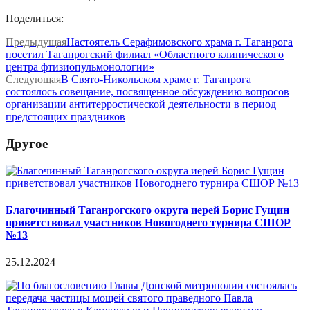
Поделиться:
Предыдущая
Настоятель Серафимовского храма г. Таганрога
посетил Таганрогский филиал «Областного клинического
центра фтизиопульмонологии»
Следующая
В Свято-Никольском храме г. Таганрога
состоялось совещание, посвященное обсуждению вопросов
организации антитерростической деятельности в период
предстоящих праздников
Другое
Благочинный Таганрогского округа иерей Борис Гущин
приветствовал участников Новогоднего турнира СШОР
№13
25.12.2024