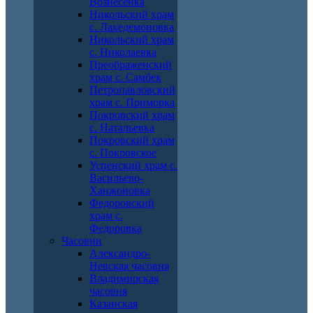
Вознесенка
Никольский храм
с. Лакедемоновка
Никольский храм
с. Николаевка
Преображенский
храм с. Самбек
Петропавловский
храм с. Приморка
Покровский храм
с. Натальевка
Покровский храм
с. Покровское
Успенский храм с.
Васильево-
Ханжоновка
Федоровский
храм с.
Федоровка
Часовни
Александро-
Невская часовня
Владимирская
часовня
Казанская