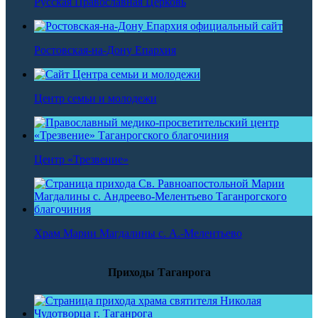
Русская Православная Церковь
Ростовская-на-Дону Епархия
Центр семьи и молодежи
Центр «Трезвение»
Храм Марии Магдалины с. А.-Мелентьево
Приходы Таганрога