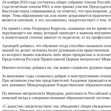
24 ноября 2016 года состоялось общее собрание членов Росси
года почетным членом РАО, в нем принял участие Председател
Выступая перед собравшимися, он отметил, что просвещение,
мире. Тема образования так или иначе затрагивается практиче
является сквозной, и это, несомненно, свидетельствует о том,
Он привёл слова Патриарха Кирилла, сказанные им во время по
окружающего нас мира, который приводит к важным внутренни
в значительной степени зависит от педагогов, от их профессио
Архиерей добавил, что обучение тогда способно оказывать силь
знаний не делает человека более духовным или нравственным. 
из которого можно извлекать либо звуки прекрасные и исполн
Предстоятеля Русской Православной Церкви митрополит Мерк
Именно поэтому, добавил он, так важно сопрягать духовно-нра
За минувшие годы сложились добрые и конструктивные отноше
При активном участии представителей Академии проводятся м
них занимают Международные Рождественские образовательны
По мнению митрополита Меркурия, деятельность Российской а
немалый вклад в совершенствование образовательной системы
«С радостью свидетельствую: нас объединяет общая убежденнос
процесса. Убежден, что наше совместное свидетельство о тра