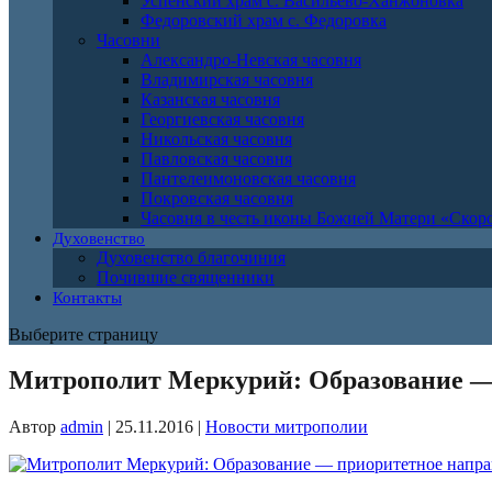
Успенский храм с. Васильево-Ханжоновка
Федоровский храм с. Федоровка
Часовни
Александро-Невская часовня
Владимирская часовня
Казанская часовня
Георгиевская часовня
Никольская часовня
Павловская часовня
Пантелеимоновская часовня
Покровская часовня
Часовня в честь иконы Божией Матери «Ско
Духовенство
Духовенство благочиния
Почившие священники
Контакты
Выберите страницу
Митрополит Меркурий: Образование — 
Автор
admin
|
25.11.2016
|
Новости митрополии