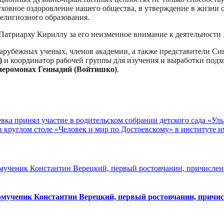
духовное оздоровление нашего общества, в утверждение в жизни
елигиозного образования.
Патриарху Кириллу за его неизменное внимание к деятельности
зарубежных ученых, членов академии, а также представители Си
)
и координатор рабочей группы для изучения и выработки под
иеромонах Геннадий (Войтишко)
.
вка принял участие в родительском собрании детского сада «Ул
 круглом столе «Человек и мир по Достоевскому» в институте и
нномученик Константин Верецкий, первый ростовчанин, прич