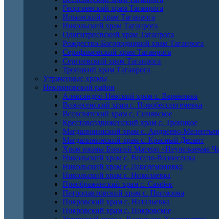
Георгиевский храм Таганрога
Ильинский храм Таганрога
Никольский храм Таганрога
Одигитриевский храм Таганрога
Рождество-Богородицкий храм Таганрога
Серафимовский храм Таганрога
Сергиевский храм Таганрога
Троицкий храм Таганрога
Утраченные храмы
Неклиновский район
Александро-Невский храм с. Вареновка
Вознесенский храм с. Новобессергеневка
Всехсвятский храм с. Синявское
Крестовоздвиженский храм с. Троицкое
Магдалининский храм с. Андреево-Мелентье
Магдалининский храм с. Красный Десант
Храм иконы Божией Матери «Неупиваемая Ча
Никольский храм с. Весело-Вознесенка
Никольский храм с. Лакедемоновка
Никольский храм с. Николаевка
Преображенский храм с. Самбек
Петропавловский храм с. Приморка
Покровский храм с. Натальевка
Покровский храм с. Покровское