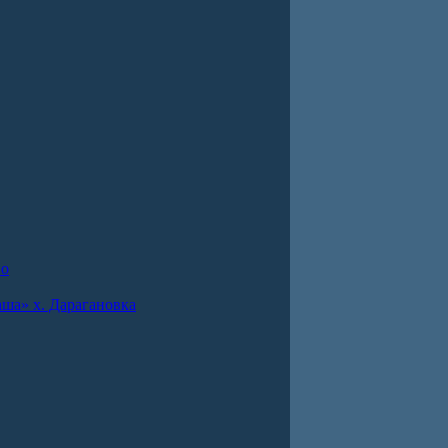
во
ша» х. Дарагановка