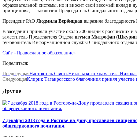
образовательной системы, но и вносит свой весомый вклад в 
принципов», — заключил Председатель Синодального отдела р
Президент РАО
Людмила Вербицкая
выразила благодарность 
В заседании приняли участие около 200 видных российских и 
заместитель Председателя Отдела
игумен Митрофан (Шкурин
руководитель Информационной службы Синодального отдела
Сайт «Православное образование»
Поделиться:
Предыдущая
Настоятель Свято-Никольского храма села Николае
Следующая
Клирик Таганрогского благочиния принял участие в
Другое
7 декабря 2018 года в Ростове-на-Дону прославлен свяще
общецерковного почитания.