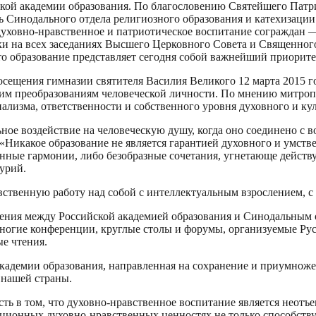
йской академии образования. По благословению Святейшего Патр
ь Синодального отдела религиозного образования и катехизаци
 духовно-нравственное и патриотическое воспитание сограждан
ски на всех заседаниях Высшего Церковного Совета и Священного
 что образование представляет сегодня собой важнейший приорит
сещения гимназии святителя Василия Великого 12 марта 2015 год
м преобразованиям человеческой личности. По мнению митропо
нализма, ответственности и собственного уровня духовного и ку
ное воздействие на человеческую душу, когда оно соединено с в
«Никакое образование не является гарантией духовного и умств
енные гармонии, либо безобразные сочетания, угнетающе дейст
урий.
вственную работу над собой с интеллектуальным взрослением, с
ния между Российской академией образования и Синодальным о
ногие конференции, круглые столы и форумы, организуемые Рус
е чтения.
кадемии образования, направленная на сохранение и приумноже
 нашей страны.
ть в том, что духовно-нравственное воспитание является неотъ
диционных духовно-нравственных ценностях не только способст