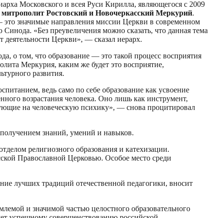
иарха Московского и всея Руси Кирилла, являющегося с 2009
и
митрополит Ростовский и Новочеркасский Меркурий
.
 — это значимые направления миссии Церкви в современном
 Синода. «Без преувеличения можно сказать, что данная тема
ет деятельности Церкви», — сказал иерарх.
а, о том, что образование — это такой процесс восприятия
лита Меркурия, каким же будет это восприятие,
льтурного развития.
оспитанием, ведь само по себе образование как усвоение
енного возрастания человека. Оно лишь как инструмент,
вующие на человеческую психику», — снова процитировал
 получением знаний, умений и навыков.
тделом религиозного образования и катехизации.
ской Православной Церковью. Особое место среди
ние лучших традиций отечественной педагогики, вносит
емлемой и значимой частью целостного образовательного
вует успешному совершенствованию российской