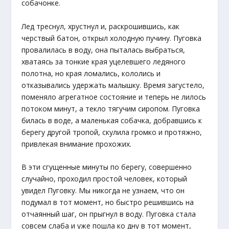
собачонке.
Лед треснул, хрустнул и, раскрошившись, как
черствый батон, открыл холодную пучину. Пуговка
провалилась в воду, она пыталась выбраться,
хватаясь за тонкие края уцелевшего ледяного
полотна, но края ломались, кололись и
отказывались удержать малышку. Время загустело,
поменяло агрегатное состояние и теперь не лилось
потоком минут, а текло тягучим сиропом. Пуговка
билась в воде, а маленькая собачка, добравшись к
берегу другой тропой, скулила громко и протяжно,
привлекая внимание прохожих.
В эти сгущенные минуты по берегу, совершенно
случайно, проходил простой человек, который
увидел Пуговку. Мы никогда не узнаем, что он
подумал в тот момент, но быстро решившись на
отчаянный шаг, он прыгнул в воду. Пуговка стала
совсем слаба и уже пошла ко дну в тот момент,