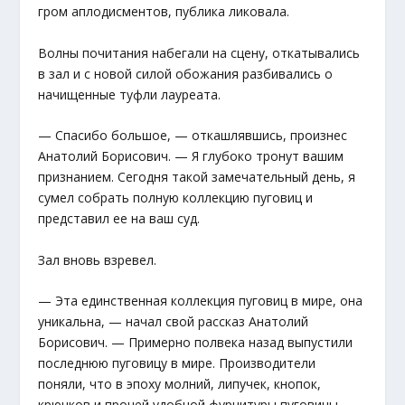
гром аплодисментов, публика ликовала.
Волны почитания набегали на сцену, откатывались
в зал и с новой силой обожания разбивались о
начищенные туфли лауреата.
— Спасибо большое, — откашлявшись, произнес
Анатолий Борисович. — Я глубоко тронут вашим
признанием. Сегодня такой замечательный день, я
сумел собрать полную коллекцию пуговиц и
представил ее на ваш суд.
Зал вновь взревел.
— Эта единственная коллекция пуговиц в мире, она
уникальна, — начал свой рассказ Анатолий
Борисович. — Примерно полвека назад выпустили
последнюю пуговицу в мире. Производители
поняли, что в эпоху молний, липучек, кнопок,
крючков и прочей удобной фурнитуры пуговицы