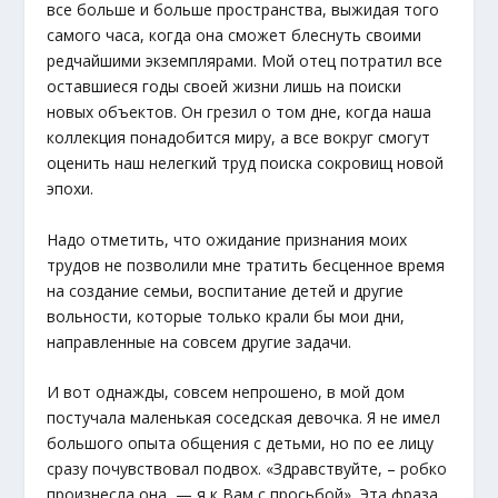
все больше и больше пространства, выжидая того
самого часа, когда она сможет блеснуть своими
редчайшими экземплярами. Мой отец потратил все
оставшиеся годы своей жизни лишь на поиски
новых объектов. Он грезил о том дне, когда наша
коллекция понадобится миру, а все вокруг смогут
оценить наш нелегкий труд поиска сокровищ новой
эпохи.
Надо отметить, что ожидание признания моих
трудов не позволили мне тратить бесценное время
на создание семьи, воспитание детей и другие
вольности, которые только крали бы мои дни,
направленные на совсем другие задачи.
И вот однажды, совсем непрошено, в мой дом
постучала маленькая соседская девочка. Я не имел
большого опыта общения с детьми, но по ее лицу
сразу почувствовал подвох. «Здравствуйте, – робко
произнесла она, — я к Вам с просьбой». Эта фраза