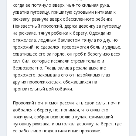
когда ее потянуло вверх. Чья-то сильная рука,
ухватив пуговицу, пришитую суровыми нитками к
рюкзаку, рванула вверх обессиленного ребенка.
Неизвестный прохожий, держа девочку за пуговицу
на рюкзаке, тянул ребенка к берегу. Одежда их
отяжелела, ледяным балластом тянула ко дну, но
прохожий не сдавался, превозмогая боль и удушье,
схватившее его за горло, он греб к берегу изо всех
сил. Сил, которые иссякали стремительно и
безвозвратно. Гладь залива резала дыхание
прохожего, закрывала его от назойливых глаз
других прохожих-зевак, сбежавшихся на
пронзительный вой собачки.
Прохожий почти смог рассчитать свои силы, почти
добрался к берегу, но, понимая, что силы его
покинули, собрал всю волю в кулак, сжимавший
пуговицу рюкзака, и вытолкал девочку на берег, где
ее заботливо подхватили иные прохожие.