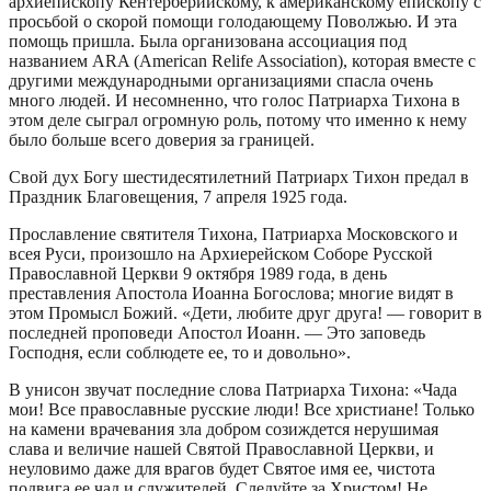
архиепископу Кентерберийскому, к американскому епископу с
просьбой о скорой помощи голодающему Поволжью. И эта
помощь пришла. Была организована ассоциация под
названием ARA (American Relife Association), которая вместе с
другими международными организациями спасла очень
много людей. И несомненно, что голос Патриарха Тихона в
этом деле сыграл огромную роль, потому что именно к нему
было больше всего доверия за границей.
Свой дух Богу шестидесятилетний Патриарх Тихон предал в
Праздник Благовещения, 7 апреля 1925 года.
Прославление святителя Тихона, Патриарха Московского и
всея Руси, произошло на Архиерейском Соборе Русской
Православной Церкви 9 октября 1989 года, в день
преставления Апостола Иоанна Богослова; многие видят в
этом Промысл Божий. «Дети, любите друг друга! — говорит в
последней проповеди Апостол Иоанн. — Это заповедь
Господня, если соблюдете ее, то и довольно».
В унисон звучат последние слова Патриарха Тихона: «Чада
мои! Все православные русские люди! Все христиане! Только
на камени врачевания зла добром созиждется нерушимая
слава и величие нашей Святой Православной Церкви, и
неуловимо даже для врагов будет Святое имя ее, чистота
подвига ее чад и служителей. Следуйте за Христом! Не