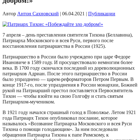
добром!»
Автор
Антон Сахновский
|
06.04.2021
|
Публикации
7 апреля – день преставления святителя Тихона (Беллавина),
Патриарха Московского и всея Руси, первого после
восстановления патриаршества в России (1925).
Патриаршество в России было учреждено при царе Федоре
Ивановиче в 1589 году. И просуществовало немногим более
века. В 1700 году скончался последний из дореволюционных
патриархов Адриан. После этого патриаршество в России
было упразднено — царем-реформаторов Петром Первым. В
конце 1917-го, после упразднения в России монархии, Божией
рукой на Патриарший престол поставляется Первосвятитель
Тихон — чтобы взойти на свою Голгофу и стать святым
Патриархом-мучеником.
В 1921 году начался страшный голод в Поволжье. Летом 1921
года Патриарх Тихон опубликовал послание, которое
называлось «Воззвание Патриарха Московского и всея Руси
Тихона о помощи голодающим». За ним последовали
обращения Патриарха Тихона к папе Римскому, к