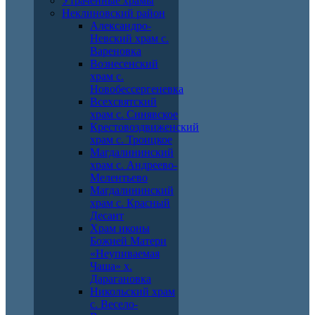
Утраченные храмы
Неклиновский район
Александро-
Невский храм с.
Вареновка
Вознесенский
храм с.
Новобессергеневка
Всехсвятский
храм с. Синявское
Крестовоздвиженский
храм с. Троицкое
Магдалининский
храм с. Андреево-
Мелентьево
Магдалининский
храм с. Красный
Десант
Храм иконы
Божией Матери
«Неупиваемая
Чаша» х.
Дарагановка
Никольский храм
с. Весело-