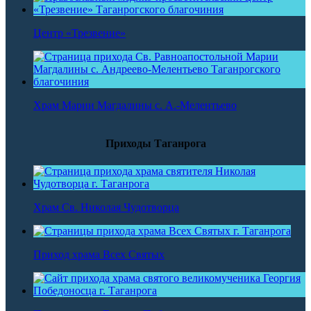
Центр «Трезвение»
Храм Марии Магдалины с. А.-Мелентьево
Приходы Таганрога
Храм Св. Николая Чудотворца
Приход храма Всех Святых