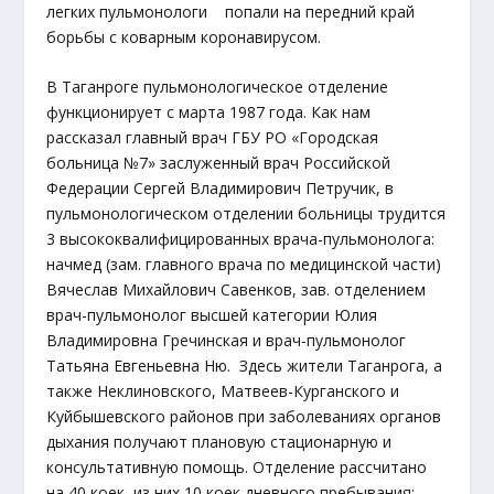
легких пульмонологи попали на передний край
борьбы с коварным коронавирусом.
В Таганроге пульмонологическое отделение
функционирует с марта 1987 года. Как нам
рассказал главный врач ГБУ РО «Городская
больница №7» заслуженный врач Российской
Федерации Сергей Владимирович Петручик, в
пульмонологическом отделении больницы трудится
3 высококвалифицированных врача-пульмонолога:
начмед (зам. главного врача по медицинской части)
Вячеслав Михайлович Савенков, зав. отделением
врач-пульмонолог высшей категории Юлия
Владимировна Гречинская и врач-пульмонолог
Татьяна Евгеньевна Ню. Здесь жители Таганрога, а
также Неклиновского, Матвеев-Курганского и
Куйбышевского районов при заболеваниях органов
дыхания получают плановую стационарную и
консультативную помощь. Отделение рассчитано
на 40 коек, из них 10 коек дневного пребывания;