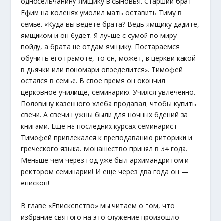
односельчанину-ямщику в сыновья. Старший брат
Ефим на коленях умолил мать оставить Тиму в
семье. «Куда вы ведете брата? Ведь ямщику дадите,
ямщиком и он будет. Я лучше с сумой по миру
пойду, а брата не отдам ямщику. Постараемся
обучить его грамоте, то он, может, в церкви какой
в дьячки или пономари определится». Тимофей
остался в семье. В свое время он окончил
церковное училище, семинарию. Учился увлеченно.
Половину казенного хлеба продавал, чтобы купить
свечи. А свечи нужны были для ночных бдений за
книгами. Еще на последних курсах семинарист
Тимофей привлекался к преподаванию риторики и
греческого языка. Монашество принял в 34 года.
Меньше чем через год уже был архимандритом и
ректором семинарии! И еще через два года он —
епископ!
В главе «Епископство» мы читаем о том, что
избрание святого на это служение произошло