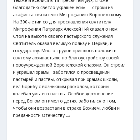
темже и вселися в тя Пресвятый Дух, Егоже
благодатию светло украшен еси» — строки из
акафиста святителю Митрофанию Воронежскому.
На 300-летии со дня прославления святителя
Митрофания Патриарх Алексей II-й сказал о нем:
Стоя на высоте своего пастырского служения
Святитель оказал великую пользу и Церкви, и
государству. Много трудов пришлось положить
святому архипастырю по благоустройству своей
новоучрежденной Воронежской епархии. Он строил
и украшал храмы, заботился о просвещении
пастырей и паствы, открывал при храмах школы,
вел борьбу с возникшим расколом, который
колебал умы его паствы. Особое дерзновение
перед Богом он имел о детях, заботился о том,
чтобы они возрастали в страхе Божием, любви и
преданности Отечеству…»