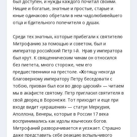
был доступен, и нужды каждого почитал своими.
Нищие и богатые, знатные и простые, старые и
юные одинаково обретали в нем чадолюбивейшего
отца и бдительного попечителя о душах.
Среди тех знатных, которые прибегали к святителю
Митрофанию за помощью и советом, был и
император российский Петр I-й. Нрав у императора
был крут. К священническим чинам он относился
без пиетета, много стороже, чем его
предшественники на престоле. «
Х
отящу некогда
благоверному императору Петру беседовати с
тобою, призван был еси во двор царский» — читаем
мы в акафисте святому. Петр пригласил святителя в
свой дворец в Воронеже. Тот приходит и еще при
входе видит «украшения» — статуи Меркурия,
Аполлона, Венеры, которые в России 17 века
воспринимались как идолы языческих богов.
Митрофаний разворачивается и уезжает. Страшно
даже представить себе реакцию вспыльчивого