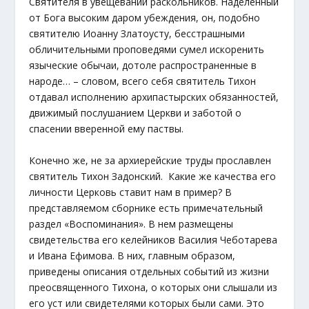
Святителя в увещевании раскольников. Наделенный
от Бога высоким даром убеждения, он, подобно
святителю Иоанну Златоусту, бесстрашными
обличительными проповедями сумел искоренить
языческие обычаи, дотоле распространенные в
народе… – словом, всего себя святитель Тихон
отдавал исполнению архипастырских обязанностей,
движимый послушанием Церкви и заботой о
спасении вверенной ему паствы.
Конечно же, не за архиерейские труды прославлен
святитель Тихон Задонский. Какие же качества его
личности Церковь ставит нам в пример? В
представляемом сборнике есть примечательный
раздел «Воспоминания». В нем размещены
свидетельства его келейников Василия Чеботарева
и Ивана Ефимова. В них, главным образом,
приведены описания отдельных событий из жизни
преосвященного Тихона, о которых они слышали из
его уст или свидетелями которых были сами. Это