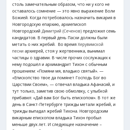
столь замечательным образом, что ни у кого не
оставалось сомнение — это явно выражение Воли
Божией. Когда потребовалось назначить викария в
Новгородскую епархию, архиепископ
Новгородский
Димитрий (Сеченов)
предложил семь
кандидатов. В первый день Пасхи должны были
метать о них жребий. Во время
Херувимской
песни
архиерей, стоя у жертвенника, вынимал
частицы о здравии. В числе прочих сослужащих к
нему подошёл и архимандрит Тихон с обычным
прошением: «Помяни мя, владыко святый». —
«Епископство твое да помянет Господь Бог во
Царствии Своем», — отвечал владыка Афанасий, и
тут только, заметив свою обмолвку, с улыбкой
прибавил: «Дай вам Бог быть епископом». В тот же
день в Санкт-Петербурге трижды метали жребий, и
трижды выпадал жребий Тихона. Новгородским
викарным епископом владыка Тихон пробыл
меньше двух лет. И следующее назначение –