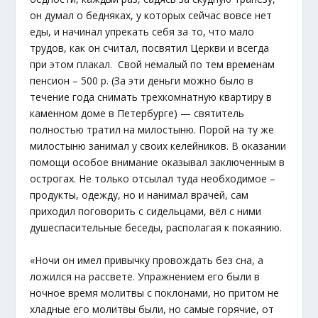
он думал о бедняках, у которых сейчас вовсе нет
еды, и начинал упрекать себя за то, что мало
трудов, как он считал, посвятил Церкви и всегда
при этом плакал. Свой немалый по тем временам
пенсион – 500 р. (За эти деньги можно было в
течение года снимать трехкомнатную квартиру в
каменном доме в Петербурге) — святитель
полностью тратил на милостыню. Порой на ту же
милостыню занимал у своих келейников. В оказании
помощи особое внимание оказывал заключенным в
острогах. Не только отсылал туда необходимое –
продукты, одежду, но и нанимал врачей, сам
приходил поговорить с сидельцами, вёл с ними
душеспасительные беседы, располагая к покаянию.
«Ночи он имел привычку провождать без сна, а
ложился на рассвете. Упражнением его были в
ночное время молитвы с поклонами, но притом не
хладные его молитвы были, но самые горячие, от