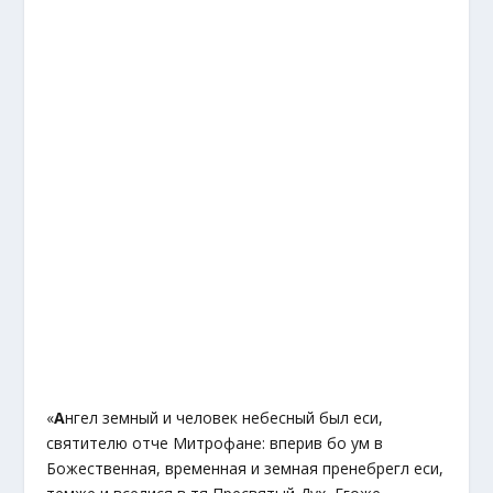
«
А
нгел земный и человек небесный был еси,
святителю отче Митрофане: вперив бо ум в
Божественная, временная и земная пренебрегл еси,