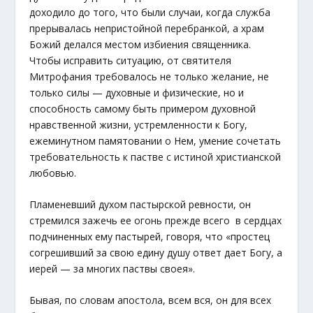
доходило до того, что были случаи, когда служба
прерывалась непристойной перебранкой, а храм
Божий делался местом избиения священника.
Чтобы исправить ситуацию, от святителя
Митрофания требовалось не только желание, не
только силы — духовные и физические, но и
способность самому быть примером духовной
нравственной жизни, устремленности к Богу,
ежеминутном памятовании о Нем, умение сочетать
требовательность к пастве с истиной христианской
любовью.
Пламеневший духом пастырской ревности, он
стремился зажечь ее огонь прежде всего в сердцах
подчиненных ему пастырей, говоря, что «простец
согрешивший за свою едину душу ответ дает Богу, а
иерей — за многих паствы своея».
Бывая, по словам апостола, всем вся, он для всех