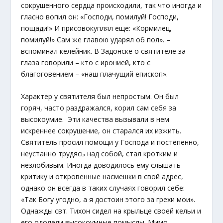
сокрушенного сердца происходили, так что иногда и
гласно вопил он: «Господи, помилуй! Господи,
пощади!» И присовокуплял еще: «Кормилец,
помилуй!» Сам же главою ударял об пол». –
вспоминал келейник. В Задонске о святителе за
глаза говорили – кто с иронией, кто с
благоговением – «наш плачущий епископ».
Характер у святителя был непростым. Он был
горяч, часто раздражался, корил сам себя за
высокоумие. Эти качества вызывали в нем
искреннее сокрушение, он старался их изжить.
Святитель просил помощи у Господа и постепенно,
неустанно трудясь над собой, стал кротким и
незлобивым. Иногда доводилось ему слышать
критику и откровенные насмешки в свой адрес,
однако он всегда в таких случаях говорил себе:
«Так Богу угодно, а я достоин этого за грехи мои».
Однажды свт. Тихон сидел на крыльце своей кельи и
его одолели высокоумные помыслы. Мимо