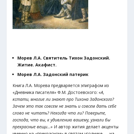
Морев Л.А. Святитель Тихон Задонский.
Житие. Акафист.
Морев Л.А. Задонский патерик
Книга Л.А. Морева предваряется эпиграфом из
«Дневника писателя» Ф.М. Достоевского:
«А,
кстати, многие ли знают про Тихона Задонского?
Зачем это так совсем не знать и совсем дать себе
слово не читать? Некогда что ли? Поверьте,
господа, что вы, к удивлению вашему, узнали бы
прекрасные вещи…»
И автор жития делает акценты
именно на «прекрасном» в святом угоднике — на