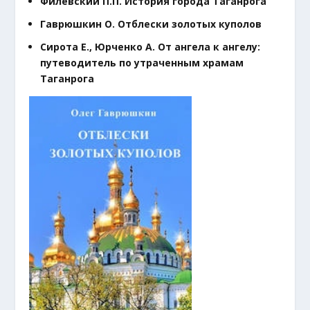
Филевский П.П. История города Таганрога
Гаврюшкин О. Отблески золотых куполов
Сирота Е., Юрченко А. От ангела к ангелу:
путеводитель по утраченным храмам
Таганрога