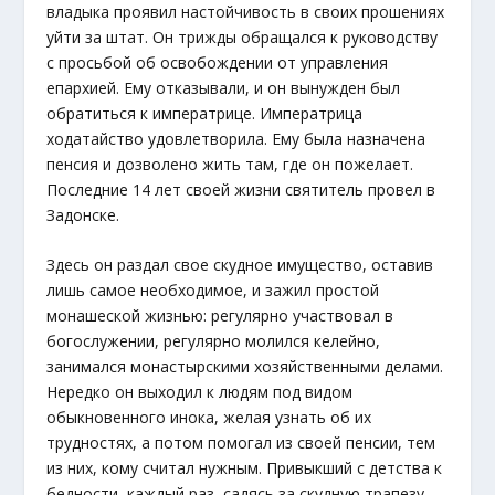
владыка проявил настойчивость в своих прошениях
уйти за штат. Он трижды обращался к руководству
с просьбой об освобождении от управления
епархией. Ему отказывали, и он вынужден был
обратиться к императрице. Императрица
ходатайство удовлетворила. Ему была назначена
пенсия и дозволено жить там, где он пожелает.
Последние 14 лет своей жизни святитель провел в
Задонске.
Здесь он раздал свое скудное имущество, оставив
лишь самое необходимое, и зажил простой
монашеской жизнью: регулярно участвовал в
богослужении, регулярно молился келейно,
занимался монастырскими хозяйственными делами.
Нередко он выходил к людям под видом
обыкновенного инока, желая узнать об их
трудностях, а потом помогал из своей пенсии, тем
из них, кому считал нужным. Привыкший с детства к
бедности, каждый раз, садясь за скудную трапезу,