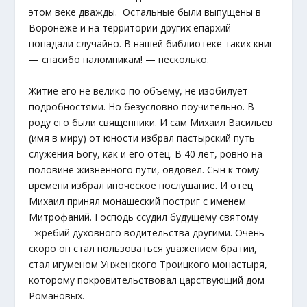
этом веке дважды. Остальные были выпущены в
Воронеже и на территории других епархий
попадали случайно. В нашей библиотеке таких книг
— спасибо паломникам! — несколько.
Житие его не велико по объему, не изобилует
подробностями. Но безусловно поучительно. В
роду его были священники. И сам Михаил Васильев
(имя в миру) от юности избрал пастырский путь
служения Богу, как и его отец. В 40 лет, ровно на
половине жизненного пути, овдовел. Сын к тому
времени избрал иноческое послушание. И отец
Михаил принял монашеский постриг с именем
Митрофаний. Господь ссудил будущему святому
жребий духовного водительства другими. Очень
скоро он стал пользоваться уважением братии,
стал игуменом Унженского Троицкого монастыря,
которому покровительствовал царствующий дом
Романовых.