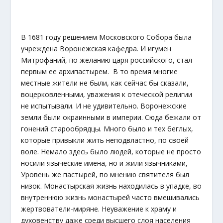
В 1681 году решением Московского Собора была
учреждена Воронежская кафедра. И игумен
Митрофаний, по желанию царя российского, стал
первым ее архипастырем. В то время многие
местные жители не были, как сейчас бы сказали,
воцерковленными, уважения к отеческой религии
не испытывали. И не удивительно. Воронежские
земли были окраинными в империи. Сюда бежали от
гонений старообрядцы. Много было и тех беглых,
которые привыкли жить неподвластно, по своей
воле. Немало здесь было людей, которые не просто
носили языческие имена, но и жили язычниками,
Уровень же пастырей, по мнению святителя был
низок. Монастырская жизнь находилась в упадке, во
внутреннюю жизнь монастырей часто вмешивались
жертвователи-миряне. Неуважение к храму и
духовенству даже среди высшего слоя населения