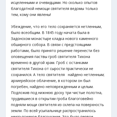
исцеленными и очевидцами. Но сколько опытов
благодатной немощи святителя ведомы только
тем, кому они явлены!
Убеждение, что его тело сохраняется нетленным,
было всеобщим. В 1845 году начата была в
Задонском монастыре кладка нового каменного
обширного собора. В связи с предстоящими
работами, было принято решение перенести без
оповещения паствы гроб святителя Тихона
временно в другой храм. Гроб с останками
святителя Тихона от сырости практически не
сохранился. А тело святителя найдено нетленным;
архиерейское облачение, в котором он был
погребен, найдено неповрежденным и целым.
Подложив под нижнюю доску три чистые полотна,
трудившиеся в открытии гроба благоговейно
подняли мощи святителя из склепа на поверхность
земли. По всей усыпальнице распространилось
неизъяснимое благоухание. Это было первое