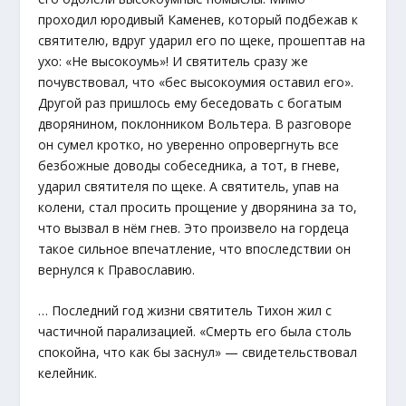
проходил юродивый Каменев, который подбежав к
святителю, вдруг ударил его по щеке, прошептав на
ухо: «Не высокоумь»! И святитель сразу же
почувствовал, что «бес высокоумия оставил его».
Другой раз пришлось ему беседовать с богатым
дворянином, поклонником Вольтера. В разговоре
он сумел кротко, но уверенно опровергнуть все
безбожные доводы собеседника, а тот, в гневе,
ударил святителя по щеке. А святитель, упав на
колени, стал просить прощение у дворянина за то,
что вызвал в нём гнев. Это произвело на гордеца
такое сильное впечатление, что впоследствии он
вернулся к Православию.
… Последний год жизни святитель Тихон жил с
частичной парализацией. «Смерть его была столь
спокойна, что как бы заснул» — свидетельствовал
келейник.