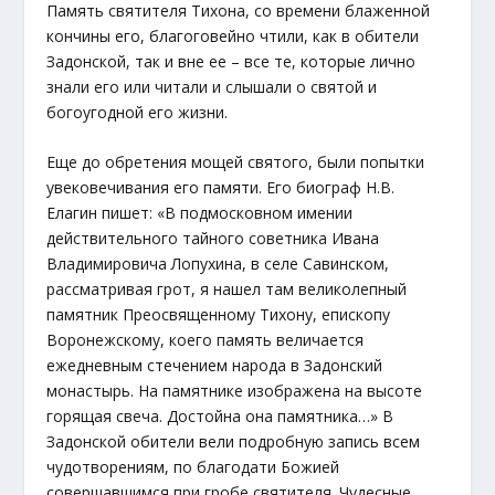
Память святителя Тихона, со времени блаженной
кончины его, благоговейно чтили, как в обители
Задонской, так и вне ее – все те, которые лично
знали его или читали и слышали о святой и
богоугодной его жизни.
Еще до обретения мощей святого, были попытки
увековечивания его памяти. Его биограф Н.В.
Елагин пишет: «В подмосковном имении
действительного тайного советника Ивана
Владимировича Лопухина, в селе Савинском,
рассматривая грот, я нашел там великолепный
памятник Преосвященному Тихону, епископу
Воронежскому, коего память величается
ежедневным стечением народа в Задонский
монастырь. На памятнике изображена на высоте
горящая свеча. Достойна она памятника…» В
Задонской обители вели подробную запись всем
чудотворениям, по благодати Божией
совершавшимся при гробе святителя. Чудесные