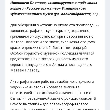
Ивановича Платова, экспонируется в трёх залах
корпуса «Русское искусство» Таганрогского
художественного музея (ул. Александровская, 56).
Для обозрения выставлено около ста произведений
живописи, графики, скульптуры и декоративно-
прикладного искусства, которые рассказывают о
Матвее Платове и его эпохе, силе казачьего духа,
красоте донских степей, богатстве традиций.
Особой гордостью музейной коллекции является
представленная в экспозиции часть именного
сервиза, выпущенного в Англии и посвящённого
Матвею Платову.
Литографические работы самобытного донского
художника Анатолия Ковалёва знакомят
посетителей как с историей казачества, так и с
бытом и повседневной жизнью донских казаков. В
начале выставки – две автолитографии этого
автора. На них представлены храмы, находящиеся в