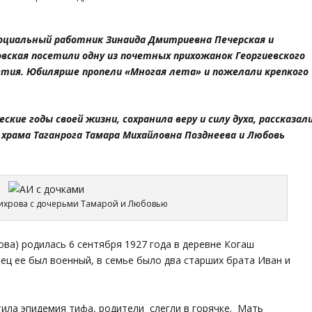
 социальный работник Зинаида Дмитриевна Печерская и
ская посетили одну из почетных прихожанок Георгиевского
летия. Юбилярше пропели «Многая лета» и пожелали крепкого
кие годы своей жизни, сохранила веру и силу духа, рассказал
 храма Таганрога Тамара Михайловна Позднеева и Любовь
ихрова с дочерьми Тамарой и Любовью
ва) родилась 6 сентября 1927 года в деревне Когаш
ец ее был военный, в семье было два старших брата Иван и
ила эпидемия тифа, родители слегли в горячке. Мать