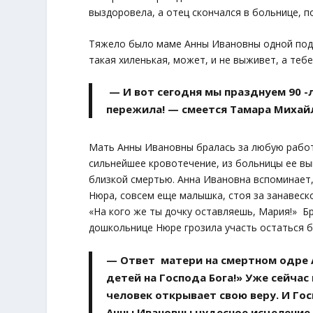
выздоровела, а отец скончался в больнице, п
Тяжело было маме Анны Ивановны одной подн
такая хиленькая, может, и не выживет, а тебе
— И вот сегодня мы празднуем 90 -
пережила! — смеется Тамара Михай
Мать Анны Ивановны бралась за любую работ
сильнейшее кровотечение, из больницы ее вы
близкой смертью. Анна Ивановна вспоминает,
Нюра, совсем еще малышка, стоя за занавеск
«На кого же ты дочку оставляешь, Мария!» Б
дошкольнице Нюре грозила участь остаться 
— Ответ матери на смертном одре 
детей на Господа Бога!» Уже сейча
человек открывает свою веру. И Гос
Анны Ивановны чудесное исцеление