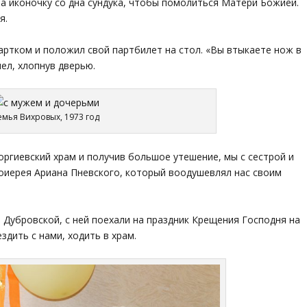
а иконочку со дна сундука, чтобы помолиться Матери Божией.
я.
 партком и положил свой партбилет на стол. «Вы втыкаете нож в
шел, хлопнув дверью.
емья Вихровых, 1973 год
оргиевский храм и получив большое утешение, мы с сестрой и
оиерея Ариана Пневского, который воодушевлял нас своим
Дубровской, с ней поехали на праздник Крещения Господня на
здить с нами, ходить в храм.