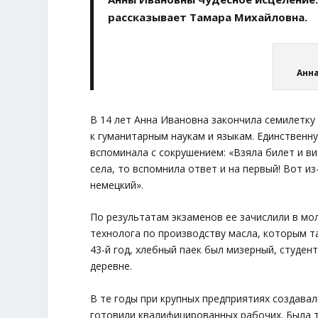
рассказывает Тамара Михайловна.
Анна
В 14 лет Анна Ивановна закончила семилетку
к гуманитарным наукам и языкам. Единственн
вспоминала с сокрушением: «Взяла билет и ви
села, то вспомнила ответ и на первый! Вот из
немецкий».
По результатам экзаменов ее зачислили в мо
технолога по производству масла, которым т
43-й год, хлебный паек был мизерный, студе
деревне.
В те годы при крупных предприятиях создава
готовили квалифицированных рабочих. Была т