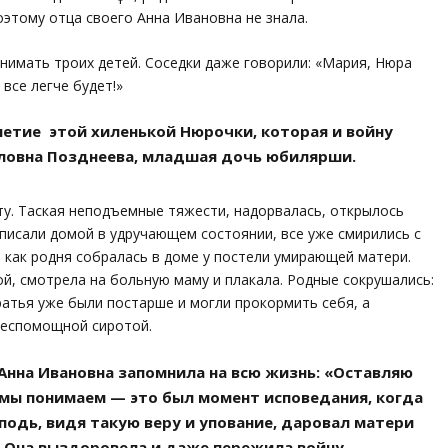
оэтому отца своего Анна Ивановна не знала.
имать троих детей. Соседки даже говорили: «Мария, Нюра
 все легче будет!»
летие этой хиленькой Нюрочки, которая и войну
ловна Позднеева, младшая дочь юбилярши.
у. Таская неподъемные тяжести, надорвалась, открылось
писали домой в удручающем состоянии, все уже смирились с
 как родня собралась в доме у постели умирающей матери.
ой, смотрела на больную маму и плакала. Родные сокрушались:
ратья уже были постарше и могли прокормить себя, а
беспомощной сиротой.
Анна Ивановна запомнила на всю жизнь: «Оставляю
с мы понимаем — это был момент исповедания, когда
подь, видя такую веру и упование, даровал матери
. Она выздоровела и даже пережила войну, —