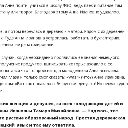
ла Анне пойти учиться в школу ФЗО, ведь паек и питание там
тану или творог. Благодаря этому Анна Ивановне удавалось
е, а потом вернулась в деревню к матери. Рядом с их деревней
х. Туда Анна Ивановна устроилась работать в бухгалтерию.
пленных не репатриировали.
 случай, когда неожиданно проявились ее знания немецкого.
 получение продуктов, выписывать которые входило в ее
попытался что-то прояснить, а молоденькая Анна вспылила:
пучил глаза и только смог сказать: «Was?» (Что?) Анна Ивановна,
дочкам: «Вот как показала себя русская девушка! Но некультурн
!»
ских женщин и девушек, за всех голодающих детей и
Анны Ивановны Тамара Михайловна. — Надеюсь, тот
что русские образованный народ. Простая деревенская
ецкий язык и так ему ответила.