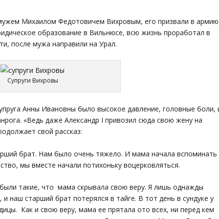
 мужем Михаилом Федотовичем Вихровым, его призвали в армию
юридическое образование в Вильнюсе, всю жизнь проработал в
и, после мужа направили на Урал.
Супруги Вихровы
 супруга Анны Ивановны было высокое давление, головные боли, 
нрога. «Ведь даже Александр I привозил сюда свою жену на
родолжает свой рассказ:
арший брат. Нам было очень тяжело. И мама начала вспоминать
тство, мы вместе начали потихоньку воцерковляться.
были такие, что мама скрывала свою веру. Я лишь однажды
 и наш старший брат потерялся в тайге. В тот день в сундуке у
цы. Как и свою веру, мама ее прятала ото всех, ни перед кем