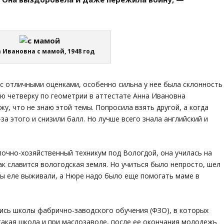
 Ивановна с мамой, 1948 год
 с отличными оценками, особенно сильна у нее была склонность
ую четверку по геометрии в аттестате Анна Ивановна
жу, что не знаю этой темы. Попросила взять другой, а когда
-за этого и снизили балл. Но лучше всего знала английский и
лочно-хозяйственный техникум под Вологдой, она училась на
ак славится вологодская земля. Но учиться было непросто, шел
нты еле выживали, а Нюре надо было еще помогать маме в
лись школы фабрично-заводского обучения (ФЗО), в которых
акая школа и при маслозаводе, после ее окончания молодежь