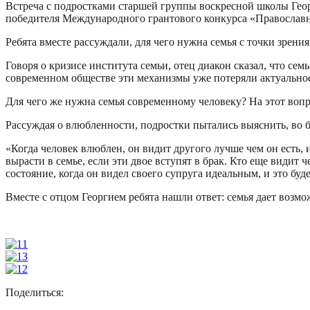
Встреча с подростками старшей группы воскресной школы Гео
победителя Международного грантового конкурса «Православн
Ребята вместе рассуждали, для чего нужна семья с точки зрени
Говоря о кризисе института семьи, отец диакон сказал, что се
современном обществе эти механизмы уже потеряли актуальнос
Для чего же нужна семья современному человеку? На этот вопр
Рассуждая о влюбленности, подростки пытались выяснить, во бл
«Когда человек влюблен, он видит другого лучше чем он есть,
вырасти в семье, если эти двое вступят в брак. Кто еще видит 
состояние, когда он видел своего супруга идеальным, и это бу
Вместе с отцом Георгием ребята нашли ответ: семья дает возмо
Поделиться: