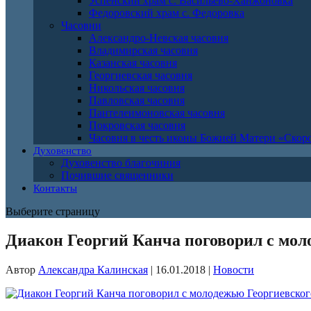
Успенский храм с. Васильево-Ханжоновка
Федоровский храм с. Федоровка
Часовни
Александро-Невская часовня
Владимирская часовня
Казанская часовня
Георгиевская часовня
Никольская часовня
Павловская часовня
Пантелеимоновская часовня
Покровская часовня
Часовня в честь иконы Божией Матери «Ско
Духовенство
Духовенство благочиния
Почившие священники
Контакты
Выберите страницу
Диакон Георгий Канча поговорил с мол
Автор
Александра Калинская
|
16.01.2018
|
Новости