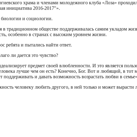
ргиевского храма и членами молодежного клуба «Лоза» проходи
ая инициатива 2016-2017″».
я биологии и социологии.
мья в традиционном обществе поддерживалась самим укладом жизн
ть, особенно в странах с высоким уровнем жизни.
ос ребята и пытались найти ответ.
аго ли дается это чувство?
 идеализирует предмет своей влюбленности. И это является поль
человека лучше чем он есть? Конечно, Бог. Вот и любящий, в тот 
дет поддерживать и давать возможность возрастать любви в семье
жность человеку любить другого, в ней только и может вырасти 