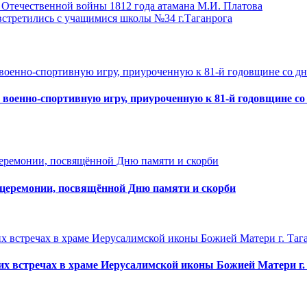
 Отечественной войны 1812 года атамана М.И. Платова
встретились с учащимися школы №34 г.Таганрога
военно-спортивную игру, приуроченную к 81-й годовщине со
 церемонии, посвящённой Дню памяти и скорби
ких встречах в храме Иерусалимской иконы Божией Матери г.