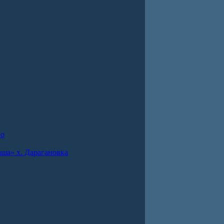
во
ша» х. Дарагановка