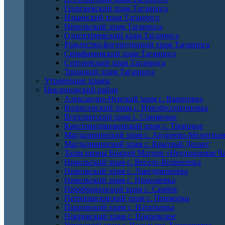
Георгиевский храм Таганрога
Ильинский храм Таганрога
Никольский храм Таганрога
Одигитриевский храм Таганрога
Рождество-Богородицкий храм Таганрога
Серафимовский храм Таганрога
Сергиевский храм Таганрога
Троицкий храм Таганрога
Утраченные храмы
Неклиновский район
Александро-Невский храм с. Вареновка
Вознесенский храм с. Новобессергеневка
Всехсвятский храм с. Синявское
Крестовоздвиженский храм с. Троицкое
Магдалининский храм с. Андреево-Мелентье
Магдалининский храм с. Красный Десант
Храм иконы Божией Матери «Неупиваемая Ча
Никольский храм с. Весело-Вознесенка
Никольский храм с. Лакедемоновка
Никольский храм с. Николаевка
Преображенский храм с. Самбек
Петропавловский храм с. Приморка
Покровский храм с. Натальевка
Покровский храм с. Покровское