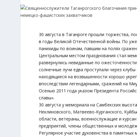
30 августа в Таганроге прошли торжества, п
в годы Великой Отечественной войны. По уж
панихиды по воинам, павшим на полях сраже
Центральным местом празднования стал мемор
развернулись невиданные по ожесточённости
солнечные лучи едва проступали через клубы
находящиеся на возвышенности хорошо укреп
впоследствии легендарными, сражений на Ми
Осенью 2011 года указом Президента Российс
славы».
30 августа у мемориала на Самбекских высот
Неклиновского, Матвеево-Курганского, Куйб
области, ветераны, военнослужащие и курсан
предприятий, члены общественных и молодёж
Регулярное участие духовенства в памятных 