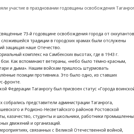
освящённые 73-й годовщине освобождения города от оккупанто
е сложившейся традиции в городских храмах были отслужены
ний защищая наше Отечество.
иальный комплекс на Самбекских высотах, где в 1943 г.
 бои. Как вспоминают ветераны, «небо было тёмно-красным,
 гари и дыма». Нашим войскам пришлось штурмовать
лённые позиции противника. Это было одно, из ставших
ус-фронте.
кой Федерации Таганрогу был присвоен статус «Города воинско
ах собрались представители администрации Таганрога,
ышевского и Родионо-Несветайского районов Ростовской
ты, казачество, студенты и школьники, работники промышленны
ных движений и организаций.
мероприятиях, связанных с Великой Отечественной войной,