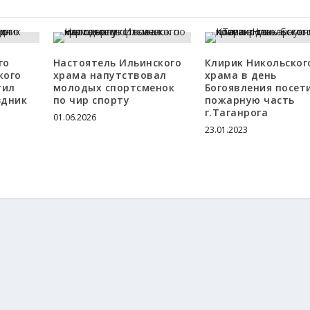
го
Настоятель Ильинского
Клирик Никольског
кого
храма напутствовал
храма в день
тил
молодых спортсменок
Богоявления посет
здник
по чир спорту
пожарную часть
г.Таганрога
01.06.2026
23.01.2023