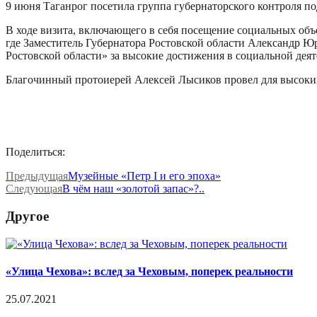
9 июня Таганрог посетила группа губернаторского контроля п
В ходе визита, включающего в себя посещение социальных объе
где Заместитель Губернатора Ростовской области Александр 
Ростовской области» за высокие достижения в социальной деят
Благочинный протоиерей Алексей Лысиков провел для высоких
Поделиться:
Предыдущая
Музейные «Петр I и его эпоха»
Следующая
В чём наш «золотой запас»?..
Другое
«Улица Чехова»: вслед за Чеховым, поперек реальности
25.07.2021