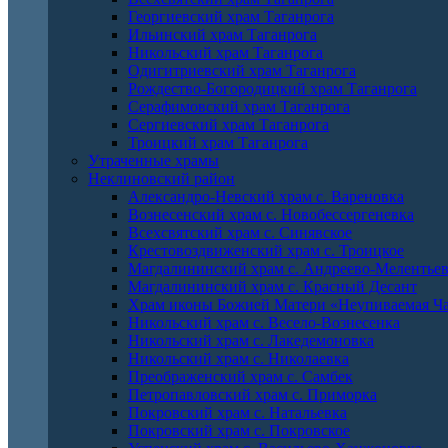
Георгиевский храм Таганрога
Ильинский храм Таганрога
Никольский храм Таганрога
Одигитриевский храм Таганрога
Рождество-Богородицкий храм Таганрога
Серафимовский храм Таганрога
Сергиевский храм Таганрога
Троицкий храм Таганрога
Утраченные храмы
Неклиновский район
Александро-Невский храм с. Вареновка
Вознесенский храм с. Новобессергеневка
Всехсвятский храм с. Синявское
Крестовоздвиженский храм с. Троицкое
Магдалининский храм с. Андреево-Мелентье
Магдалининский храм с. Красный Десант
Храм иконы Божией Матери «Неупиваемая Ча
Никольский храм с. Весело-Вознесенка
Никольский храм с. Лакедемоновка
Никольский храм с. Николаевка
Преображенский храм с. Самбек
Петропавловский храм с. Приморка
Покровский храм с. Натальевка
Покровский храм с. Покровское