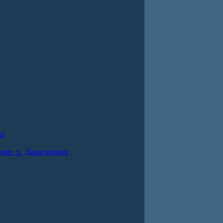
во
ша» х. Дарагановка