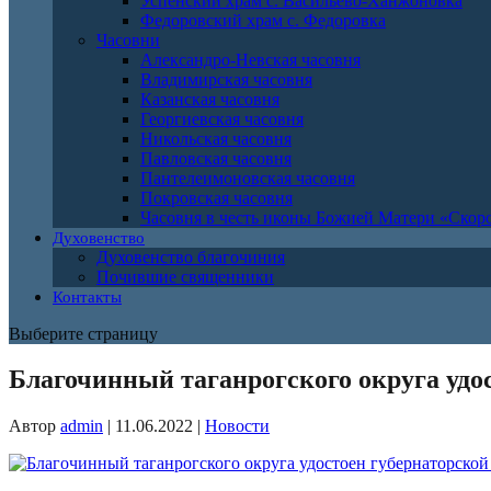
Успенский храм с. Васильево-Ханжоновка
Федоровский храм с. Федоровка
Часовни
Александро-Невская часовня
Владимирская часовня
Казанская часовня
Георгиевская часовня
Никольская часовня
Павловская часовня
Пантелеимоновская часовня
Покровская часовня
Часовня в честь иконы Божией Матери «Ско
Духовенство
Духовенство благочиния
Почившие священники
Контакты
Выберите страницу
Благочинный таганрогского округа удо
Автор
admin
|
11.06.2022
|
Новости