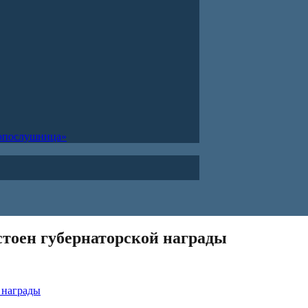
ропослушница»
стоен губернаторской награды