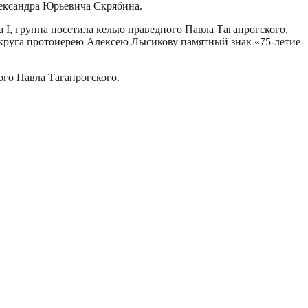
лександра Юрьевича Скрябина.
 I, группа посетила келью праведного Павла Таганрогского,
округа протоиерею Алексею Лысикову памятный знак «75-летие
го Павла Таганрогского.