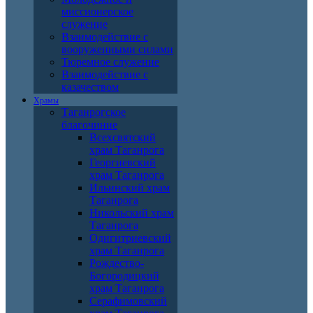
миссионерское
служение
Взаимодействие с
вооруженными силами
Тюремное служение
Взаимодействие с
казачеством
Храмы
Таганрогское
благочиние
Всехсвятский
храм Таганрога
Георгиевский
храм Таганрога
Ильинский храм
Таганрога
Никольский храм
Таганрога
Одигитриевский
храм Таганрога
Рождество-
Богородицкий
храм Таганрога
Серафимовский