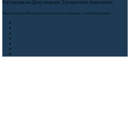
Ростовская-на-Дону епархия, Таганрогское благочиние
Мнение авторов Интернет-портала может не совпадать с позицией редакции