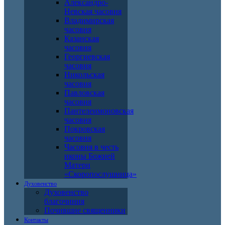
Александро-
Невская часовня
Владимирская
часовня
Казанская
часовня
Георгиевская
часовня
Никольская
часовня
Павловская
часовня
Пантелеимоновская
часовня
Покровская
часовня
Часовня в честь
иконы Божией
Матери
«Скоропослушница»
Духовенство
Духовенство
благочиния
Почившие священники
Контакты