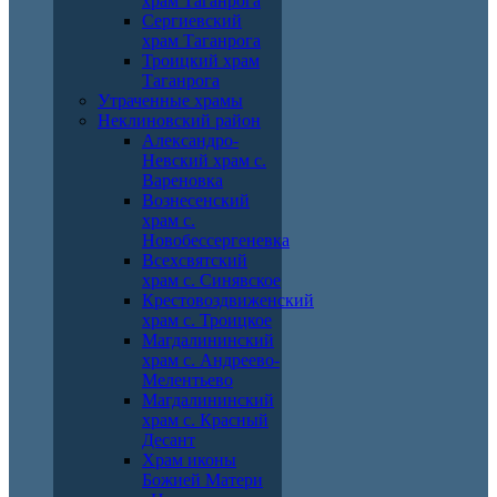
храм Таганрога
Сергиевский
храм Таганрога
Троицкий храм
Таганрога
Утраченные храмы
Неклиновский район
Александро-
Невский храм с.
Вареновка
Вознесенский
храм с.
Новобессергеневка
Всехсвятский
храм с. Синявское
Крестовоздвиженский
храм с. Троицкое
Магдалининский
храм с. Андреево-
Мелентьево
Магдалининский
храм с. Красный
Десант
Храм иконы
Божией Матери