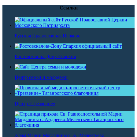
Ссылки
Русская Православная Церковь
Ростовская-на-Дону Епархия
Центр семьи и молодежи
Центр «Трезвение»
Храм Марии Магдалины с. А.-Мелентьево