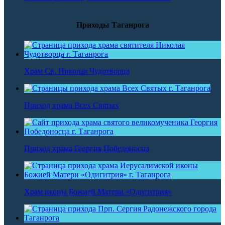
Приходы Таганрога
Храм Св. Николая Чудотворца
Приход храма Всех Святых
Приход храма Георгия Победоносца
Храм иконы Божией Матери «Одигитрия»