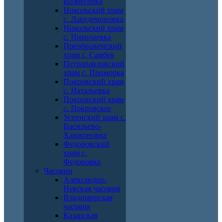
Вознесенка
Никольский храм
с. Лакедемоновка
Никольский храм
с. Николаевка
Преображенский
храм с. Самбек
Петропавловский
храм с. Приморка
Покровский храм
с. Натальевка
Покровский храм
с. Покровское
Успенский храм с.
Васильево-
Ханжоновка
Федоровский
храм с.
Федоровка
Часовни
Александро-
Невская часовня
Владимирская
часовня
Казанская