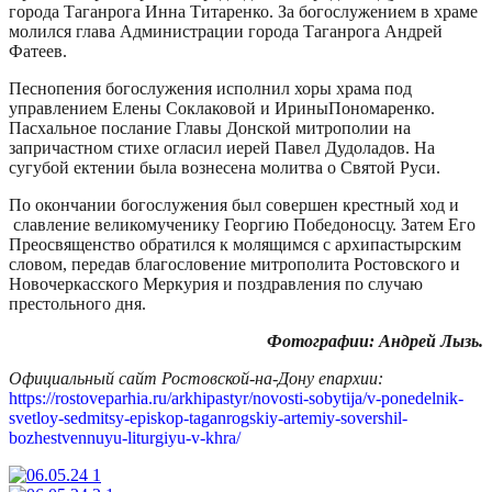
города Таганрога Инна Титаренко. За богослужением в храме
молился глава Администрации города Таганрога Андрей
Фатеев.
Песнопения богослужения исполнил хоры храма под
управлением Елены Соклаковой и ИриныПономаренко.
Пасхальное послание Главы Донской митрополии на
запричастном стихе огласил иерей Павел Дудоладов. На
сугубой ектении была вознесена молитва о Святой Руси.
По окончании богослужения был совершен крестный ход и
славление великомученику Георгию Победоносцу. Затем Его
Преосвященство обратился к молящимся с архипастырским
словом, передав благословение митрополита Ростовского и
Новочеркасского Меркурия и поздравления по случаю
престольного дня.
Фотографии: Андрей Лызь.
Официальный сайт Ростовской-на-Дону епархии:
https://rostoveparhia.ru/arkhipastyr/novosti-sobytija/v-ponedelnik-
svetloy-sedmitsy-episkop-taganrogskiy-artemiy-sovershil-
bozhestvennuyu-liturgiyu-v-khra/