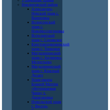
Утраченные храмы
Неклиновский район
Александро-
Невский храм с.
Вареновка
Вознесенский
храм с.
Новобессергеневка
Всехсвятский
храм с. Синявское
Крестовоздвиженский
храм с. Троицкое
Магдалининский
храм с. Андреево-
Мелентьево
Магдалининский
храм с. Красный
Десант
Храм иконы
Божией Матери
«Неупиваемая
Чаша» х.
Дарагановка
Никольский храм
с. Весело-