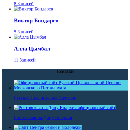
8 Записей
Виктор Бондарев
5 Записей
Алла Цымбал
11 Записей
Ссылки
Русская Православная Церковь
Ростовская-на-Дону Епархия