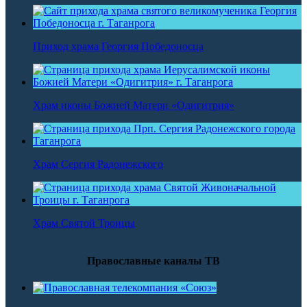
Приход храма Георгия Победоносца
Храм иконы Божией Матери «Одигитрия»
Храм Сергия Радонежского
Храм Святой Троицы
Православные каналы ТВ