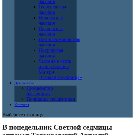
часовня
Георгиевская
часовня
Никольская
часовня
Павловская
часовня
Пантелеимоновская
часовня
Покровская
часовня
Часовня в честь
иконы Божией
Матери
«Скоропослушница»
Духовенство
Духовенство
благочиния
Почившие священники
Контакты
Выберите страницу
В понедельник Светлой седмицы