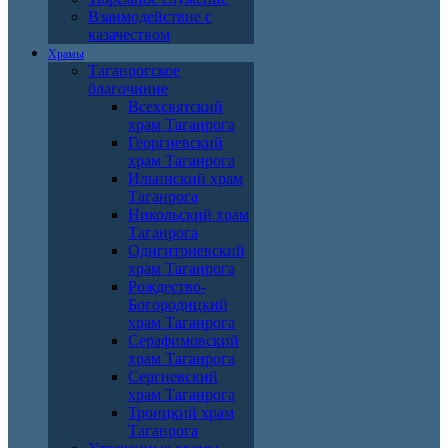
Взаимодействие с
казачеством
Храмы
Таганрогское
благочиние
Всехсвятский
храм Таганрога
Георгиевский
храм Таганрога
Ильинский храм
Таганрога
Никольский храм
Таганрога
Одигитриевский
храм Таганрога
Рождество-
Богородицкий
храм Таганрога
Серафимовский
храм Таганрога
Сергиевский
храм Таганрога
Троицкий храм
Таганрога