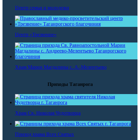
Центр семьи и молодежи
Центр «Трезвение»
Храм Марии Магдалины с. А.-Мелентьево
Приходы Таганрога
Храм Св. Николая Чудотворца
Приход храма Всех Святых