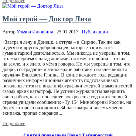
Подробнее
Мой герой — Доктор Лиза
Автор
Ульяна Илюшина
|
25.01.2017
|
Публикации
«Завтра я лечу в Донецк, а оттуда – в Сирию. Так же как
и десятки других добровольцев, которые занимаются
гуманитарной деятельностью. Мы никогда не уверены в том,
что мы вернёмся назад живыми, потому что война – это ад
на земле, и я знаю, о чём я говорю. Но мы уверены в том, что
добро, сострадание и милосердие работают сильнее любого
оружия» Елизавета Глинка. В конце каждого года редакции
различных информационных агентств подготавливают
печальные итоги в виде инфографики смертей знаменитостей,
самых ярких катастроф. Не успели журналисты завершить
свою работу, как в последнее воскресенье года жители всей
страны увидели сообщение: «Ту-154 Минобороны России, на
борту которого находились 84 пассажира и восемь членов
экипажа, пропал с экранов...
Подробнее
Святой праведный Павел Таганрогский