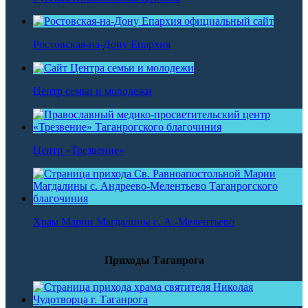
Ростовская-на-Дону Епархия
Центр семьи и молодежи
Центр «Трезвение»
Храм Марии Магдалины с. А.-Мелентьево
Приходы Таганрога