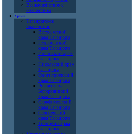
Взаимодействие с
казачеством
Храмы
Таганрогское
благочиние
Всехсвятский
храм Таганрога
Георгиевский
храм Таганрога
Ильинский храм
Таганрога
Никольский храм
Таганрога
Одигитриевский
храм Таганрога
Рождество-
Богородицкий
храм Таганрога
Серафимовский
храм Таганрога
Сергиевский
храм Таганрога
Троицкий храм
Таганрога