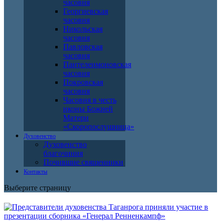
часовня
Георгиевская
часовня
Никольская
часовня
Павловская
часовня
Пантелеимоновская
часовня
Покровская
часовня
Часовня в честь
иконы Божией
Матери
«Скоропослушница»
Духовенство
Духовенство
благочиния
Почившие священники
Контакты
Выберите страницу