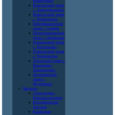
Вознесенка
Никольский храм
с. Лакедемоновка
Никольский храм
с. Николаевка
Преображенский
храм с. Самбек
Петропавловский
храм с. Приморка
Покровский храм
с. Натальевка
Покровский храм
с. Покровское
Успенский храм с.
Васильево-
Ханжоновка
Федоровский
храм с.
Федоровка
Часовни
Александро-
Невская часовня
Владимирская
часовня
Казанская