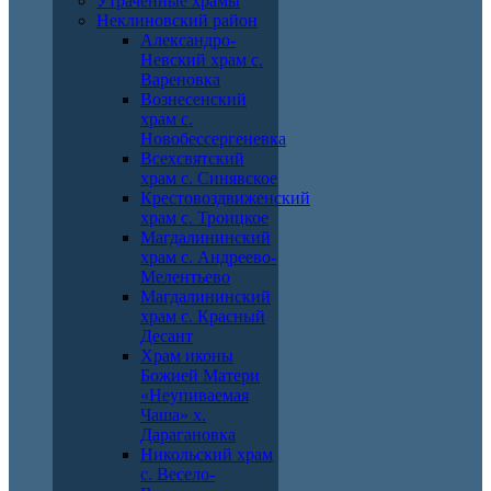
Утраченные храмы
Неклиновский район
Александро-
Невский храм с.
Вареновка
Вознесенский
храм с.
Новобессергеневка
Всехсвятский
храм с. Синявское
Крестовоздвиженский
храм с. Троицкое
Магдалининский
храм с. Андреево-
Мелентьево
Магдалининский
храм с. Красный
Десант
Храм иконы
Божией Матери
«Неупиваемая
Чаша» х.
Дарагановка
Никольский храм
с. Весело-