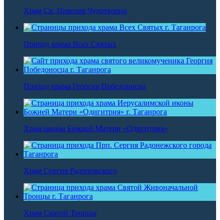
Храм Св. Николая Чудотворца
Приход храма Всех Святых
Приход храма Георгия Победоносца
Храм иконы Божией Матери «Одигитрия»
Храм Сергия Радонежского
Храм Святой Троицы