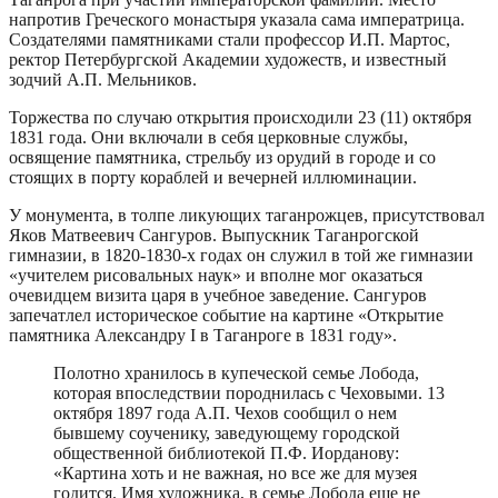
напротив Греческого монастыря указала сама императрица.
Создателями памятниками стали профессор И.П. Мартос,
ректор Петербургской Академии художеств, и известный
зодчий А.П. Мельников.
Торжества по случаю открытия происходили 23 (11) октября
1831 года. Они включали в себя церковные службы,
освящение памятника, стрельбу из орудий в городе и со
стоящих в порту кораблей и вечерней иллюминации.
У монумента, в толпе ликующих таганрожцев, присутствовал
Яков Матвеевич Сангуров. Выпускник Таганрогской
гимназии, в 1820-1830-х годах он служил в той же гимназии
«учителем рисовальных наук» и вполне мог оказаться
очевидцем визита царя в учебное заведение. Сангуров
запечатлел историческое событие на картине «Открытие
памятника Александру I в Таганроге в 1831 году».
Полотно хранилось в купеческой семье Лобода,
которая впоследствии породнилась с Чеховыми. 13
октября 1897 года А.П. Чехов сообщил о нем
бывшему соученику, заведующему городской
общественной библиотекой П.Ф. Иорданову:
«Картина хоть и не важная, но все же для музея
годится. Имя художника, в семье Лобода еще не