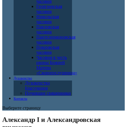
часовня
Георгиевская
часовня
Никольская
часовня
Павловская
часовня
Пантелеимоновская
часовня
Покровская
часовня
Часовня в честь
иконы Божией
Матери
«Скоропослушница»
Духовенство
Духовенство
благочиния
Почившие священники
Контакты
Выберите страницу
Александр I и Александровская