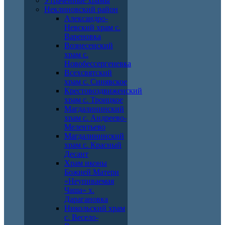
Утраченные храмы
Неклиновский район
Александро-
Невский храм с.
Вареновка
Вознесенский
храм с.
Новобессергеневка
Всехсвятский
храм с. Синявское
Крестовоздвиженский
храм с. Троицкое
Магдалининский
храм с. Андреево-
Мелентьево
Магдалининский
храм с. Красный
Десант
Храм иконы
Божией Матери
«Неупиваемая
Чаша» х.
Дарагановка
Никольский храм
с. Весело-