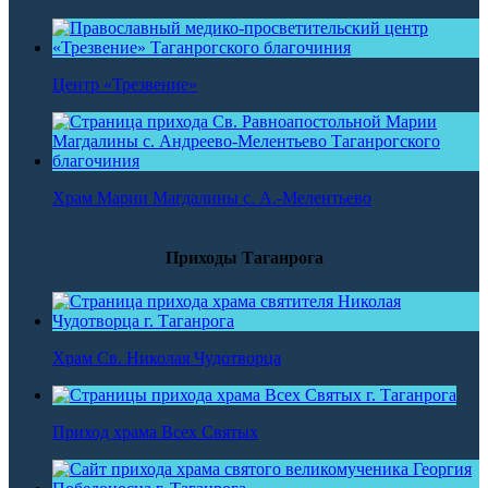
Центр «Трезвение»
Храм Марии Магдалины с. А.-Мелентьево
Приходы Таганрога
Храм Св. Николая Чудотворца
Приход храма Всех Святых