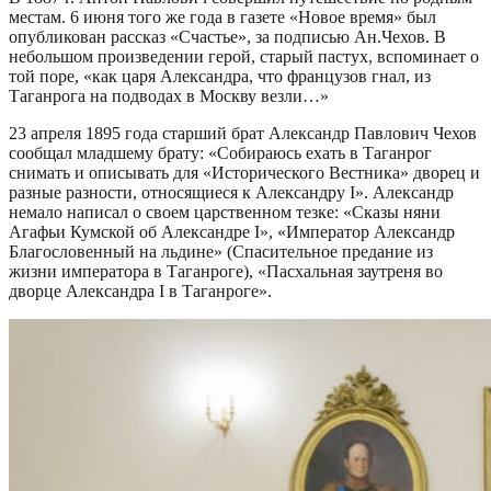
местам. 6 июня того же года в газете «Новое время» был
опубликован рассказ «Счастье», за подписью Ан.Чехов. В
небольшом произведении герой, старый пастух, вспоминает о
той поре, «как царя Александра, что французов гнал, из
Таганрога на подводах в Москву везли…»
23 апреля 1895 года старший брат Александр Павлович Чехов
сообщал младшему брату: «Собираюсь ехать в Таганрог
снимать и описывать для «Исторического Вестника» дворец и
разные разности, относящиеся к Александру I». Александр
немало написал о своем царственном тезке: «Сказы няни
Агафьи Кумской об Александре I», «Император Александр
Благословенный на льдине» (Спасительное предание из
жизни императора в Таганроге), «Пасхальная заутреня во
дворце Александра I в Таганроге».