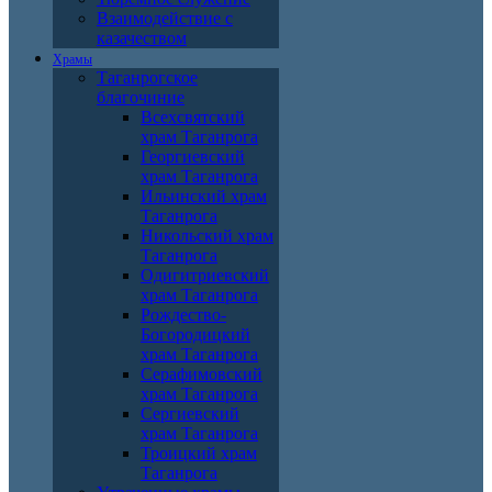
Взаимодействие с
казачеством
Храмы
Таганрогское
благочиние
Всехсвятский
храм Таганрога
Георгиевский
храм Таганрога
Ильинский храм
Таганрога
Никольский храм
Таганрога
Одигитриевский
храм Таганрога
Рождество-
Богородицкий
храм Таганрога
Серафимовский
храм Таганрога
Сергиевский
храм Таганрога
Троицкий храм
Таганрога