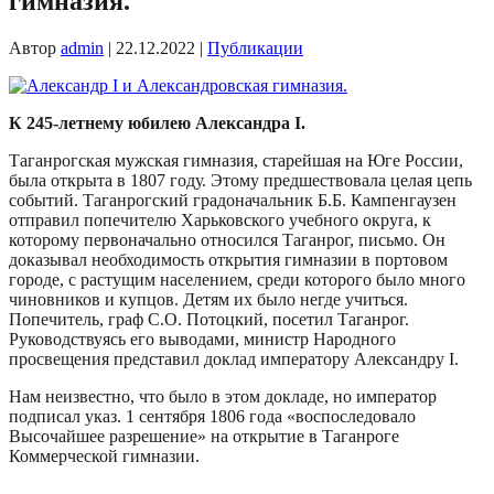
гимназия.
Автор
admin
|
22.12.2022
|
Публикации
К 245-летнему юбилею Александра
I
.
Таганрогская мужская гимназия, старейшая на Юге России,
была открыта в 1807 году. Этому предшествовала целая цепь
событий. Таганрогский градоначальник Б.Б. Кампенгаузен
отправил попечителю Харьковского учебного округа, к
которому первоначально относился Таганрог, письмо. Он
доказывал необходимость открытия гимназии в портовом
городе, с растущим населением, среди которого было много
чиновников и купцов. Детям их было негде учиться.
Попечитель, граф С.О. Потоцкий, посетил Таганрог.
Руководствуясь его выводами, министр Народного
просвещения представил доклад императору Александру I.
Нам неизвестно, что было в этом докладе, но император
подписал указ. 1 сентября 1806 года «воспоследовало
Высочайшее разрешение» на открытие в Таганроге
Коммерческой гимназии.