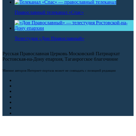
Православный телеканал «Спас»
Телестудия «Дон Православный»
Русская Православная Церковь Московский Патриархат
Ростовская-на-Дону епархия, Таганрогское благочиние
Мнение авторов Интернет-портала может не совпадать с позицией редакции