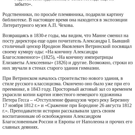
забыто».
Родственники, по просьбе племянника, подарили картину
библиотеке. В настоящее время она находится в экспозиции
Литературного музея А.П. Чехова.
Возвращаясь в 1830-е годы, мы видим, что Манне сменил на
посту директора еще один почитатель Александра I. Бывший
столичный цензор Иродион Яковлевич Ветринский посвящал
своему кумиру оды: «На кончину Александра
Благословенного» (1825), «На кончину императрицы
Елизаветы Алексеевны» (1826) и другие. Возможно, строки из
них звучали в стенах старого здания гимназии.
При Ветринском началось строительство нового здания, в
стиле русского классицизма. Окончено оно было уже при его
преемнике, в 1843 году. Просторный актовый зал со временем
украсили копии картин известного немецкого художника
Петера Гесса – «Отступление французов через реку Березину
17 ноября 1812 г.» и «Сражение при Бородине 26 августа 1812
г.». Преподаватели истории рассказывали здесь своим
воспитанникам об освобождении Александром
Благословенным России и Европы от Наполеона и прочих его
славных деяниях.