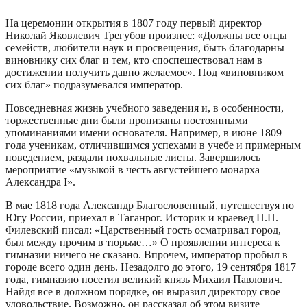
На церемонии открытия в 1807 году первый директор
Николай Яковлевич Трегубов произнес: «Должны все отцы
семейств, любители наук и просвещения, быть благодарны
виновнику сих благ и тем, кто споспешествовал нам в
достижении получить давно желаемое». Под «виновником
сих благ» подразумевался император.
Повседневная жизнь учебного заведения и, в особенности,
торжественные дни были пронизаны постоянными
упоминаниями имени основателя. Например, в июне 1809
года ученикам, отличившимся успехами в учебе и примерным
поведением, раздали похвальные листы. Завершилось
мероприятие «музыкой в честь августейшего монарха
Александра I».
В мае 1818 года Александр Благословенный, путешествуя по
Югу России, приехал в Таганрог. Историк и краевед П.П.
Филевский писал: «Царственный гость осматривал город,
был между прочим в тюрьме…» О проявлении интереса к
гимназии ничего не сказано. Впрочем, император пробыл в
городе всего один день. Незадолго до этого, 19 сентября 1817
года, гимназию посетил великий князь Михаил Павлович.
Найдя все в должном порядке, он выразил директору свое
удовольствие. Возможно, он рассказал об этом визите