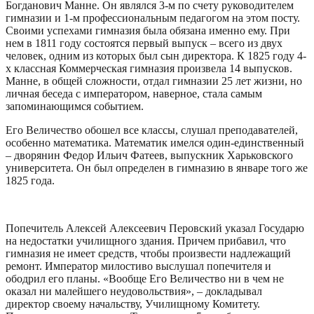
Богданович Манне. Он являлся 3-м по счету руководителем
гимназии и 1-м профессиональным педагогом на этом посту.
Своими успехами гимназия была обязана именно ему. При
нем в 1811 году состоятся первый выпуск – всего из двух
человек, одним из которых был сын директора. К 1825 году 4-
х классная Коммерческая гимназия произвела 14 выпусков.
Манне, в общей сложности, отдал гимназии 25 лет жизни, но
личная беседа с императором, наверное, стала самым
запоминающимся событием.
Его Величество обошел все классы, слушал преподавателей,
особенно математика. Математик имелся один-единственный
– дворянин Федор Ильич Фатеев, выпускник Харьковского
университета. Он был определен в гимназию в январе того же
1825 года.
Попечитель Алексей Алексеевич Перовский указал Государю
на недостатки училищного здания. Причем прибавил, что
гимназия не имеет средств, чтобы произвести надлежащий
ремонт. Император милостиво выслушал попечителя и
ободрил его планы. «Вообще Его Величество ни в чем не
оказал ни малейшего неудовольствия», – докладывал
директор своему начальству, Училищному Комитету.