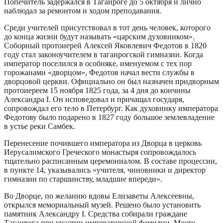
Попечитель задержался в Таганроге до 5 октября и лично
наблюдал за ремонтом и ходом преподавания.
Среди учителей присутствовал в тот день человек, которого
до конца жизни будут называть «царским духовником».
Соборный протоиерей Алексей Яковлевич Федотов в 1820
году стал законоучителем в таганрогской гимназии. Когда
император поселился в особняке, именуемом с тех пор
горожанами «дворцом», Федотов начал вести службы в
дворцовой церкви. Официально он был назначен придворным
протоиереем 15 ноября 1825 года, за 4 дня до кончины
Александра I. Он исповедовал и причащал государя,
сопровождал его тело в Петербург. Как духовнику императора
Федотову было подарено в 1827 году большое землевладение
в устье реки Самбек.
Перенесение почившего императора из Дворца в церковь
Иерусалимского Греческого монастыря сопровождалось
тщательно расписанным церемониалом. В составе процессии,
в пункте 14, указывались «учителя, чиновники и директор
гимназии по старшинству, младшие впереди».
Во Дворце, по желанию вдовы Елизаветы Алексеевны,
открылся мемориальный музей. Решено было установить
памятник Александру I. Средства собирали граждане
Таганрога при участии императорской фамилии. Место