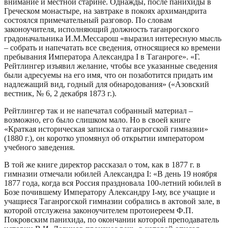
внимание и местной старине. Однажды, после панихиды в
Греческом монастыре, на завтраке в покоях архимандрита
состоялся примечательный разговор. По словам
законоучителя, исполняющий должность таганрогского
градоначальника И.М.Мессарош «выразил интересную мысль
– собрать и напечатать все сведения, относящиеся ко времени
пребывания Императора Александра I в Таганроге». «Г.
Рейтлингер изъявил желание, чтобы все указанные сведения
были адресуемы на его имя, что он позаботится придать им
надлежащий вид, годный для обнародования» («Азовский
вестник, № 6, 2 декабря 1873 г.).
Рейтлингер так и не напечатал собранный материал –
возможно, его было слишком мало. Но в своей книге
«Краткая историческая записка о таганрогской гимназии»
(1880 г.), он коротко упомянул об открытии императором
учебного заведения.
В той же книге директор рассказал о том, как в 1877 г. в
гимназии отмечали юбилей Александра I: «В день 19 ноября
1877 года, когда вся Россия праздновала 100-летний юбилей в
Бозе почившему Императору Александру I-му, все учащие и
учащиеся Таганрогской гимназии собрались в актовой зале, в
которой отслужена законоучителем протоиереем Ф.П.
Покровским панихида, по окончании которой преподаватель