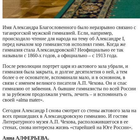
Имя Александра Благословенного было неразрывно связано с
таганрогской мужской гимназией. Если, например,
происходило чтение для народа на тему об Александре I,
перед началом хор гимназистов исполнял гимн. Когда же
гимназия стала Александровской? Неофициально ее так
называли с 1860-х годов, а официально – с 1913 года.
После революции портрет царя из актового зала убрали, и
гимназия была закрыта, и долгие десятилетия о ней, а тем
более о ее основателе, вспоминали мало, и в основном, в
связи с именем великого писателя А.П. Чехова. Он и спас
гимназию от забвения. А бывшие гимназисты по всей России
и за рубежом продолжали учить, лечить – и вспоминать о
своей «alma mater».
Сегодня Александр I снова смотрит со стены актового зала на
всех пришедших в Александровскую гимназию. И гостям
Литературного музея А.П. Чехова, расположившегося в ее
стенах, снова интересна жизнь «старейшей на Юге России».
Анна АЛФЕРЬЕВА.