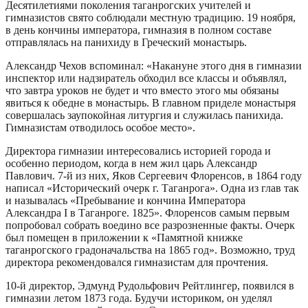
Десятилетиями поколения таганрогских учителей и
гимназистов свято соблюдали местную традицию. 19 ноября,
в день кончины императора, гимназия в полном составе
отправлялась на панихиду в Греческий монастырь.
Александр Чехов вспоминал: «Накануне этого дня в гимназии
инспектор или надзиратель обходил все классы и объявлял,
что завтра уроков не будет и что вместо этого мы обязаны
явиться к обедне в монастырь. В главном приделе монастыря
совершалась заупокойная литургия и служилась панихида.
Гимназистам отводилось особое место».
Директора гимназии интересовались историей города и
особенно периодом, когда в нем жил царь Александр
Павлович. 7-й из них, Яков Сергеевич Флоренсов, в 1864 году
написал «Исторический очерк г. Таганрога». Одна из глав так
и называлась «Пребывание и кончина Императора
Александра I в Таганроге. 1825». Флоренсов самым первым
попробовал собрать воедино все разрозненные факты. Очерк
был помещен в приложении к «Памятной книжке
таганрогского градоначальства на 1865 год». Возможно, труд
директора рекомендовался гимназистам для прочтения.
10-й директор, Эдмунд Рудольфович Рейтлингер, появился в
гимназии летом 1873 года. Будучи историком, он уделял