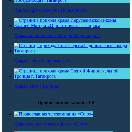
Приход храма Георгия Победоносца
Храм иконы Божией Матери «Одигитрия»
Храм Сергия Радонежского
Храм Святой Троицы
Православные каналы ТВ
Православная телекомпания «Союз»