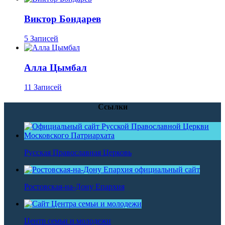
Виктор Бондарев
5 Записей
Алла Цымбал
11 Записей
Ссылки
Русская Православная Церковь
Ростовская-на-Дону Епархия
Центр семьи и молодежи