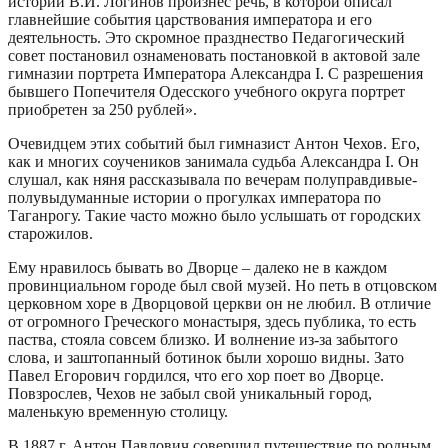
истории В.И. Логинов произнес речь, в которой описал
главнейшие события царствования императора и его
деятельность. Это скромное празднество Педагогический
совет постановил ознаменовать постановкой в актовой зале
гимназии портрета Императора Александра I. С разрешения
бывшего Попечителя Одесского учебного округа портрет
приобретен за 250 рублей».
Очевидцем этих событий был гимназист Антон Чехов. Его,
как и многих соучеников занимала судьба Александра I. Он
слушал, как няня рассказывала по вечерам полуправдивые-
полувыдуманные истории о прогулках императора по
Таганрогу. Такие часто можно было услышать от городских
старожилов.
Ему нравилось бывать во Дворце – далеко не в каждом
провинциальном городе был свой музей. Но петь в отцовском
церковном хоре в Дворцовой церкви он не любил. В отличие
от огромного Греческого монастыря, здесь публика, то есть
паства, стояла совсем близко. И волнение из-за забытого
слова, и заштопанный ботинок были хорошо видны. Зато
Павел Егорович гордился, что его хор поет во Дворце.
Повзрослев, Чехов не забыл свой уникальный город,
маленькую временную столицу.
В 1887 г. Антон Павлович совершил путешествие по родным