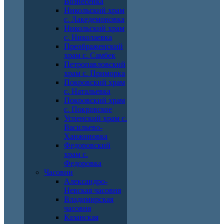
Вознесенка
Никольский храм
с. Лакедемоновка
Никольский храм
с. Николаевка
Преображенский
храм с. Самбек
Петропавловский
храм с. Приморка
Покровский храм
с. Натальевка
Покровский храм
с. Покровское
Успенский храм с.
Васильево-
Ханжоновка
Федоровский
храм с.
Федоровка
Часовни
Александро-
Невская часовня
Владимирская
часовня
Казанская