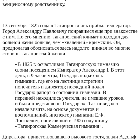
венценосному родственнику.
13 сентября 1825 года в Таганрог вновь прибыл император.
Город Александру Павловичу понравимся еще при знакомстве
с ним. По его мнению, таганрогский климат подходил для
больной жены больше, чем «хваленый» крымский. Он,
предполагая обосноваться здесь надолго, вникал во многие
стороны таганрогской жизни.
«В 1825 г. осчастливил Таганрогскую гимназию
своим посещением Император Александр I. В этот
день, в 9 часов утра, Государь подъехал к
гимназии, где его на лестнице встретили
попечитель и директор; последний подал
Государю рапорт о состоянии гимназии. В
передней находились учителя, не имевшие уроков,
и были представлены Государю». Так поведал о
начале визита, на основе документов и
воспоминаний, инспектор гимназии Е.Ф.
Лонткевич, написавший в 1906 году книгу
«Таганрогская Коммерческая гимназия».
Директора, приветствовавшего высокого гостя, звали Адольф