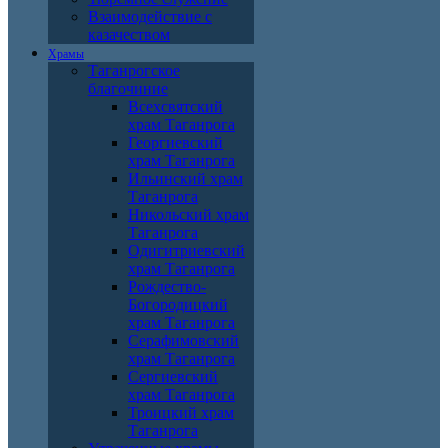
Взаимодействие с
казачеством
Храмы
Таганрогское
благочиние
Всехсвятский
храм Таганрога
Георгиевский
храм Таганрога
Ильинский храм
Таганрога
Никольский храм
Таганрога
Одигитриевский
храм Таганрога
Рождество-
Богородицкий
храм Таганрога
Серафимовский
храм Таганрога
Сергиевский
храм Таганрога
Троицкий храм
Таганрога