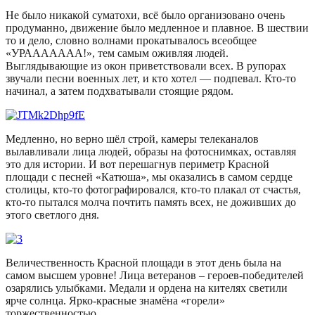
Не было никакой суматохи, всё было организовано очень
продуманно, движение было медленное и плавное. В шествии
то и дело, словно волнами прокатывалось всеобщее
«УРААААААА!», тем самым оживляя людей.
Выглядывающие из окон приветствовали всех. В рупорах
звучали песни военных лет, и кто хотел — подпевал. Кто-то
начинал, а затем подхватывали стоящие рядом.
Медленно, но верно шёл строй, камеры телеканалов
вылавливали лица людей, образы на фотоснимках, оставляя
это для истории. И вот перешагнув периметр Красной
площади с песней «Катюша», мы оказались в самом сердце
столицы, кто-то фотографировался, кто-то плакал от счастья,
кто-то пытался молча почтить память всех, не доживших до
этого светлого дня.
Величественность Красной площади в этот день была на
самом высшем уровне! Лица ветеранов – героев-победителей
озарялись улыбками. Медали и ордена на кителях светили
ярче солнца. Ярко-красные знамёна «горели»
торжественностью.