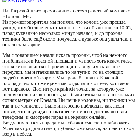
На Тверской в это время одиноко стоял ракетный комплекс
«Тополь–М».
Из громкоговорителя мы поняли, что колона уже прошла
улицу, хотя было очень странно, на часах было только 10.05,
парад буквально несколько минут начался, и до прохода
техники было ещё около получаса, а куда же она ушла так, и
осталось загадкой…
Мы с товарищем начали искать проходы, чтоб на немного
приблизится к Красной площади и увидеть хоть краем глаза
это великое действо. Пройдя один за другим сквозные
переулки, мы наталкивались то на тупик, то на стоящих
людей в военной форме. Мы вроде бы шли к Красной
площади, но в то же время мы отдалялись от неё, вот такой
вот парадокс. Достигнув крайней точки, за которую уже
нельзя было никак попасть, мы были буквально в нескольких
сотнях метрах от Кремля. Ни пешие колонны, ни техники мы
так и не увидели… Было интересно наблюдать как люди,
поняв, что не увидят практически ничего, доставали свои
телефоны, и смотрели парад на экранах онлайн.
Воздушную часть парада мы всё-таки смогли понаблюдать.
Услышав гул двигателей, публика оживилась, направив свой
взор в небеса.