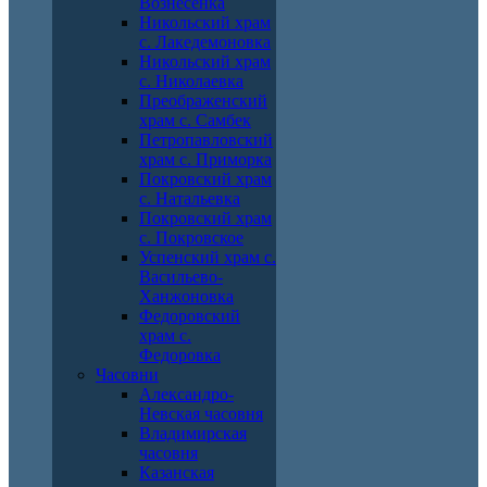
Вознесенка
Никольский храм
с. Лакедемоновка
Никольский храм
с. Николаевка
Преображенский
храм с. Самбек
Петропавловский
храм с. Приморка
Покровский храм
с. Натальевка
Покровский храм
с. Покровское
Успенский храм с.
Васильево-
Ханжоновка
Федоровский
храм с.
Федоровка
Часовни
Александро-
Невская часовня
Владимирская
часовня
Казанская