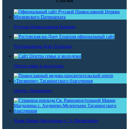
Ссылки
Русская Православная Церковь
Ростовская-на-Дону Епархия
Центр семьи и молодежи
Центр «Трезвение»
Храм Марии Магдалины с. А.-Мелентьево