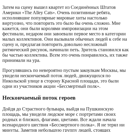
Затем на сцену вышел квартет из Соединённых Штатов
Америки «The Alley Cats». Очень позитивные ребята,
исполнявшие популярные мировые хиты настолько
виртуозно, что повторить это было бы очень сложно. Мне
кажется, они были королями импровизации на этом
фестивали, недаром они завоевали первое место в категории
малых коллективов. Они вызывали обычных людей к себе на
сцену и, предлагая повторить довольно несложный
ритмический рисунок, начинали петь. Зритель становился как
бы частью коллектива. Всем это очень понравилось, их также
принимали на ура.
Прогулявшись по невероятно пустым закоулкам Москвы, мы
увидели нескончаемый поток людей, движущихся по
Никольской улице в сторону Красной площади, это были
одни из участников акции «Бессмертный полк».
Нескончаемый поток героев
Дойдя до Страстного бульвара, выйдя на Пушкинскую
площадь, мы увидели людское море с портретами своих
родных и близких, флагами, цветами. Все ждали начала
всенародного шествия «Бессмертного полка». Я не терял ни
минуты. Заметив небольшую группу людей, стоящих