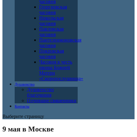
часовня
Георгиевская
часовня
Никольская
часовня
Павловская
часовня
Пантелеимоновская
часовня
Покровская
часовня
Часовня в честь
иконы Божией
Матери
«Скоропослушница»
Духовенство
Духовенство
благочиния
Почившие священники
Контакты
Выберите страницу
9 мая в Москве