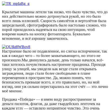
Крылатые машины летели так низко, что было чувство, что до
них действительно можно дотронуться рукой, но это было
всего лишь иллюзией. Скорость самолётов и вертолётов была
запредельной, сфотографировать было настолько сложно, что
порой приходилось надеяться на свою интуицию, чтоб
вовремя нажать на кнопку фотоаппарата. Буквально
мгновение, и всё аэрошоу закончилось.
Настроение было не подавленное, но слегка испорченное, так
как я ожидал чего – то более захватывающего, но этого не
произошло.Мы двинулись дальше, день только начался, всё-
таки хотелось почувствовать настроение праздника. Проходя
улицу за улицей, мы увидели как везде стали открывать
заграждения, люди стали более свободными в плане
перемещения в пространстве. Да, можно понять, что
безопасность превыше всего, и это правильно, но, на мой
взгляд, они уж сильно перестарались на этот счёт — это лично
моё мнение.
Продажа «Победы» — я имею виду распространение за
деньги пилоток, флагов, да даже гвардейских ленточек на
каждом углу — оставляло неприятное чувство. Это очень