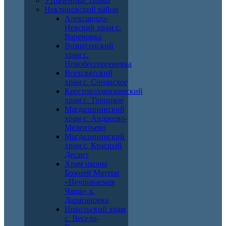
Утраченные храмы
Неклиновский район
Александро-
Невский храм с.
Вареновка
Вознесенский
храм с.
Новобессергеневка
Всехсвятский
храм с. Синявское
Крестовоздвиженский
храм с. Троицкое
Магдалининский
храм с. Андреево-
Мелентьево
Магдалининский
храм с. Красный
Десант
Храм иконы
Божией Матери
«Неупиваемая
Чаша» х.
Дарагановка
Никольский храм
с. Весело-