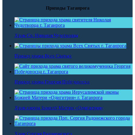
Приходы Таганрога
Храм Св. Николая Чудотворца
Приход храма Всех Святых
Приход храма Георгия Победоносца
Храм иконы Божией Матери «Одигитрия»
Храм Сергия Радонежского