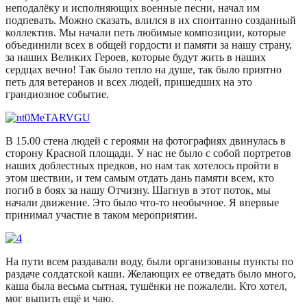
неподалёку и исполняющих военные песни, начал им
подпевать. Можно сказать, влился в их спонтанно созданный
коллектив. Мы начали петь любимые композиции, которые
объединили всех в общей гордости и памяти за нашу страну,
за наших Великих Героев, которые будут жить в наших
сердцах вечно! Так было тепло на душе, так было приятно
петь для ветеранов и всех людей, пришедших на это
грандиозное событие.
В 15.00 стена людей с героями на фотографиях двинулась в
сторону Красной площади. У нас не было с собой портретов
наших доблестных предков, но нам так хотелось пройти в
этом шествии, и тем самым отдать дань памяти всем, кто
погиб в боях за нашу Отчизну. Шагнув в этот поток, мы
начали движение. Это было что-то необычное. Я впервые
принимал участие в таком мероприятии.
На пути всем раздавали воду, были организованы пункты по
раздаче солдатской каши. Желающих ее отведать было много,
каша была весьма сытная, тушёнки не пожалели. Кто хотел,
мог выпить ещё и чаю.