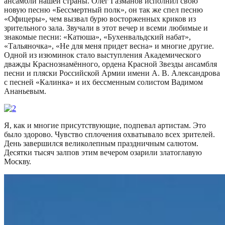
ансамбли нашей страны. Олег Газманов исполнил свою
новую песню «Бессмертный полк», он так же спел песню
«Офицеры», чем вызвал бурю восторженных криков из
зрительного зала. Звучали в этот вечер и всеми любимые и
знакомые песни: «Катюша», «Бухенвальдский набат»,
«Тальяночка», «Не для меня придет весна» и многие другие.
Одной из изюминок стало выступления Академического
дважды Краснознамённого, ордена Красной Звезды ансамбля
песни и пляски Российской Армии имени А. В. Александрова
с песней «Калинка» и их бессменным солистом Вадимом
Ананьевым.
Я, как и многие присутствующие, подпевал артистам. Это
было здорово. Чувство сплочения охватывало всех зрителей.
День завершился великолепным праздничным салютом.
Десятки тысяч залпов этим вечером озарили златоглавую
Москву.