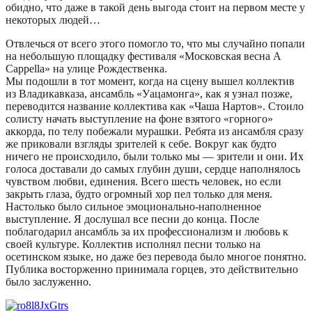
обидно, что даже в такой день выгода стоит на первом месте у
некоторых людей…
Отвлечься от всего этого помогло то, что мы случайно попали
на небольшую площадку фестиваля «Московская весна А
Cappella» на улице Рождественка.
Мы подошли в тот момент, когда на сцену вышел коллектив
из Владикавказа, ансамбль «Уацамонга», как я узнал позже,
переводится название коллектива как «Чаша Нартов». Стоило
солисту начать выступление на фоне взятого «горного»
аккорда, по телу побежали мурашки. Ребята из ансамбля сразу
же приковали взгляды зрителей к себе. Вокруг как будто
ничего не происходило, были только мы — зрители и они. Их
голоса доставали до самых глубин души, сердце наполнялось
чувством любви, единения. Всего шесть человек, но если
закрыть глаза, будто огромный хор пел только для меня.
Настолько было сильное эмоционально-наполненное
выступление. Я дослушал все песни до конца. После
поблагодарил ансамбль за их профессионализм и любовь к
своей культуре. Коллектив исполнял песни только на
осетинском языке, но даже без перевода было многое понятно.
Публика восторженно принимала горцев, это действительно
было заслуженно.