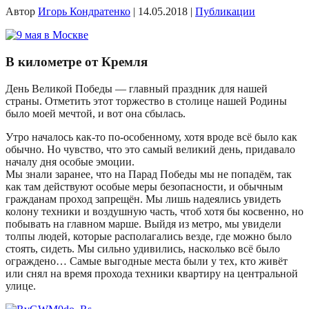
Автор
Игорь Кондратенко
|
14.05.2018
|
Публикации
В километре от Кремля
День Великой Победы — главный праздник для нашей
страны. Отметить этот торжество в столице нашей Родины
было моей мечтой, и вот она сбылась.
Утро началось как-то по-особенному, хотя вроде всё было как
обычно. Но чувство, что это самый великий день, придавало
началу дня особые эмоции.
Мы знали заранее, что на Парад Победы мы не попадём, так
как там действуют особые меры безопасности, и обычным
гражданам проход запрещён. Мы лишь надеялись увидеть
колону техники и воздушную часть, чтоб хотя бы косвенно, но
побывать на главном марше. Выйдя из метро, мы увидели
толпы людей, которые располагались везде, где можно было
стоять, сидеть. Мы сильно удивились, насколько всё было
ограждено… Самые выгодные места были у тех, кто живёт
или снял на время прохода техники квартиру на центральной
улице.