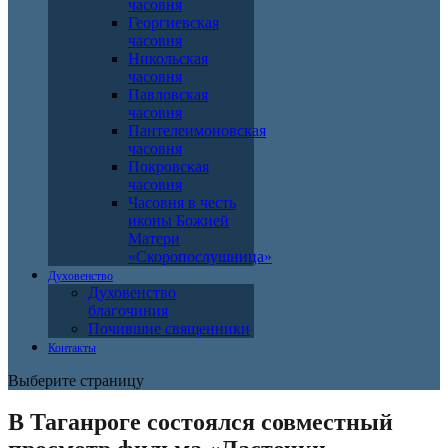
часовня
Георгиевская
часовня
Никольская
часовня
Павловская
часовня
Пантелеимоновская
часовня
Покровская
часовня
Часовня в честь
иконы Божией
Матери
«Скоропослушница»
Духовенство
Духовенство
благочиния
Почившие священники
Контакты
Выберите страницу
В Таганроге состоялся совместный