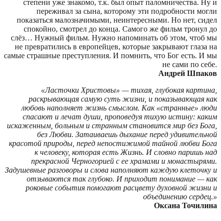
степени уже знакомо, т.к. был опыт паломничества. Ну и
переживал за сына, которому эти подробности могли
показаться малозначимыми, неинтересными. Но нет, сидел
спокойно, смотрел до конца. Самого же фильм тронул до
слёз… Нужный фильм. Нужно напоминать об этом, чтоб мы
не превратились в европейцев, которые закрывают глаза на
самые страшные преступления. И помнить, что Бог есть. И мы
не сами по себе.
Андрей Шпаков
«Ласточки Христовы» — тихая, глубокая картина,
раскрывающая самую суть жизни, и показывающая как
любовь наполняет жизнь смыслом. Как «странные» люди
спасают и лечат души, проповедуя тихую истину: каким
искаженным, больным и странным становится мир без Бога,
без Любви. Затаиваешь дыхание перед удивительной
красотой природы, перед непостижимой тайной любви Бога
к человеку, которая есть Жизнь. И словно паришь над
прекрасной Черногорией с ее храмами и монастырями.
Задушевные разговоры и слова наполняют каждую клеточку и
отзываются так глубоко. И приходит понимание — как
роковые события помогают расцвету духовной жизни и
объединению сердец.»
Оксана Точилина