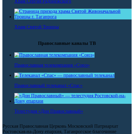
Храм Сергия Радонежского
Храм Святой Троицы
Православные каналы ТВ
Православная телекомпания «Союз»
Православный телеканал «Спас»
Телестудия «Дон Православный»
Русская Православная Церковь Московский Патриархат
Ростовская-на-Дону епархия, Таганрогское благочиние