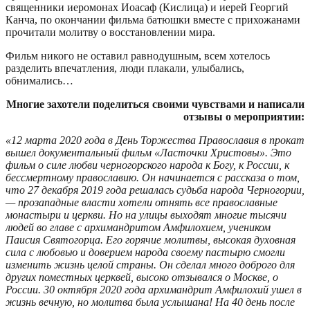
священники иеромонах Иоасаф (Кислица) и иерей Георгий
Канча, по окончании фильма батюшки вместе с прихожанами
прочитали молитву о восстановлении мира.
Фильм никого не оставил равнодушным, всем хотелось
разделить впечатления, люди плакали, улыбались,
обнимались…
Многие захотели поделиться своими чувствами и написали
отзывы о мероприятии:
«12 марта 2020 года в День Торжества Православия в прокат
вышел документальный фильм «Ласточки Христовы». Это
фильм о силе любви черногорского народа к Богу, к России, к
бессмертному православию. Он начинается с рассказа о том,
что 27 декабря 2019 года решалась судьба народа Черногории,
— прозападные власти хотели отнять все православные
монастыри и церкви. Но на улицы выходят многие тысячи
людей во главе с архимандритом Амфилохием, учеником
Паисия Святогорца. Его горячие молитвы, высокая духовная
сила с любовью и доверием народа своему пастырю смогли
изменить жизнь целой страны. Он сделал много доброго для
других поместных церквей, высоко отзывался о Москве, о
России. 30 октября 2020 года архимандрит Амфилохий ушел в
жизнь вечную, но молитва была услышана! На 40 день после