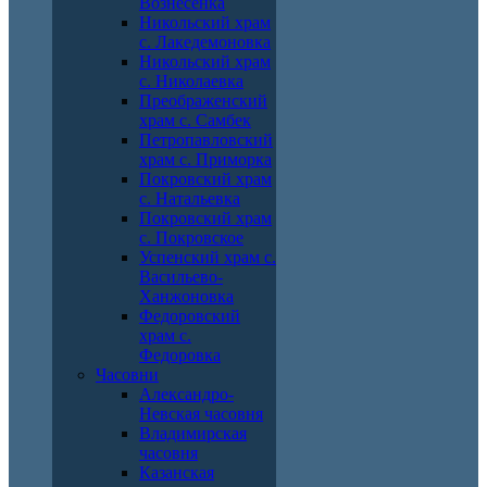
Вознесенка
Никольский храм
с. Лакедемоновка
Никольский храм
с. Николаевка
Преображенский
храм с. Самбек
Петропавловский
храм с. Приморка
Покровский храм
с. Натальевка
Покровский храм
с. Покровское
Успенский храм с.
Васильево-
Ханжоновка
Федоровский
храм с.
Федоровка
Часовни
Александро-
Невская часовня
Владимирская
часовня
Казанская