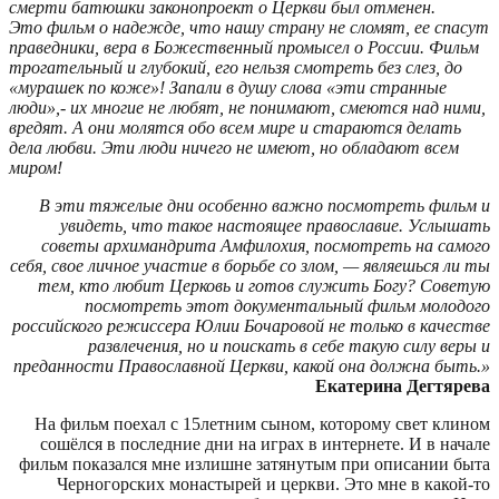
смерти батюшки законопроект о Церкви был отменен.
Это фильм о надежде, что нашу страну не сломят, ее спасут
праведники, вера в Божественный промысел о России. Фильм
трогательный и глубокий, его нельзя смотреть без слез, до
«мурашек по коже»! Запали в душу слова «эти странные
люди»,- их многие не любят, не понимают, смеются над ними,
вредят. А они молятся обо всем мире и стараются делать
дела любви. Эти люди ничего не имеют, но обладают всем
миром!
В эти тяжелые дни особенно важно посмотреть фильм и
увидеть, что такое настоящее православие. Услышать
советы архимандрита Амфилохия, посмотреть на самого
себя, свое личное участие в борьбе со злом, — являешься ли ты
тем, кто любит Церковь и готов служить Богу? Советую
посмотреть этот документальный фильм молодого
российского режиссера Юлии Бочаровой не только в качестве
развлечения, но и поискать в себе такую силу веры и
преданности Православной Церкви, какой она должна быть.»
Екатерина Дегтярева
На фильм поехал с 15летним сыном, которому свет клином
сошёлся в последние дни на играх в интернете. И в начале
фильм показался мне излишне затянутым при описании быта
Черногорских монастырей и церкви. Это мне в какой-то