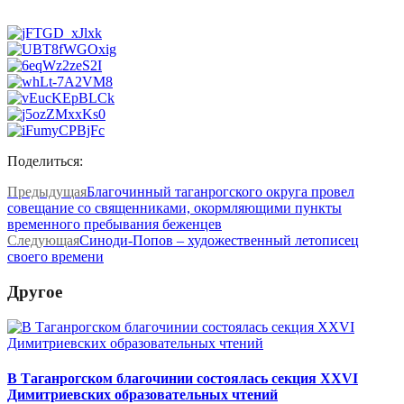
Поделиться:
Предыдущая
Благочинный таганрогского округа провел
совещание со священниками, окормляющими пункты
временного пребывания беженцев
Следующая
Синоди-Попов – художественный летописец
своего времени
Другое
В Таганрогском благочинии состоялась секция XXVI
Димитриевских образовательных чтений