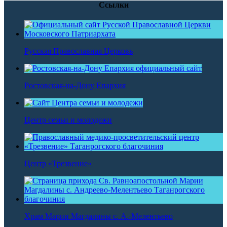
Ссылки
Русская Православная Церковь
Ростовская-на-Дону Епархия
Центр семьи и молодежи
Центр «Трезвение»
Храм Марии Магдалины с. А.-Мелентьево