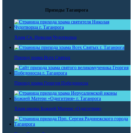
Приходы Таганрога
Храм Св. Николая Чудотворца
Приход храма Всех Святых
Приход храма Георгия Победоносца
Храм иконы Божией Матери «Одигитрия»