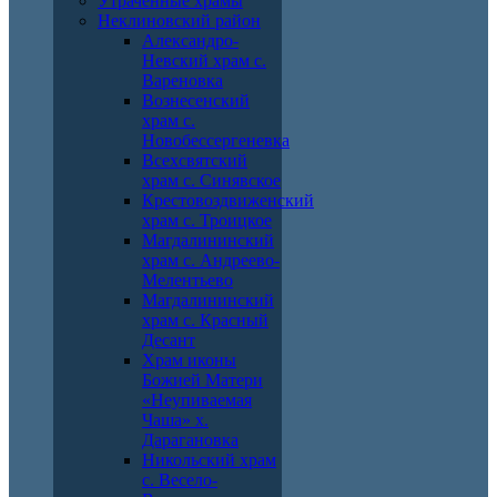
Утраченные храмы
Неклиновский район
Александро-
Невский храм с.
Вареновка
Вознесенский
храм с.
Новобессергеневка
Всехсвятский
храм с. Синявское
Крестовоздвиженский
храм с. Троицкое
Магдалининский
храм с. Андреево-
Мелентьево
Магдалининский
храм с. Красный
Десант
Храм иконы
Божией Матери
«Неупиваемая
Чаша» х.
Дарагановка
Никольский храм
с. Весело-