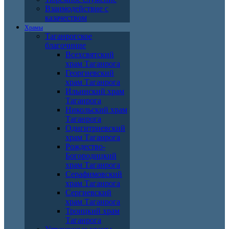
Взаимодействие с
казачеством
Храмы
Таганрогское
благочиние
Всехсвятский
храм Таганрога
Георгиевский
храм Таганрога
Ильинский храм
Таганрога
Никольский храм
Таганрога
Одигитриевский
храм Таганрога
Рождество-
Богородицкий
храм Таганрога
Серафимовский
храм Таганрога
Сергиевский
храм Таганрога
Троицкий храм
Таганрога